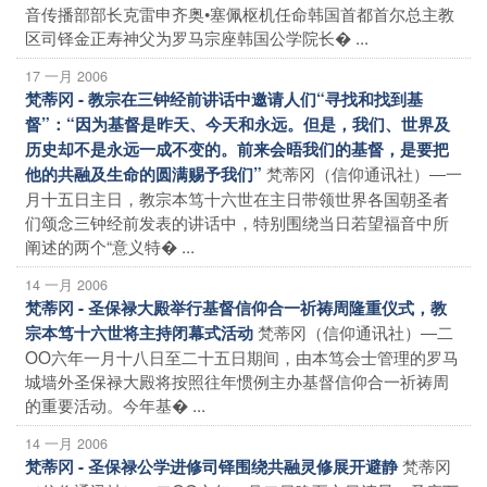
音传播部部长克雷申齐奥•塞佩枢机任命韩国首都首尔总主教
区司铎金正寿神父为罗马宗座韩国公学院长� ...
17 一月 2006
梵蒂冈 - 教宗在三钟经前讲话中邀请人们“寻找和找到基
督”：“因为基督是昨天、今天和永远。但是，我们、世界及
历史却不是永远一成不变的。前来会晤我们的基督，是要把
梵蒂冈（信仰通讯社）―一
他的共融及生命的圆满赐予我们”
月十五日主日，教宗本笃十六世在主日带领世界各国朝圣者
们颂念三钟经前发表的讲话中，特别围绕当日若望福音中所
阐述的两个“意义特� ...
14 一月 2006
梵蒂冈 - 圣保禄大殿举行基督信仰合一祈祷周隆重仪式，教
梵蒂冈（信仰通讯社）―二
宗本笃十六世将主持闭幕式活动
OO六年一月十八日至二十五日期间，由本笃会士管理的罗马
城墙外圣保禄大殿将按照往年惯例主办基督信仰合一祈祷周
的重要活动。今年基� ...
14 一月 2006
梵蒂冈
梵蒂冈 - 圣保禄公学进修司铎围绕共融灵修展开避静