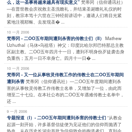
梵蒂冈（信仰通讯社）
么，这一圣事将越来越具有现实意义”
―在普世教会庆祝救主圣洗瞻礼，并结束圣诞瞻礼礼仪的时
刻，教宗本笃十六世在三钟经前讲话中，邀请人们将目光紧
紧地注视耶稣、去发现圣� ...
10 一月 2006
Mathew
梵蒂冈 - 二OO五年期间遭到杀害的传教士们（II）
Uzhuthal（马休•乌祖塔）神父：印度比哈尔邦巴特那总主教
区副主教。二OO五年四月十一日，遭到不明身份歹徒袭击身
负重伤；五月一日不幸身亡。四月十一日� ...
10 一月 2006
梵蒂冈 - 又一位从事牧灵传教工作的传教士在二OO五年期间
梵蒂冈（信仰通讯社）―二OO五年度期间遭到杀
遭到杀害
害的从事牧灵传教工作传教士名单，又增加了一位，由此而
增至二十七位。在本社公布的二OO五年遇难传教士名单中，
还 ...
9 一月 2006
“从教会
专题报道（I）- 二OO五年期间遭到杀害的传教士们
起源一刻开始，许多基督信徒便为见证他们的信仰而抛洒了
热血。从在历史长河中首批为信仰致命的殉道者们，直到今