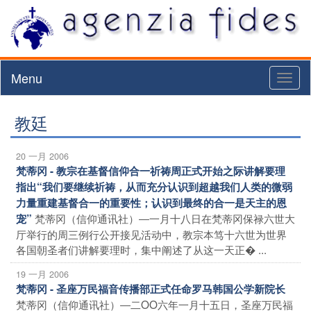
Menu
Toggl
naviga
教廷
20 一月 2006
梵蒂冈 - 教宗在基督信仰合一祈祷周正式开始之际讲解要理
指出“我们要继续祈祷，从而充分认识到超越我们人类的微弱
力量重建基督合一的重要性；认识到最终的合一是天主的恩
梵蒂冈（信仰通讯社）―一月十八日在梵蒂冈保禄六世大
宠”
厅举行的周三例行公开接见活动中，教宗本笃十六世为世界
各国朝圣者们讲解要理时，集中阐述了从这一天正� ...
19 一月 2006
梵蒂冈 - 圣座万民福音传播部正式任命罗马韩国公学新院长
梵蒂冈（信仰通讯社）―二OO六年一月十五日，圣座万民福