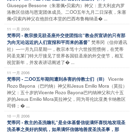
Giuseppe Bessone（朱塞佩•贝索内）神父：意大利皮内罗
洛教区信德与恩宠团体成员。二OO五年九月二日深夜，朱塞
佩•贝索内神父在他担任本堂的巴西布鲁梅纳圣� ...
11 一月 2006
梵蒂冈 - 教宗接见驻圣座外交使团指出“教会所宣讲的只有那
梵蒂冈（信仰通讯
为向无论远近的人们宣报和平而来的基督”
社）―一月九日星期一，教宗本笃十六世按照惯例，在梵蒂
冈圣克莱门特大厅接见了世界各国驻圣座的外交使节，相互
祝贺新年，并发表讲话阐述了� ...
11 一月 2006
Vicente
梵蒂冈 - 二OO五年期间遭到杀害的传教士们（III）
Rozo Bayona（巴约纳）神父和Jesus Emilio Mora（莫拉）
神父：五十岁的Vicente Rozo Bayona巴约纳神父和六十五
岁的Jesus Emilio Mora莫拉神父，同为哥伦比亚奥卡纳教区
司铎；� ...
10 一月 2006
梵蒂冈 - 救主的圣洗瞻礼“是全体基督信徒满怀喜悦地发现圣
洗圣事之美好的契机，如果满怀信德地善度圣洗圣事，那