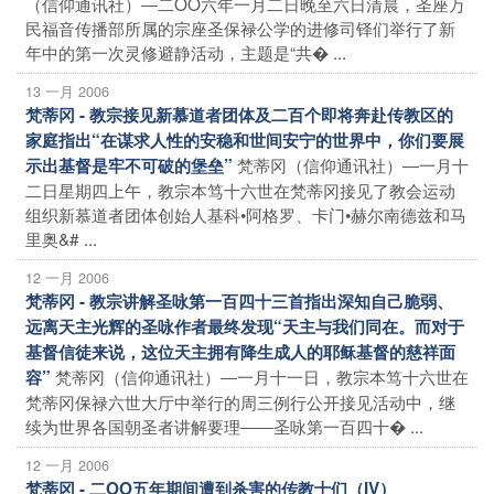
（信仰通讯社）―二OO六年一月二日晚至六日清晨，圣座万
民福音传播部所属的宗座圣保禄公学的进修司铎们举行了新
年中的第一次灵修避静活动，主题是“共� ...
13 一月 2006
梵蒂冈 - 教宗接见新慕道者团体及二百个即将奔赴传教区的
家庭指出“在谋求人性的安稳和世间安宁的世界中，你们要展
梵蒂冈（信仰通讯社）―一月十
示出基督是牢不可破的堡垒”
二日星期四上午，教宗本笃十六世在梵蒂冈接见了教会运动
组织新慕道者团体创始人基科•阿格罗、卡门•赫尔南德兹和马
里奥&# ...
12 一月 2006
梵蒂冈 - 教宗讲解圣咏第一百四十三首指出深知自己脆弱、
远离天主光辉的圣咏作者最终发现“天主与我们同在。而对于
基督信徒来说，这位天主拥有降生成人的耶稣基督的慈祥面
梵蒂冈（信仰通讯社）―一月十一日，教宗本笃十六世在
容”
梵蒂冈保禄六世大厅中举行的周三例行公开接见活动中，继
续为世界各国朝圣者讲解要理――圣咏第一百四十� ...
12 一月 2006
梵蒂冈 - 二OO五年期间遭到杀害的传教士们（IV）