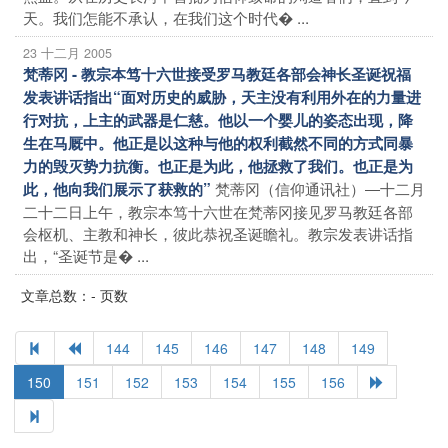
天。我们怎能不承认，在我们这个时代� ...
23 十二月 2005
梵蒂冈 - 教宗本笃十六世接受罗马教廷各部会神长圣诞祝福
发表讲话指出“面对历史的威胁，天主没有利用外在的力量进
行对抗，上主的武器是仁慈。他以一个婴儿的姿态出现，降
生在马厩中。他正是以这种与他的权利截然不同的方式同暴
力的毁灭势力抗衡。也正是为此，他拯救了我们。也正是为
梵蒂冈（信仰通讯社）―十二月
此，他向我们展示了获救的”
二十二日上午，教宗本笃十六世在梵蒂冈接见罗马教廷各部
会枢机、主教和神长，彼此恭祝圣诞瞻礼。教宗发表讲话指
出，“圣诞节是� ...
文章总数：- 页数
144
145
146
147
148
149
150
151
152
153
154
155
156