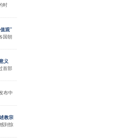
的时
值观”
各国朝
意义
过首部
发布中
评述教宗
感到惊