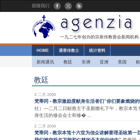
跟随我们
一九二七年创办的宗座传教善会新闻机构
HOME
遇害传教士
统计资料
新闻通讯
教廷
非洲
亚洲
美国
教廷
3 二月 2006
梵蒂冈 - 教宗激励度献身生活者们“你们要象燃烧
社）―二月二日献救主于圣殿瞻礼下午，教宗本笃
身生活的修会会士和修� ...
2 二月 2006
梵蒂冈 - 教宗本笃十六世为信众讲解要理圣咏第
梵蒂冈
我们被交托在万能和仁慈的天主的行动中”