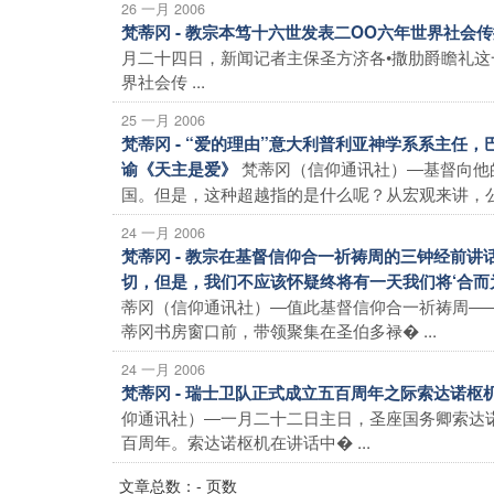
26 一月 2006
梵蒂冈 - 教宗本笃十六世发表二OO六年世界社
月二十四日，新闻记者主保圣方济各•撒肋爵瞻礼
界社会传 ...
25 一月 2006
梵蒂冈 - “爱的理由”意大利普利亚神学系系主任
梵蒂冈（信仰通讯社）―基督向他
谕《天主是爱》
国。但是，这种超越指的是什么呢？从宏观来讲，公义
24 一月 2006
梵蒂冈 - 教宗在基督信仰合一祈祷周的三钟经前
切，但是，我们不应该怀疑终将有一天我们将‘合而
蒂冈（信仰通讯社）―值此基督信仰合一祈祷周―
蒂冈书房窗口前，带领聚集在圣伯多禄� ...
24 一月 2006
梵蒂冈 - 瑞士卫队正式成立五百周年之际索达诺
仰通讯社）―一月二十二日主日，圣座国务卿索达
百周年。索达诺枢机在讲话中� ...
文章总数：- 页数