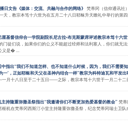
梵蒂冈（信仰通讯社
会传播日文告《媒体：交流、共融与合作的网络》
这一天，教宗本笃十六世为在五月二十八日耶稣升天瞻礼中举行的第四
，巴厘基督信仰合一学院副院长尼古拉•布克斯蒙席评述教宗本笃十六
的门徒们说，如果你们的公义不能超过经师和法利塞人，你们就无法
是� ...
讲话中指出“我们不知道怎样、也不知道什么时候，因为，我们不需要
为一’，正如耶稣和天父在圣神内结合一样”教宗为科特迪瓦和平发出
―一月十八日至于二十五日――之际，教宗本笃十六世于一月二十二
梵蒂
枢机主持隆重弥撒圣祭指出“我邀请你们不断更加热爱基督的教会”
诺枢机在梵蒂冈西斯汀小堂主持隆重弥撒圣祭，纪念梵蒂冈瑞士卫队