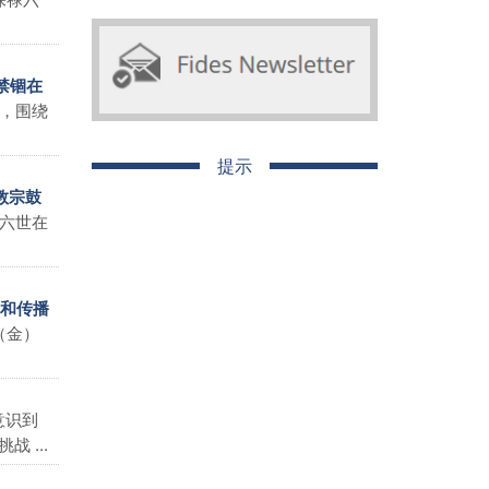
禁锢在
，围绕
提示
教宗鼓
六世在
悦和传播
（金）
意识到
 ...