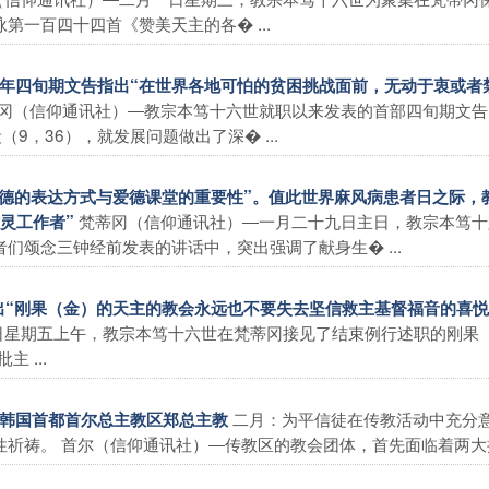
一百四十四首《赞美天主的各� ...
O六年四旬期文告指出“在世界各地可怕的贫困挑战面前，无动于衷或者
冈（信仰通讯社）―教宗本笃十六世就职以来发表的首部四旬期文告
9，36），就发展问题做出了深� ...
是爱德的表达方式与爱德课堂的重要性”。值此世界麻风病患者日之际，
梵蒂冈（信仰通讯社）―一月二十九日主日，教宗本笃十
灵工作者”
们颂念三钟经前发表的讲话中，突出强调了献身生� ...
指出“刚果（金）的天主的教会永远也不要失去坚信救主基督福音的喜
日星期五上午，教宗本笃十六世在梵蒂冈接见了结束例行述职的刚果
 ...
二月：为平信徒在传教活动中充分
：韩国首都首尔总主教区郑总主教
祷。 首尔（信仰通讯社）―传教区的教会团体，首先面临着两大挑战