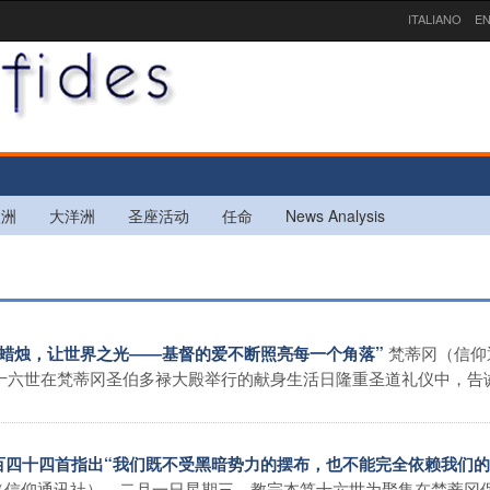
ITALIANO
EN
欧洲
大洋洲
圣座活动
任命
News Analysis
梵蒂冈（信仰
的蜡烛，让世界之光――基督的爱不断照亮每一个角落”
十六世在梵蒂冈圣伯多禄大殿举行的献身生活日隆重圣道礼仪中，告
一百四十四首指出“我们既不受黑暗势力的摆布，也不能完全依赖我们
（信仰通讯社）―二月一日星期三，教宗本笃十六世为聚集在梵蒂冈