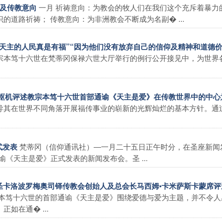
一月 祈祷意向：为教会的牧人们在我们这个充斥着暴力
祷及传教意向
道路祈祷； 传教意向：为非洲教会不断成为名副� ...
为天主的人民真是有福”“因为他们没有放弃自己的信仰及精神和道德价
宗本笃十六世在梵蒂冈保禄六世大厅举行的例行公开接见中，为世界
塞佩枢机评述教宗本笃十六世首部通谕《天主是爱》在传教世界中的中心
导其在世界不同角落开展福传事业的崭新的光辉灿烂的基本方针。通
梵蒂冈（信仰通讯社）―一月二十五日正午时分，在圣座新闻
式发表
《天主是爱》正式发表的新闻发布会。圣 ...
，圣卡洛波罗梅奥司铎传教会创始人及总会长马西姆•卡米萨斯卡蒙席
本笃十六世的首部通谕《天主是爱》围绕爱德与爱为主题，并不令人
如在通� ...