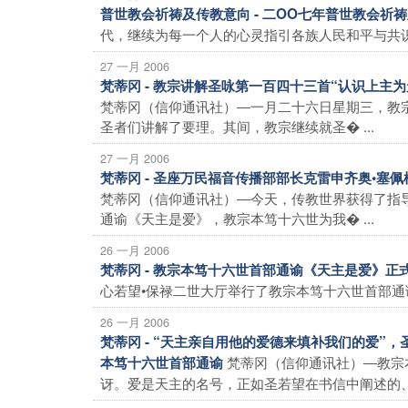
普世教会祈祷及传教意向 - 二OO七年普世教会祈
代，继续为每一个人的心灵指引各族人民和平与共识的
27 一月 2006
梵蒂冈 - 教宗讲解圣咏第一百四十三首“认识上主
梵蒂冈（信仰通讯社）―一月二十六日星期三，教
圣者们讲解了要理。其间，教宗继续就圣� ...
27 一月 2006
梵蒂冈 - 圣座万民福音传播部部长克雷申齐奥•
梵蒂冈（信仰通讯社）―今天，传教世界获得了指
通谕《天主是爱》，教宗本笃十六世为我� ...
26 一月 2006
梵蒂冈 - 教宗本笃十六世首部通谕《天主是爱》正
心若望•保禄二世大厅举行了教宗本笃十六世首部通谕
26 一月 2006
梵蒂冈 - “天主亲自用他的爱德来填补我们的爱”
梵蒂冈（信仰通讯社）―教宗
本笃十六世首部通谕
讶。爱是天主的名号，正如圣若望在书信中阐述的、正