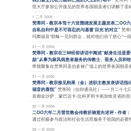
世大厅参加公开接见的世界各国朝圣者们讲解了圣咏第
1 二月 2006
梵蒂冈 - 教宗本笃十六世围绕发展主题发表二O
梵蒂
自私自利中是不可容忍的与基督‘目光’的对立”
玛窦福音“耶稣一见到群众，就对他们动了慈心”一段（
31 一月 2006
梵蒂冈 - 教宗在三钟经前讲话中阐述“献身生活
励“从事为麻风病患者服务的传教士、医务人员和牧
带领聚集在梵蒂冈圣伯多禄广场上的世界各国朝圣者
31 一月 2006
梵蒂冈 - 教宗接见刚果（金）述职主教发表讲话
梵蒂冈（信仰通讯社）―一月二十七
福音的喜悦”
首都金沙萨、蒙巴达卡-比科罗和卡南加牧灵省的首批主
30 一月 2006
二OO六年二月普世教会传教祈祷意向述评 - 作者
通过积极参与政治和社会生活而服务于祖国的必要性祈
28 一月 2006