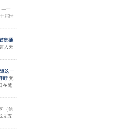
）―一
十届世
世首部通
进入天
知道这一
梵
呼吁
日在梵
冈（信
成立五