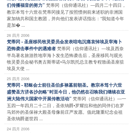
梵蒂冈（信仰通讯社）―四月二十四日，
们传播福音的努力”
教宗本笃十六世在梵蒂冈接见了按照惯例前来述职的非洲国
家加纳共和国主教团，并向他们发表讲话指出：“我知道今年
是加� ...
26 四月 2006
梵蒂冈 - 圣座移民牧灵委员会发表唁电沉痛哀悼埃及宰海卜
梵蒂冈（信仰通讯社）―埃及西奈
恐怖袭击事件中的遇难者
半岛著名旅游胜地宰海卜发生恐怖袭击后，圣座移民与观光
牧灵委员会秘书奥古斯蒂诺•马尔凯托总主教专程致函圣座驻
埃及大使 ...
25 四月 2006
梵蒂冈 - 耶稣会士前往圣伯多禄墓前朝圣。教宗本笃十六世
盛赞圣方济各沙勿略“时至今日，他仍然在召唤我们继续在亚
梵蒂冈（信仰通讯社）―一
洲大陆伟大国家中开展传教活动”
五四一年四月二十二日，圣依纳爵•罗耀拉和他的同伴们在罗
马郊外的圣保禄大殿圣母像前庄严发愿。值此隆重纪念会祖
圣依纳爵逝世四 ...
24 四月 2006