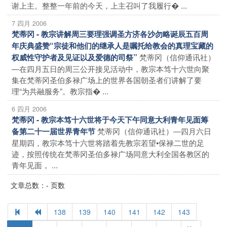
谢上主。整整一年前的今天，上主召叫了我履行� ...
7 四月 2006
梵蒂冈 - 教宗讲解周三要理强调圣方济各沙勿略诞辰五百周
年庆典盛赞“宗徒和他们的继承人是嘱托给教会的真理宝藏的
梵蒂冈（信仰通讯社）
权威性守护者及见证以及爱德的司祭”
―在四月五日的周三公开接见活动中，教宗本笃十六世向聚
集在梵蒂冈圣伯多禄广场上的世界各国朝圣者们讲解了要
理“为共融服务”。教宗指� ...
6 四月 2006
梵蒂冈 - 教宗本笃十六世将于今天下午同意大利青年见面筹
梵蒂冈（信仰通讯社）―四月六日
备第二十一届世界青年节
星期四，教宗本笃十六世将踏着先教宗若望•保禄二世的足
迹，按照传统在梵蒂冈圣伯多禄广场同意大利全国各教区的
青年见面， ...
文章总数：- 页数
138
139
140
141
142
143