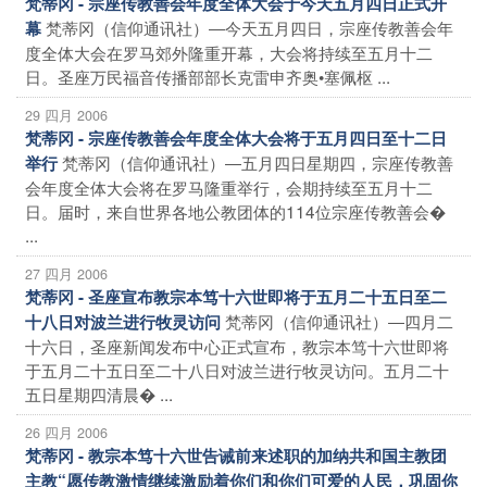
梵蒂冈 - 宗座传教善会年度全体大会于今天五月四日正式开
梵蒂冈（信仰通讯社）―今天五月四日，宗座传教善会年
幕
度全体大会在罗马郊外隆重开幕，大会将持续至五月十二
日。圣座万民福音传播部部长克雷申齐奥•塞佩枢 ...
29 四月 2006
梵蒂冈 - 宗座传教善会年度全体大会将于五月四日至十二日
梵蒂冈（信仰通讯社）―五月四日星期四，宗座传教善
举行
会年度全体大会将在罗马隆重举行，会期持续至五月十二
日。届时，来自世界各地公教团体的114位宗座传教善会�
...
27 四月 2006
梵蒂冈 - 圣座宣布教宗本笃十六世即将于五月二十五日至二
梵蒂冈（信仰通讯社）―四月二
十八日对波兰进行牧灵访问
十六日，圣座新闻发布中心正式宣布，教宗本笃十六世即将
于五月二十五日至二十八日对波兰进行牧灵访问。五月二十
五日星期四清晨� ...
26 四月 2006
梵蒂冈 - 教宗本笃十六世告诫前来述职的加纳共和国主教团
主教“愿传教激情继续激励着你们和你们可爱的人民，巩固你