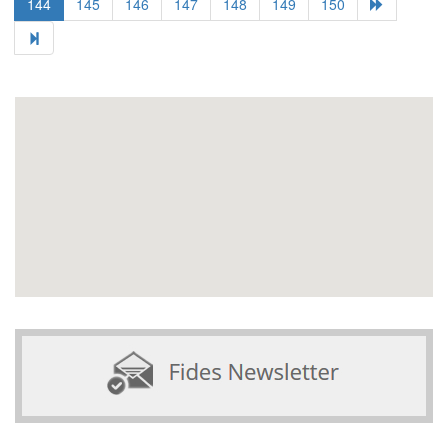
144
145
146
147
148
149
150