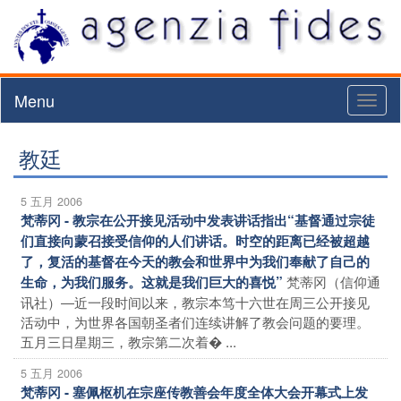
Menu
Toggl
naviga
教廷
5 五月 2006
梵蒂冈 - 教宗在公开接见活动中发表讲话指出“基督通过宗徒
们直接向蒙召接受信仰的人们讲话。时空的距离已经被超越
了，复活的基督在今天的教会和世界中为我们奉献了自己的
梵蒂冈（信仰通
生命，为我们服务。这就是我们巨大的喜悦”
讯社）―近一段时间以来，教宗本笃十六世在周三公开接见
活动中，为世界各国朝圣者们连续讲解了教会问题的要理。
五月三日星期三，教宗第二次着� ...
5 五月 2006
梵蒂冈 - 塞佩枢机在宗座传教善会年度全体大会开幕式上发