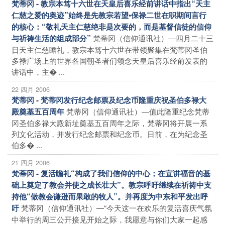
梵蒂冈 - 教宗本笃十六世在天皇后喜乐经前讲话中指出“天主
仁慈之爱的奥迹”始终是先教宗若望•保禄二世在职期间言行
的核心：“敬礼天主仁慈绝非是次要的，而是基督信徒的信仰
梵蒂冈（信仰通讯社）―四月二十三
与祈祷生活的组成部分”
日天主仁慈瞻礼，教宗本笃十六世在带领聚集在梵蒂冈圣伯
多禄广场上的世界各国朝圣者们颂念天皇后喜乐经前发表的
讲话中，主� ...
22 四月 2006
梵蒂冈 - 梵蒂冈发行纪念邮票及纪念币隆重庆祝圣伯多禄大
梵蒂冈（信仰通讯社）―值此隆重纪念梵蒂
殿奠基五百周年
冈圣伯多禄大殿新址奠基五百周年之际，梵蒂冈将开展一系
列文化活动，并发行纪念邮票和纪念币。日前，在为纪念圣
伯多� ...
21 四月 2006
梵蒂冈 - 复活瞻礼“构成了我们信仰的中心；在宣讲福音的基
础上奠定了教会并使之成长壮大”。教宗呼吁继续在祈祷中支
持他“做教会谦逊而果敢的牧人”。并再度为中东和平发出呼
梵蒂冈（信仰通讯社）―“今天这一在欢乐的复活喜庆气氛
吁
中举行的周三公开接见开始之际，我愿意与你们大家一起感