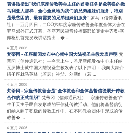
表讲话指出“我们宗座传教善会主任的首要任务是象善良的撒
马利亚人那样，全心全意地为我们的兄弟姐妹们服务，特别
罗马（信仰通讯
是最贫困的、最有需要的兄弟姐妹们服务”
社）―五月四日，二OO六年度宗座传教善会年度全体大会在
罗马郊外正式开幕。圣座万民福音传播部部长克雷申齐奥•塞
佩枢机首先发表讲话指出，� ...
4 五月 2006
梵
梵蒂冈 - 圣座新闻发布中心就中国大陆祝圣主教发表声明
蒂冈（信仰通讯社）―今天上午，圣座新闻发布中心主任纳
瓦罗博士就中国大陆祝圣主教发表了以下声明： 我向大家介
绍圣座就马英林（若瑟）神父、刘新红（若 ...
4 五月 2006
梵蒂冈 - 宗座传教善会是“全体教会和全体基督信徒展开传教
梵蒂冈（信仰通讯社）―宗座传教善会“产
合作的正式组织”
生于天主子民自发形成的平信徒传教活动。他们将基督信徒
们纳入到了积极的传教工作中。在不同教会团体中形成的传
教善� ...
4 五月 2006