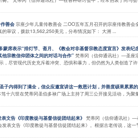
宗座少年儿童传教善会 二OO五年五月召开的宗座传教善会
合作善会
，拨款13,562,250美元，分布情况如下： 大洲 ...
马卡多蒙席表示“排灯节、斋月、《教会对非基督宗教态度宣言》发表纪
梵蒂冈（信仰通讯社）―圣座
其他宗教信仰团体之间的对话与合作”
表示，尽管现代历史充斥着冲突、恐惧和暴力，但仍然为人类创造了许
划在圣子内得到了满全，信众应邀宣讲这一救恩计划，并善度硕果累累
本笃十六世在梵蒂冈圣伯多禄广场上主持了周三公开接见活动，为聚
梵蒂冈（信仰通讯社）―
际发表文告《印度教徒与基督信徒团结起来》
会发表文告《印度教徒与基督信徒团结起来》。根据古老传说，这一