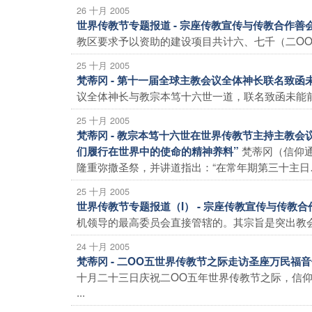
26 十月 2005
世界传教节专题报道 - 宗座传教宣传与传教合作善会 (
教区要求予以资助的建设项目共计六、七千（二OO四年
25 十月 2005
梵蒂冈 - 第十一届全球主教会议全体神长联名致
议全体神长与教宗本笃十六世一道，联名致函未能前
25 十月 2005
梵蒂冈 - 教宗本笃十六世在世界传教节主持主教
梵蒂冈（信仰
们履行在世界中的使命的精神养料”
隆重弥撒圣祭，并讲道指出：“在常年期第三十主日…
25 十月 2005
世界传教节专题报道（I） - 宗座传教宣传与传教合
机领导的最高委员会直接管辖的。其宗旨是突出教会的
24 十月 2005
梵蒂冈 - 二OO五世界传教节之际走访圣座万民福
十月二十三日庆祝二OO五年世界传教节之际，信
...