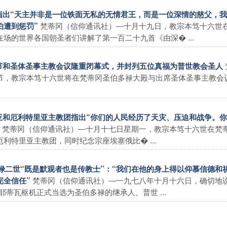
时指出“天主并非是一位铁面无私的无情君王，而是一位深情的慈父，
梵蒂冈（信仰通讯社）―十月十九日，教宗本笃十六世
怕遭到惩罚”
场的世界各国朝圣者们讲解了第一百二十九首《由深� ...
教节和圣体圣事主教会议隆重闭幕式，并封列五位真福为普世教会圣人
节，教宗本笃十六世将在梵蒂冈圣伯多禄大殿与出席圣体圣事主教会
比亚和厄利特里亚主教团指出“你们的人民经历了天灾、压迫和战争。
梵蒂冈（信仰通讯社）―十月十七日星期一，教宗本笃十六世在梵
特里亚主教团，同时纪念宗座埃塞俄比� ...
保禄二世“既是默观者也是传教士”：“我们在他的身上得以仰慕信德和
梵蒂冈（信仰通讯社）―一九七八年十月十六日，确切地
完全信任”
蒂瓦枢机正式当选为圣伯多禄的继承人、普世 ...