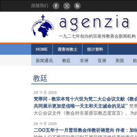
跟随我们
一九二七年创办的宗座传教善会新闻机构
HOME
遇害传教士
统计资料
新闻通讯
教廷
非洲
亚洲
美国
教廷
29 十月 2005
梵蒂冈 - 教宗本笃十六世为梵二大公会议文献《
梵
共同展示更加坚信唯一天主和天主诫命的见证”
大公会议文件《教会对非基督宗教态度宣言》。为此，
29 十月 2005
二OO五年十一月普世教会传教祈祷意向 作者：加纳
的牧人们不断深刻意识到开展司铎进修培养的责任