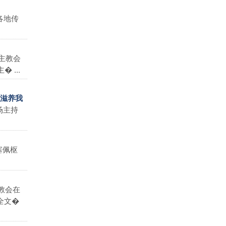
各地传
主教会
...
是滋养我
场主持
塞佩枢
教会在
全文�