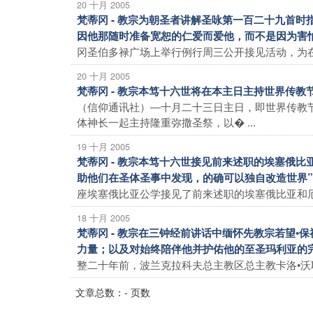
20 十月 2005
梵蒂冈 - 教宗为朝圣者讲解圣咏第一百二十九首
因他那随时准备宽恕的仁爱而爱他，而不是因为害
冈圣伯多禄广场上举行例行周三公开接见活动，为在
20 十月 2005
梵蒂冈 - 教宗本笃十六世将在本主日主持世界传
（信仰通讯社）―十月二十三日主日，即世界传教
体神长一起主持隆重弥撒圣祭，以� ...
19 十月 2005
梵蒂冈 - 教宗本笃十六世接见前来述职的埃塞俄
助他们在圣体圣事中发现，的确可以独自改造世界”
座埃塞俄比亚公学接见了前来述职的埃塞俄比亚和厄利
18 十月 2005
梵蒂冈 - 教宗在三钟经前讲话中缅怀先教宗若望•
力量；以及对始终陪伴他并护佑他的至圣玛利亚的
整二十年前，波兰克拉科夫总主教区总主教卡洛•沃耶
文章总数：- 页数