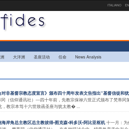
ITALIANO
EN
欧洲
大洋洲
圣座活动
任命
News Analysis
教会对非基督宗教态度宣言》颁布四十周年发表文告指出“基督信徒和
蒂冈（信仰通讯社）―四十年前，先教宗保禄六世正式颁布了梵蒂冈
教宗本笃十六世致函圣座与犹太教� ...
十一月：为
海岸角总主教区总主教彼得•图克森•科多沃•阿比亚枢机
祈祷。 梵蒂冈（信仰通讯社）―在各种研讨会中，经常热衷于向与会