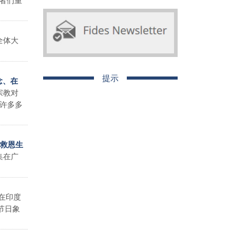
全体大
提示
念、在
宗教对
许多多
的救恩生
集在广
在印度
节日象