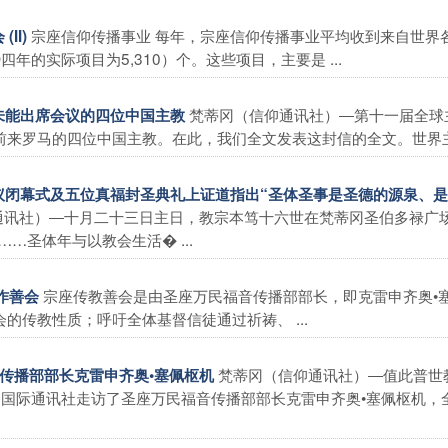
宗座信仰传播事业 每年，宗座信仰传播事业平均收到来自世界
II)
的实际项目为5,310）个。这些项目，主要是 ...
梵蒂冈（信仰通讯社）―第十一届全球
函未能出席会议的四位中国主教
来罗马的四位中国主教。在此，我们全文发表这封信的全文。世界主� 
会议闭幕式及五位真福封圣典礼上证道指出“圣体圣事是圣德的源泉、
通讯社）―十月二十三日主日，教宗本笃十六世在梵蒂冈圣伯多禄广
…圣体年与以教会生活� ...
宗座传教善会是由圣座万民福音传播部部长，即克雷申齐奥•
作善会
传教性质；呼吁全体基督信徒通过祈祷、 ...
梵蒂冈（信仰通讯社）―值此普世
音传播部部长克雷申齐奥•塞佩枢机
仰国际通讯社走访了圣座万民福音传播部部长克雷申齐奥•塞佩枢机，