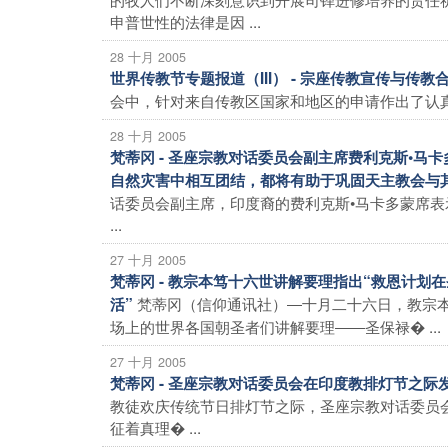
申普世性的法律是因 ...
28 十月 2005
世界传教节专题报道（III） - 宗座传教宣传与传教
会中，针对来自传教区国家和地区的申请作出了认真的审议
28 十月 2005
梵蒂冈 - 圣座宗教对话委员会副主席费利克斯•
自然灾害中相互团结，都将有助于巩固天主教会与
话委员会副主席，印度裔的费利克斯•马卡多蒙席
...
27 十月 2005
梵蒂冈 - 教宗本笃十六世讲解要理指出“救恩计
梵蒂冈（信仰通讯社）―十月二十六日，教宗
活”
场上的世界各国朝圣者们讲解要理――圣保禄� ...
27 十月 2005
梵蒂冈 - 圣座宗教对话委员会在印度教排灯节之
教徒欢庆传统节日排灯节之际，圣座宗教对话委员
征着真理� ...