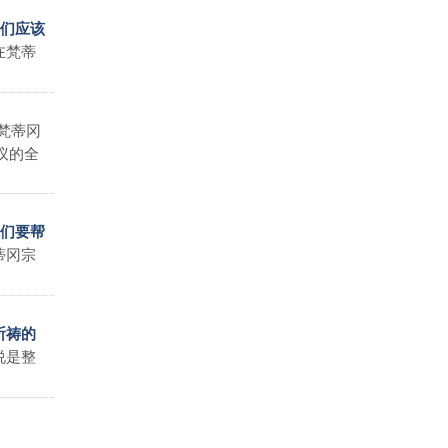
我们应该
在梵蒂
梵蒂冈
议的全
你们要帮
蒂冈宗
祈祷的
说是整