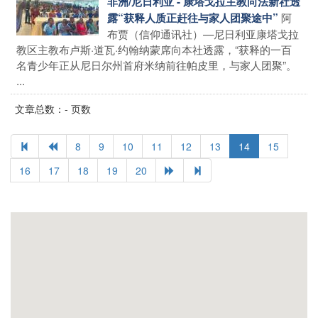
非洲/尼日利亚 - 康塔戈拉主教向法新社透
阿
露“获释人质正赶往与家人团聚途中”
布贾（信仰通讯社）—尼日利亚康塔戈拉
教区主教布卢斯·道瓦·约翰纳蒙席向本社透露，“获释的一百
名青少年正从尼日尔州首府米纳前往帕皮里，与家人团聚”。
...
文章总数：- 页数
8
9
10
11
12
13
14
15
16
17
18
19
20