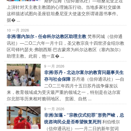
斯萨拉姆（信仰通讯社）—坦桑尼亚正在
上演针对天主教主教团的心理施压行动。当地多家社交媒体
这样描述试图向圣座驻坦桑尼亚大使递交所谓请愿书事件。
据� ...
10 一月 2026
梵蒂冈城（信仰通
非洲/塞内加尔 - 任命科尔达教区助理主教
讯社）—二O二六年一月十日，圣父教宗良十四世济金绍尔教
区司铎约瑟夫·弗朗西斯·巴吉蒙席为科尔达教区（塞内加尔）
助理主教。此前，他一直� ...
9 一月 2026
非洲/苏丹 - 北达尔富尔的教育问题事关生
苏丹港（信仰通讯社）—自
存与社会保障
二O二三年四月十五日苏丹战争爆发以
来，教育领域成为受灾最严重的领域之一，特别是在达尔富
尔北部等历来相对脆弱地区。 贫困、自然 ...
9 一月 2026
非洲/加蓬 - “宗教仪式犯罪”形势严峻，总
利伯维尔
统咨询民众是否希望恢复死刑
（信仰通讯社）—一月二日的新年贺词