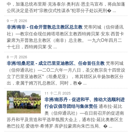
中，加蓬总统布里斯·克洛泰尔·奥利吉·恩圭马宣布，将由加蓬
公民决定是否对“宗教仪式性谋杀”犯罪分子处以死刑� ...
9 一月 2026
梵蒂冈城（信仰通讯
非洲/南非 - 任命开普敦总主教区总主教
社）—教宗任命现任姆塔塔教区主教西特姆贝莱·安东·西普卡
蒙席为开普敦总主教区（南非）总主教。 一九六O年四月二
十七日，西特姆贝莱·安 ...
8 一月 2026
梵蒂冈城
非洲/坦桑尼亚 - 成立巴里亚迪教区、任命首任主教
（信仰通讯社）—二O二六年一月八日，圣父教宗良十四世设
立了巴里亚迪教区*（坦桑尼亚），将其辖区从辛扬加教区分
出，隶属于姆万扎总教区。同时，教� ...
11 十二月 2025
非洲/南苏丹 - 促进和平、推动大选顺利进
通布拉-延比
行会议倡导团结与集体责任
奥（信仰通讯社）—在日前召开的促进南
苏丹和平及营造和平选举氛围大会上，通布拉-延比奥教区主
教巴拉尼·爱德华·希博罗·库萨拉蒙席向朱巴当局、� ...