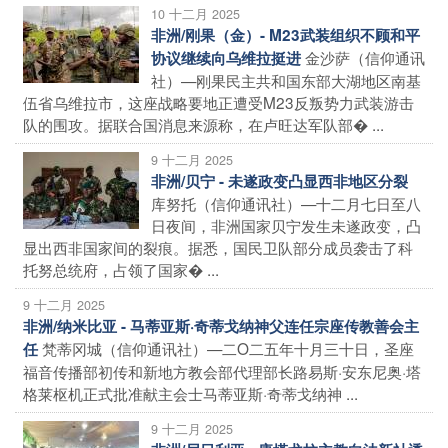
10 十二月 2025
非洲/刚果（金）- M23武装组织不顾和平
金沙萨（信仰通讯
协议继续向乌维拉挺进
社）—刚果民主共和国东部大湖地区南基
伍省乌维拉市，这座战略要地正遭受M23反叛势力武装游击
队的围攻。据联合国消息来源称，在卢旺达军队部� ...
9 十二月 2025
非洲/贝宁 - 未遂政变凸显西非地区分裂
库努托（信仰通讯社）—十二月七日至八
日夜间，非洲国家贝宁发生未遂政变，凸
显出西非国家间的裂痕。据悉，国民卫队部分成员袭击了科
托努总统府，占领了国家� ...
9 十二月 2025
非洲/纳米比亚 - 马蒂亚斯·奇蒂戈纳神父连任宗座传教善会主
梵蒂冈城（信仰通讯社）—二O二五年十月三十日，圣座
任
福音传播部初传和新地方教会部代理部长路易斯·安东尼奥·塔
格莱枢机正式批准献主会士马蒂亚斯·奇蒂戈纳神 ...
9 十二月 2025