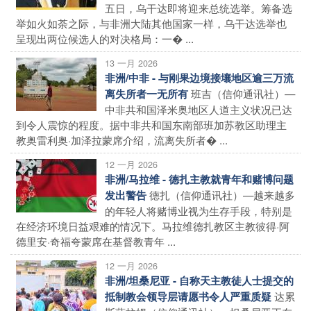
五日，乌干达即将迎来总统选举。筹备选
举如火如荼之际，与非洲大陆其他国家一样，乌干达选举也
呈现出两位候选人的对决格局：一� ...
13 一月 2026
非洲/中非 - 与刚果边境接壤地区逾三万流
班吉（信仰通讯社）—
离失所者一无所有
中非共和国泽米奥地区人道主义状况已达
到令人震惊的程度。据中非共和国东南部班加苏教区助理主
教奥雷利奥·加泽拉蒙席介绍，流离失所者� ...
12 一月 2026
非洲/马拉维 - 德扎主教就青年和赌博问题
德扎（信仰通讯社）—越来越多
发出警告
的年轻人将赌博业视为生存手段，特别是
在经济环境日益艰难的情况下。马拉维德扎教区主教彼得·阿
德里安·奇福夸蒙席在基督教青年 ...
12 一月 2026
非洲/坦桑尼亚 - 自称天主教徒人士提交的
达累
抵制教会领导层请愿书令人严重质疑