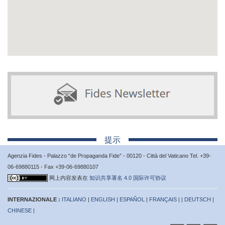
提示
Agenzia Fides - Palazzo “de Propaganda Fide” - 00120 - Città del Vaticano Tel. +39-
06-69880115 - Fax +39-06-69880107
网上内容发表在
知识共享署名 4.0 国际许可协议
INTERNAZIONALE :
ITALIANO
|
ENGLISH
|
ESPAÑOL
|
FRANÇAIS
| |
DEUTSCH
|
CHINESE
|