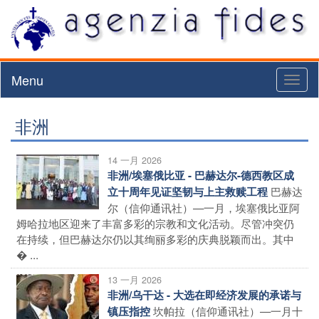
Menu
Toggl
naviga
非洲
14 一月 2026
非洲/埃塞俄比亚 - 巴赫达尔-德西教区成
巴赫达
立十周年见证坚韧与上主救赎工程
尔（信仰通讯社）—一月，埃塞俄比亚阿
姆哈拉地区迎来了丰富多彩的宗教和文化活动。尽管冲突仍
在持续，但巴赫达尔仍以其绚丽多彩的庆典脱颖而出。其中
� ...
13 一月 2026
非洲/乌干达 - 大选在即经济发展的承诺与
坎帕拉（信仰通讯社）—一月十
镇压指控