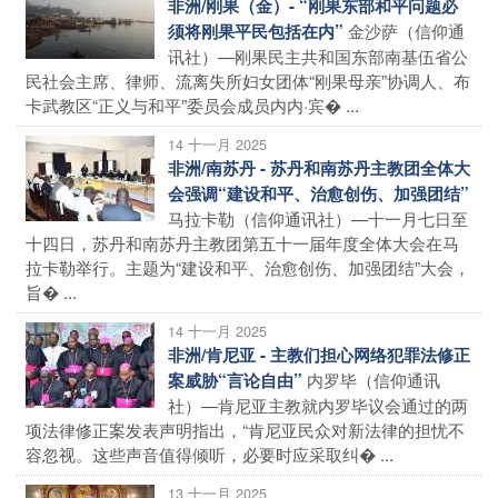
非洲/刚果（金）- “刚果东部和平问题必
金沙萨（信仰通
须将刚果平民包括在内”
讯社）—刚果民主共和国东部南基伍省公
民社会主席、律师、流离失所妇女团体“刚果母亲”协调人、布
卡武教区“正义与和平”委员会成员内内·宾� ...
14 十一月 2025
非洲/南苏丹 - 苏丹和南苏丹主教团全体大
会强调“建设和平、治愈创伤、加强团结”
马拉卡勒（信仰通讯社）—十一月七日至
十四日，苏丹和南苏丹主教团第五十一届年度全体大会在马
拉卡勒举行。主题为“建设和平、治愈创伤、加强团结”大会，
旨� ...
14 十一月 2025
非洲/肯尼亚 - 主教们担心网络犯罪法修正
内罗毕（信仰通讯
案威胁“言论自由”
社）—肯尼亚主教就内罗毕议会通过的两
项法律修正案发表声明指出，“肯尼亚民众对新法律的担忧不
容忽视。这些声音值得倾听，必要时应采取纠� ...
13 十一月 2025