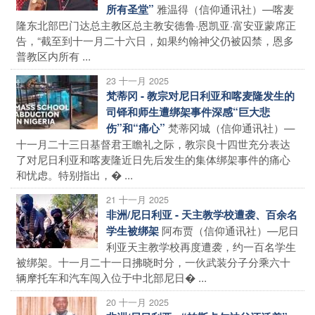
雅温得（信仰通讯社）—喀麦
所有圣堂”
隆东北部巴门达总主教区总主教安德鲁·恩凯亚·富安亚蒙席正
告，“截至到十一月二十六日，如果约翰神父仍被囚禁，恩多
普教区内所有 ...
23 十一月 2025
梵蒂冈 - 教宗对尼日利亚和喀麦隆发生的
司铎和师生遭绑架事件深感“巨大悲
梵蒂冈城（信仰通讯社）—
伤”和“痛心”
十一月二十三日基督君王瞻礼之际，教宗良十四世充分表达
了对尼日利亚和喀麦隆近日先后发生的集体绑架事件的痛心
和忧虑。特别指出，� ...
21 十一月 2025
非洲/尼日利亚 - 天主教学校遭袭、百余名
阿布贾（信仰通讯社）—尼日
学生被绑架
利亚天主教学校再度遭袭，约一百名学生
被绑架。十一月二十一日拂晓时分，一伙武装分子分乘六十
辆摩托车和汽车闯入位于中北部尼日� ...
20 十一月 2025