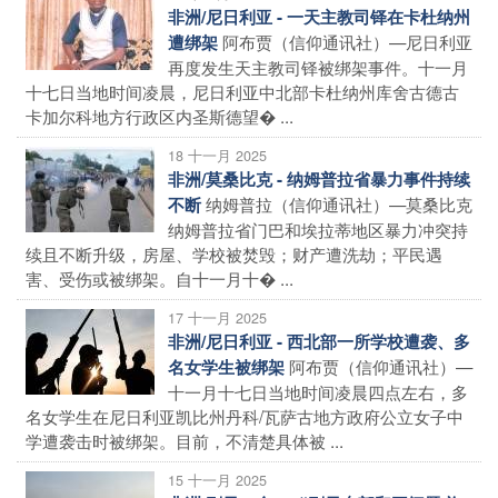
非洲/尼日利亚 - 一天主教司铎在卡杜纳州
阿布贾（信仰通讯社）—尼日利亚
遭绑架
再度发生天主教司铎被绑架事件。十一月
十七日当地时间凌晨，尼日利亚中北部卡杜纳州库舍古德古
卡加尔科地方行政区内圣斯德望� ...
18 十一月 2025
非洲/莫桑比克 - 纳姆普拉省暴力事件持续
纳姆普拉（信仰通讯社）—莫桑比克
不断
纳姆普拉省门巴和埃拉蒂地区暴力冲突持
续且不断升级，房屋、学校被焚毁；财产遭洗劫；平民遇
害、受伤或被绑架。自十一月十� ...
17 十一月 2025
非洲/尼日利亚 - 西北部一所学校遭袭、多
阿布贾（信仰通讯社）—
名女学生被绑架
十一月十七日当地时间凌晨四点左右，多
名女学生在尼日利亚凯比州丹科/瓦萨古地方政府公立女子中
学遭袭击时被绑架。目前，不清楚具体被 ...
15 十一月 2025