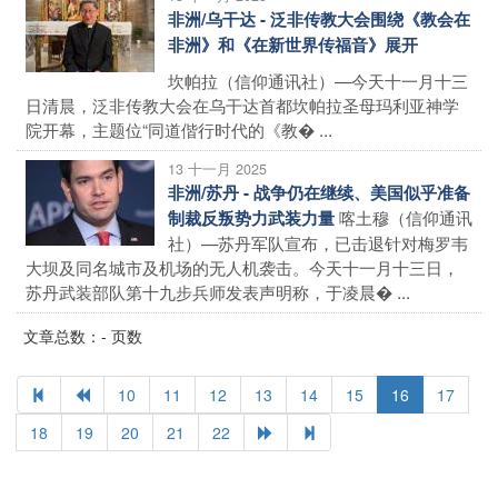
非洲/乌干达 - 泛非传教大会围绕《教会在
非洲》和《在新世界传福音》展开
坎帕拉（信仰通讯社）—今天十一月十三
日清晨，泛非传教大会在乌干达首都坎帕拉圣母玛利亚神学
院开幕，主题位“同道偕行时代的《教� ...
13 十一月 2025
非洲/苏丹 - 战争仍在继续、美国似乎准备
喀土穆（信仰通讯
制裁反叛势力武装力量
社）—苏丹军队宣布，已击退针对梅罗韦
大坝及同名城市及机场的无人机袭击。今天十一月十三日，
苏丹武装部队第十九步兵师发表声明称，于凌晨� ...
文章总数：- 页数
10
11
12
13
14
15
16
17
18
19
20
21
22