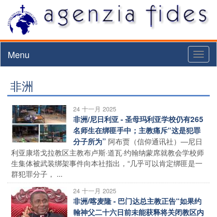
Menu
Toggl
naviga
非洲
24 十一月 2025
非洲/尼日利亚 - 圣母玛利亚学校仍有265
名师生在绑匪手中；主教痛斥“这是犯罪
阿布贾（信仰通讯社）—尼日
分子所为”
利亚康塔戈拉教区主教布卢斯·道瓦·约翰纳蒙席就教会学校师
生集体被武装绑架事件向本社指出，“几乎可以肯定绑匪是一
群犯罪分子， ...
24 十一月 2025
非洲/喀麦隆 - 巴门达总主教正告“如果约
翰神父二十六日前未能获释将关闭教区内