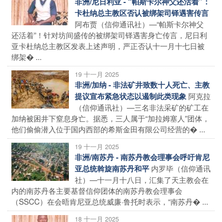
非洲/尼日利亚 - “帕斯卡尔神父还活着”：
卡杜纳总主教区否认被绑架司铎遇害传言
阿布贾（信仰通讯社）—“帕斯卡尔神父
还活着”！针对坊间盛传的被绑架司铎遇害身亡传言，尼日利
亚卡杜纳总主教区发表上述声明，严正否认十一月十七日被
绑架� ...
19 十一月 2025
非洲/加纳 - 非法矿井致数十人死亡、主教
阿克拉
提议宣布紧急状态以遏制此类现象
（信仰通讯社）—三名非法采矿的矿工在
加纳被困井下窒息身亡。据悉，三人属于“加拉姆塞人”团体，
他们偷偷潜入位于国内西部的希斯金田有限公司经营的� ...
19 十一月 2025
非洲/南苏丹 - 南苏丹教会理事会呼吁肯尼
内罗毕（信仰通讯
亚总统斡旋南苏丹和平
社）—十一月十八日，汇集了天主教会在
内的南苏丹各主要基督信仰团体的南苏丹教会理事会
（SSCC）在会晤肯尼亚总统威廉·鲁托时表示，“南苏丹� ...
18 十一月 2025