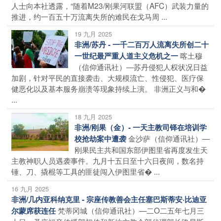
人士向本社透露，“随着M23/刚果河联盟（AFC）武装力量的
推进，约一百五十万流离失所的难民在戈马周 ...
19 九月 2025
非洲/苏丹 - 一千二百万人流离失所创二十
喀土穆
一世纪最严重人道主义危机之一
（信仰通讯社）—苏丹侵犯人权状况日益
加剧，针对平民的直接袭击、大规模流亡、性侵犯、医疗保
健恶化以及基本服务崩溃等现象持续上演。 非洲正义与和�
...
18 九月 2025
非洲/刚果（金）- 一天主教司铎在培训学
金沙萨（信仰通讯社）—
校抢劫案中遭袭
刚果民主共和国东部伊图里省再度发生天
主教神职人员遇袭事件。九月十五日至十六日夜间，数名持
锤、刀、撬棍等工具的匪徒闯入伊图里省� ...
16 九月 2025
非洲/几内亚科纳克里 - 宗座传教善会主任塞巴斯蒂安·比迪亚
梵蒂冈城（信仰通讯社）—二O二五年七月三
尔蒙席获连任