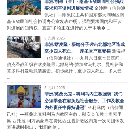
非洲/刚果（金）- 南基伍省民间社会强烈
金沙萨（信仰通
要求和平谈判进展知情权
讯社）—刚果民主共和国东部大湖地区南
基伍省民间社会协调办公室发表声明，强烈要求国内和平谈
判进展的知情权。直言“多哈正在进行的关于本地� ...
8 九月 2025
非洲/喀麦隆 - 极端分子袭击北部地区造成
雅温得
至少四人死亡、一座圣堂严重受损
（信仰通讯社）—九月六日至七日夜间，
伯克圣战组织在喀麦隆最北部马约-赞加省乌扎尔、曼杜萨和
莫多科村发动武装袭击。初步统计，至少四人死亡、多人受
...
5 九月 2025
非洲/莫桑比克 - 科利马内主教强调“我们
必须学会在肩负起社会服务、工作及教会
科利马内（信仰通
内外责任中保持谦逊”
讯社）—莫桑比克科利马内教区主教，慰安会传教士奥索里
奥·西托拉·阿方索蒙席在赞比西亚省新教区内第一次向团体发
表讲话时指出，“我们的使 ...