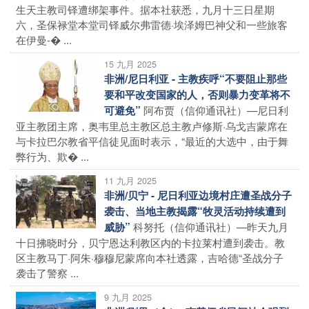
生天主教司铎遭绑架事件。据本社获悉，九月十三日星期
六，圣保禄堂本堂司铎威尔弗雷德·埃泽姆巴神父和一些旅客
在伊曼-� ...
15 九月 2025
非洲/尼日利亚 - 主教疾呼“不要阻止那些
要和平改变国家的人，否则暴力变革将不
阿布贾（信仰通讯社）—尼日利
可避免”
亚主教团主席，奥韦里总主教区总主教卢修斯·乌戈吉蒙席在
与卡拉巴尔教省平信徒见面时表示，“最近的大选中，由于舞
弊行为、欺� ...
11 九月 2025
非洲/贝宁 - 尼日利亚边境村庄遭圣战分子
袭击、当地主教揭露“牧灵活动持续遭到
科努托（信仰通讯社）—昨天九月
威胁”
十日拂晓时分，贝宁恩达利教区内的卡拉莱村遭到袭击。教
区主教马丁·阿朱·穆穆尼蒙席向本社透露，吉哈德“圣战分子
袭击了警察 ...
9 九月 2025