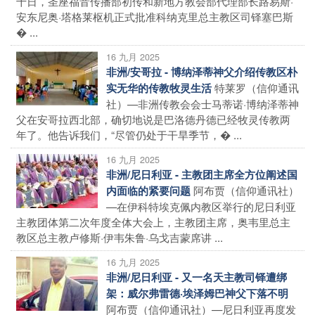
十日，圣座福音传播部初传和新地方教会部代理部长路易斯·
安东尼奥·塔格莱枢机正式批准科纳克里总主教区司铎塞巴斯
� ...
16 九月 2025
非洲/安哥拉 - 博纳泽蒂神父介绍传教区朴
特莱罗（信仰通讯
实无华的传教牧灵生活
社）—非洲传教会会士马蒂诺·博纳泽蒂神
父在安哥拉西北部，确切地说是巴洛德丹德已经牧灵传教两
年了。他告诉我们，“尽管仍处于干旱季节，� ...
16 九月 2025
非洲/尼日利亚 - 主教团主席全方位阐述国
阿布贾（信仰通讯社）
内面临的紧要问题
—在伊科特埃克佩内教区举行的尼日利亚
主教团体第二次年度全体大会上，主教团主席，奥韦里总主
教区总主教卢修斯·伊韦朱鲁·乌戈吉蒙席讲 ...
16 九月 2025
非洲/尼日利亚 - 又一名天主教司铎遭绑
架：威尔弗雷德·埃泽姆巴神父下落不明
阿布贾（信仰通讯社）—尼日利亚再度发