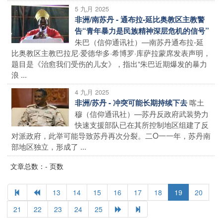
5 九月 2025
非洲/南苏丹 - 通布拉-延比奥教区主教警
告“青年暴力是民族精神深层危机的信号”
朱巴（信仰通讯社）—南苏丹通布拉-延
比奥教区主教巴拉尼·爱德华多·希博罗·库萨拉蒙席发表声明，
题目是《治愈我们受伤的儿女》，指出“朱巴近期爆发的暴力
浪 ...
4 九月 2025
喀土
非洲/苏丹 - 冲突可能长期持续下去
穆（信仰通讯社）—苏丹反政府武装势力
快速支援部队已在其所控制地区组建了反
对派政府，此举可能导致苏丹再次分裂。二O一一年，苏丹南
部地区独立，形成了 ...
文章总数：- 页数
13
14
15
16
17
18
19
20
21
22
23
24
25