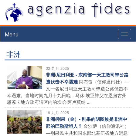
Menu
Toggl
naviga
非洲
22 九月 2025
非洲/尼日利亚 - 东南部一天主教司铎公路
阿布贾（信仰通讯社）—
遭伏击不幸遇难
又一名尼日利亚天主教司铎遭公路伏击不
幸遇难。当地时间九月十九日晚，马休·埃亚神父在恩努古州
恩苏卡地方政府辖区内的埃哈·阿卢莫纳 ...
19 九月 2025
非洲/刚果（金）- 刚果的胡图族是非洲中
金沙萨（信仰通讯社）
部的巴勒斯坦人？
—刚果民主共和国东部北基伍省地方消息