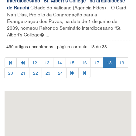
interdiocesano “St. Albert’s College” na arquidiocese
Cidade do Vaticano (Agência Fides) – O Card.
de Ranchi
Ivan Dias, Prefeito da Congregação para a
Evangelização dos Povos, na data de 1 de junho de
2009, nomeou Reitor do Seminário interdiocesano “St.
Albert’s College� ...
490 artigos encontrados - página corrente: 18 de 33
12
13
14
15
16
17
18
19
20
21
22
23
24