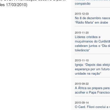
compaixão
des 17/03/2010)
2015-12-03
No 8 de dezembro nasc
“Rádio Maria” em árabe
2015-11-20
Líderes cristãos e
muçulmanos do Curdist
celebram juntos o “Dia d
tolerância”
2015-11-10
Igreja: “Depois das elei
esperança por um futuro
unidade na nação”
2015-09-22
A África se prepara para
acolher o Papa Francisc
2015-09-14
O Card. Filoni conclui a 