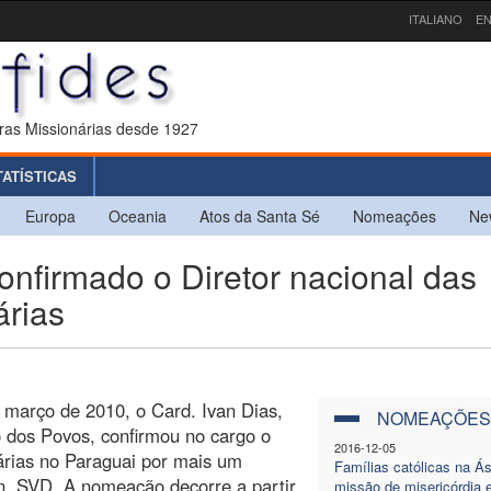
ITALIANO
EN
ras Missionárias desde 1927
TATÍSTICAS
Europa
Oceania
Atos da Santa Sé
Nomeações
Ne
irmado o Diretor nacional das
árias
 março de 2010, o Card. Ivan Dias,
NOMEAÇÕES
 dos Povos, confirmou no cargo o
2016-12-05
nárias no Paraguai por mais um
Famílias católicas na Á
n, SVD. A nomeação decorre a partir
missão de misericórdia 