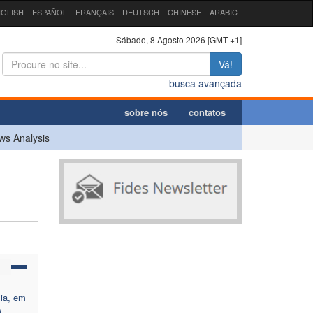
GLISH
ESPAÑOL
FRANÇAIS
DEUTSCH
CHINESE
ARABIC
Sábado, 8 Agosto 2026 [GMT +1]
Vá!
busca avançada
sobre nós
contatos
ws Analysis
sia, em
e