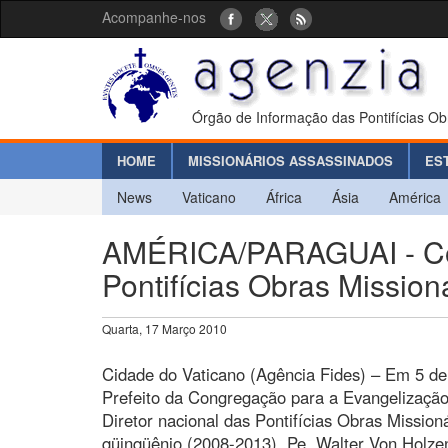
Acompanhe-nos
Órgão de Informação das Pontifícias Ob
HOME
MISSIONÁRIOS ASSASSINADOS
ES
News
Vaticano
África
Ásia
América
AMÉRICA/PARAGUAI - Conf
Pontifícias Obras Mission
Quarta, 17 Março 2010
Cidade do Vaticano (Agência Fides) – Em 5 de
Prefeito da Congregação para a Evangelização
Diretor nacional das Pontifícias Obras Missio
qüinqüênio (2008-2013), Pe. Walter Von Holze