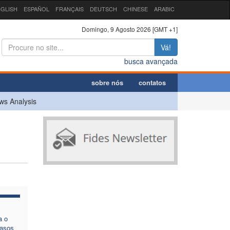
GLISH
ESPAÑOL
FRANÇAIS
DEUTSCH
CHINESE
ARABIC
Domingo, 9 Agosto 2026 [GMT +1]
Vá!
busca avançada
sobre nós
contatos
ws Analysis
a o
casos