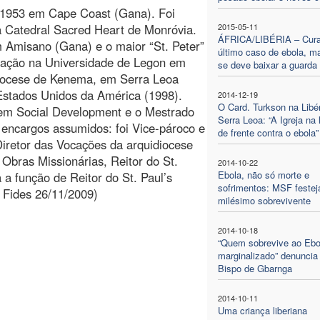
e 1953 em Cape Coast (Gana). Foi
 Catedral Sacred Heart de Monróvia.
2015-05-11
ÁFRICA/LIBÉRIA – Cura
 Amisano (Gana) e o maior “St. Peter”
último caso de ebola, m
mação na Universidade de Legon em
se deve baixar a guarda
diocese de Kenema, em Serra Leoa
Estados Unidos da América (1998).
2014-12-19
O Card. Turkson na Libér
 em Social Development e o Mestrado
Serra Leoa: “A Igreja na 
 encargos assumidos: foi Vice-pároco e
de frente contra o ebola”
iretor das Vocações da arquidiocese
 Obras Missionárias, Reitor do St.
2014-10-22
Ebola, não só morte e
a função de Reitor do St. Paul’s
sofrimentos: MSF festej
 Fides 26/11/2009)
milésimo sobrevivente
2014-10-18
“Quem sobrevive ao Ebo
marginalizado” denuncia
Bispo de Gbarnga
2014-10-11
Uma criança liberiana