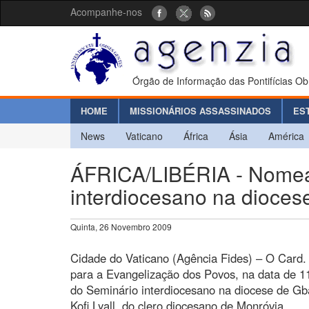
Acompanhe-nos
Órgão de Informação das Pontifícias Ob
HOME
MISSIONÁRIOS ASSASSINADOS
ES
News
Vaticano
África
Ásia
América
ÁFRICA/LIBÉRIA - Nomea
interdiocesano na dioce
Quinta, 26 Novembro 2009
Cidade do Vaticano (Agência Fides) – O Card.
para a Evangelização dos Povos, na data de 
do Seminário interdiocesano na diocese de Gbar
Kofi Lyall, do clero diocesano de Monróvia.