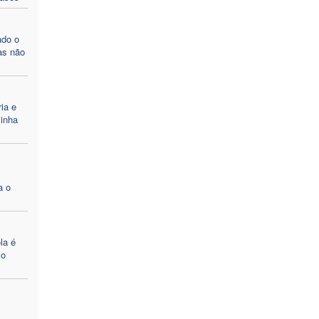
do o
as não
ia e
linha
a o
la é
 o