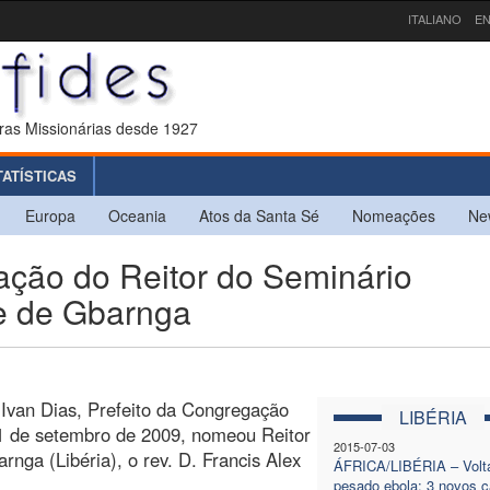
ITALIANO
EN
ras Missionárias desde 1927
TATÍSTICAS
Europa
Oceania
Atos da Santa Sé
Nomeações
Ne
ção do Reitor do Seminário
se de Gbarnga
 Ivan Dias, Prefeito da Congregação
LIBÉRIA
11 de setembro de 2009, nomeou Reitor
2015-07-03
nga (Libéria), o rev. D. Francis Alex
ÁFRICA/LIBÉRIA – Volt
pesado ebola: 3 novos 