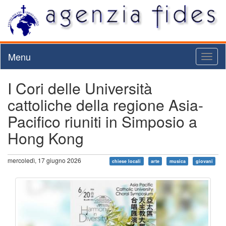
Menu
Toggl
naviga
I Cori delle Università
cattoliche della regione Asia-
Pacifico riuniti in Simposio a
Hong Kong
mercoledì, 17 giugno 2026
chiese locali
arte
musica
giovani