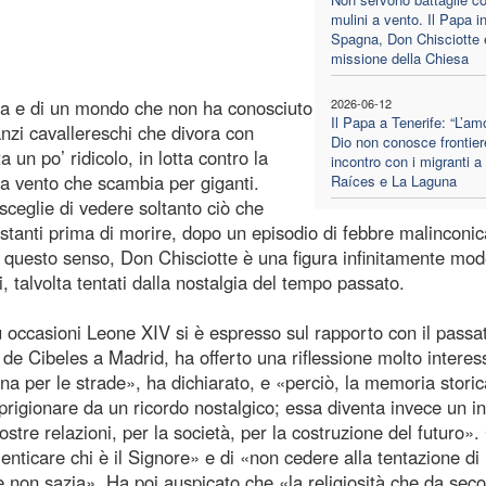
mulini a vento. Il Papa i
Spagna, Don Chisciotte 
missione della Chiesa
ca e di un mondo che non ha conosciuto
2026-06-12
Il Papa a Tenerife: “L’am
nzi cavallereschi che divora con
Dio non conosce frontier
un po’ ridicolo, in lotta contro la
incontro con i migranti a
 a vento che scambia per giganti.
Raíces e La Laguna
sceglie di vedere soltanto ciò che
 istanti prima di morire, dopo un episodio di febbre malinconic
 questo senso, Don Chisciotte è una figura infinitamente mo
i, talvolta tentati dalla nostalgia del tempo passato.
ù occasioni Leone XIV si è espresso sul rapporto con il passa
e Cibeles a Madrid, ha offerto una riflessione molto interes
na per le strade», ha dichiarato, e «perciò, la memoria storic
rigionare da un ricordo nostalgico; essa diventa invece un in
ostre relazioni, per la società, per la costruzione del futuro». 
nticare chi è il Signore» e di «non cedere alla tentazione di
che non sazia». Ha poi auspicato che «la religiosità che da seco