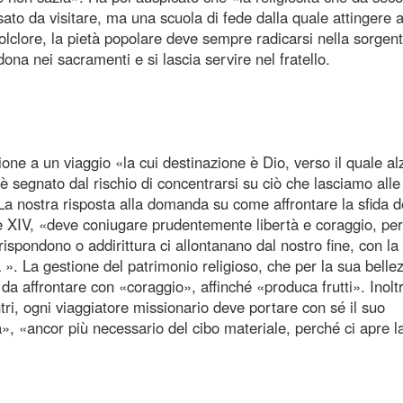
to da visitare, ma una scuola di fede dalla quale attingere 
n folclore, la pietà popolare deve sempre radicarsi nella sorgen
i dona nei sacramenti e si lascia servire nel fratello.
one a un viaggio «la cui destinazione è Dio, verso il quale a
segnato dal rischio di concentrarsi su ciò che lasciamo alle
i. La nostra risposta alla domanda su come affrontare la sfida d
e XIV, «deve coniugare prudentemente libertà e coraggio, per
ispondono o addirittura ci allontanano dal nostro fine, con la
a ». La gestione del patrimonio religioso, che per la sua belle
da affrontare con «coraggio», affinché «produca frutti». Inolt
tri, ogni viaggiatore missionario deve portare con sé il suo
ia», «ancor più necessario del cibo materiale, perché ci apre l