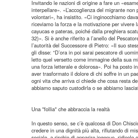
Invitando le nazioni di origine a fare un «esam
interpellare». «L’accoglienza del migrante non
volontari», ha insistito. «Ci inginocchiamo davan
riceviamo la forza e la motivazione per vivere 
cayucas e pateras, poiché dalla preghiera scatu
32)». Si è anche riferito a l’anello del Pescato
l’autorità del Successore di Pietro: «Il suo st
gli disse: “D’ora in poi sarai pescatore di uomi
letto quel versetto come immagine della sua m
una forza letterale e dolorosa». Poi ha posto i
aver trasformato il dolore di chi soffre in un pa
ogni vita che arriva ci chiede che cosa resta d
abbiamo saputo custodirla o se abbiamo lasciato
Una "follia" che abbraccia la realtà
In questo senso, se c’è qualcosa di Don Chisciott
credere in una dignità più alta, rifiutando di mi
sociale, a rischio di apparire ingenuo, ridicolo