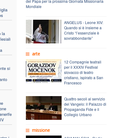
del Papa per la prossima Giornata Missionaria
Mondiale
iglia
es
ANGELUS - Leone XIV:
Quando si è insieme a
Cristo “l’essenziale è
 la
sovrabbondante”
lesiali
pa
arte
12 Compagnie teatrali
per il XXXIV Festival
nte si
slovacco di teatro
cristiano, ispirato a San
anto
Francesco
Quattro secoli al servizio
he
del Vangelo: il Palazzo di
ione
Propaganda Fide e il
enerife
Collegio Urbano
XIV
missione
ntro i