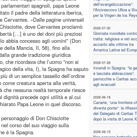
dell’evangelizzazione”:
ai parlamentari spagnoli, papa Leone
l’Arcivescovo Ulloa a Siv
tato il padre della letteratura iberica,
per la Virgen de los Rey
e Cervantes. «Dalle pagine universali
Chisciotte, dove Cervantes proclamò
2026-07-30
libertà […] è uno dei doni più preziosi
Giornata mondiale contro
tratta: religiose e reti ecc
ielo abbia concesso agli uomini" (Don
accanto alle vittime tra
e della Mancia, II, 58), fino alla
America Latina ed Euro
dalla grande tradizione giuridica
o, che ricordava che l’uomo "non si
2026-07-28
Incendi in Spagna, “la ge
agico della vita, I), la Spagna ha saputo
è lasciata abbracciare”:
iù di un semplice tassello dell’ordine
parrocchie e Caritas acc
o come creatura aperta alla verità,
agli evacuati
tà che nessuna realtà temporale riesce
dignità precede ogni utilità e al cui
2026-06-18
Canarie, “una frontiera c
ichiarato Papa Leone in quel discorso.
diventa ponte”: la rifless
del Delegato di Caritas T
il personaggio di Don Chisciotte
dopo la visita di Leone 
 nel corso del suo viaggio sulla
che è la Spagna.
2026-06-13
Non servono battaglie co