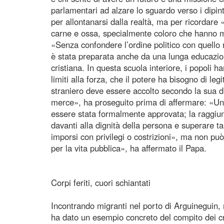
parlamentari ad alzare lo sguardo verso i dipi
per allontanarsi dalla realtà, ma per ricordare
carne e ossa, specialmente coloro che hanno me
«Senza confondere l’ordine politico con quello 
è stata preparata anche da una lunga educazio
cristiana. In questa scuola interiore, i popoli h
limiti alla forza, che il potere ha bisogno di l
straniero deve essere accolto secondo la sua d
merce», ha proseguito prima di affermare: «Una
essere stata formalmente approvata; la raggiun
davanti alla dignità della persona e superare 
imporsi con privilegi o costrizioni», ma non p
per la vita pubblica», ha affermato il Papa.
Corpi feriti, cuori schiantati
Incontrando migranti nel porto di Arguineguin, 
ha dato un esempio concreto del compito dei cri