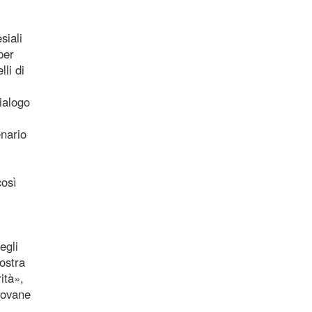
siali
per
li di
ialogo
enario
così
egli
ostra
ità»,
iovane