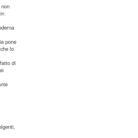
, non
in
moderna
zia pone
 che lo
atto di
si
ante
lgenti,