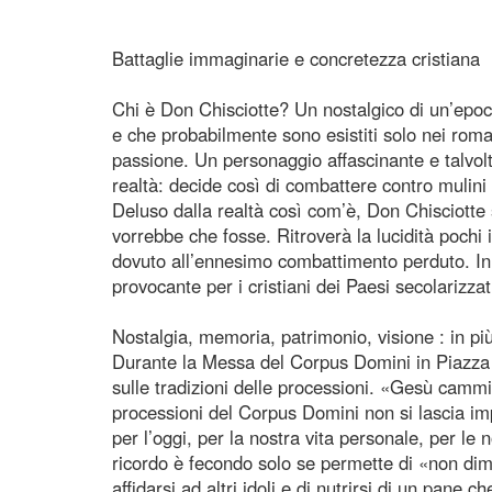
Battaglie immaginarie e concretezza cristiana
Chi è Don Chisciotte? Un nostalgico di un’epo
e che probabilmente sono esistiti solo nei roma
passione. Un personaggio affascinante e talvolta 
realtà: decide così di combattere contro mulini
Deluso dalla realtà così com’è, Don Chisciotte 
vorrebbe che fosse. Ritroverà la lucidità pochi
dovuto all’ennesimo combattimento perduto. In
provocante per i cristiani dei Paesi secolarizzat
Nostalgia, memoria, patrimonio, visione : in pi
Durante la Messa del Corpus Domini in Piazza d
sulle tradizioni delle processioni. «Gesù cammi
processioni del Corpus Domini non si lascia imp
per l’oggi, per la nostra vita personale, per le n
ricordo è fecondo solo se permette di «non dime
affidarsi ad altri idoli e di nutrirsi di un pane 