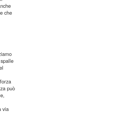
anche
te che
lziamo
 spalle
el
 forza
zza può
re,
a via