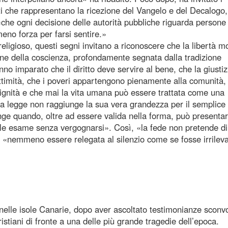
nti che rappresentano la ricezione del Vangelo e del Decalogo
 «che ogni decisione delle autorità pubbliche riguarda persone 
no forza per farsi sentire.»
religioso, questi segni invitano a riconoscere che la libertà 
ne della coscienza, profondamente segnata dalla tradizione
anno imparato che il diritto deve servire al bene, che la giusti
egittimità, che i poveri appartengono pienamente alla comunità,
ignità e che mai la vita umana può essere trattata come una
 legge non raggiunge la sua vera grandezza per il semplice f
ge quando, oltre ad essere valida nella forma, può presentar
tale esame senza vergognarsi». Così, «la fede non pretende di
uò «nemmeno essere relegata al silenzio come se fosse irrilev
nelle isole Canarie, dopo aver ascoltato testimonianze sconvo
stiani di fronte a una delle più grande tragedie dell’epoca.