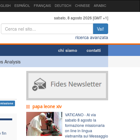
GLISH
ESPAÑOL
FRANÇAIS
DEUTSCH
CHINESE
ARABIC
sabato, 8 agosto 2026 [GMT +1]
Vai!
ricerca avanzata
chi siamo
contatti
s Analysis
missione
papa leone xiv
VATICANO - Al via
sabato 8 agosto la
formazione missionaria
on line in lingua
 fin
vietnamita sul Messaggio