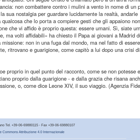
 Mancia: non combattere contro i mulini a vento in nome di un 
i la sua nostalgia per guardare lucidamente la realtà, andarle
 qualcosa che lo porta a compiere gesti che gli appaiono non
e che vi affido è proprio questa: essere umani. Sì, siate um
ma volti affidabili» ha chiesto il Papa ai giovani a Madrid 
 la missione: non in una fuga dal mondo, ma nel fatto di esser
, ritrovano e guarigione, come capitò a lui dopo una crisi di
roe proprio in quel punto del racconto, come se non potesse e
ristiano proprio dalla guarigione - e dalla grazia che risana anc
missione, o, come dice Leone XIV, il suo viaggio. (Agenzia Fid
icano Tel. +39-06-69880115 - Fax +39-06-69880107
e Commons Attribuzione 4.0 Internazionale