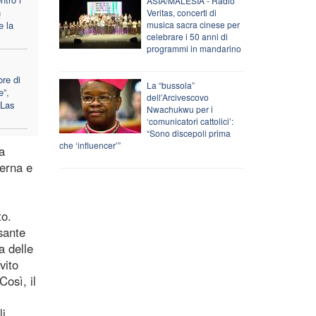
ASIA/MALESIA - Radio
n
Veritas, concerti di
e la
musica sacra cinese per
celebrare i 50 anni di
programmi in mandarino
ore di
La “bussola”
e”,
dell’Arcivescovo
 Las
Nwachukwu per i
‘comunicatori cattolici’:
“Sono discepoli prima
che ‘influencer’”
a
derna e
to.
sante
a delle
vito
Così, il
li