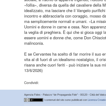
«follia», diversa da quella del cavaliere della
idealizzato, ma lasciare che il Vangelo purifich
incontro e abbracciarla con coraggio, mosso da
ma semplicemente normali e umani. «La mission
Uomini e donne in carne e ossa. Non apparenze, 
la veglia di preghiera. È qui che si gioca oggi
essere uomini e donne che, come Don Chisciotte
malinconia.
E se Cervantes ha scelto di far morire il suo e
vita al di fuori di un idealismo nostalgico, il c
risana anche cuori feriti - può iniziare la sua 
13/6/2026)
Condividi:
Agenzia Fides - Palazzo “de Propaganda Fide” - 00120 - Città del Vat
I contenuti del sito sono pubblicati con
Licenza Creativ