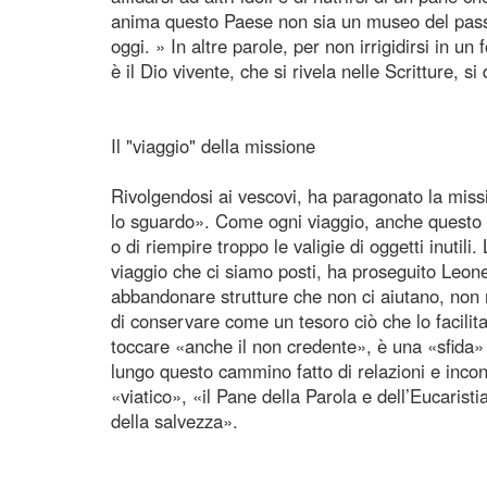
anima questo Paese non sia un museo del passa
oggi. » In altre parole, per non irrigidirsi in u
è il Dio vivente, che si rivela nelle Scritture, s
Il "viaggio" della missione
Rivolgendosi ai vescovi, ha paragonato la missi
lo sguardo». Come ogni viaggio, anche questo è 
o di riempire troppo le valigie di oggetti inutil
viaggio che ci siamo posti, ha proseguito Leon
abbandonare strutture che non ci aiutano, non r
di conservare come un tesoro ciò che lo facilit
toccare «anche il non credente», è una «sfida» 
lungo questo cammino fatto di relazioni e incon
«viatico», «il Pane della Parola e dell’Eucarist
della salvezza».