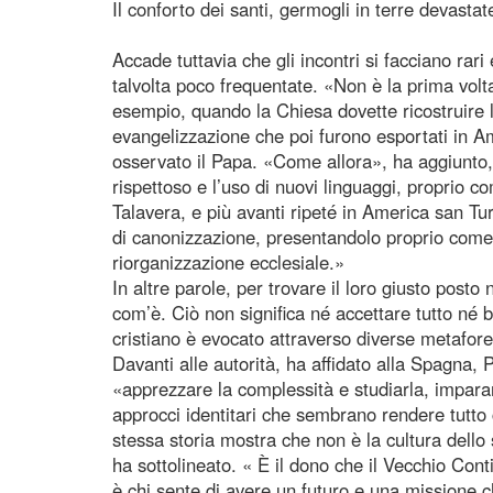
Il conforto dei santi, germogli in terre devastat
Accade tuttavia che gli incontri si facciano rar
talvolta poco frequentate. «Non è la prima volt
esempio, quando la Chiesa dovette ricostruire 
evangelizzazione che poi furono esportati in A
osservato il Papa. «Come allora», ha aggiunto, 
rispettoso e l’uso di nuovi linguaggi, proprio 
Talavera, e più avanti ripeté in America san Tu
di canonizzazione, presentandolo proprio come 
riorganizzazione ecclesiale.»
In altre parole, per trovare il loro giusto posto
com’è. Ciò non significa né accettare tutto né b
cristiano è evocato attraverso diverse metafore: i
Davanti alle autorità, ha affidato alla Spagna, 
«apprezzare la complessità e studiarla, impara
approcci identitari che sembrano rendere tutto
stessa storia mostra che non è la cultura dello 
ha sottolineato. « È il dono che il Vecchio Co
è chi sente di avere un futuro e una missione c