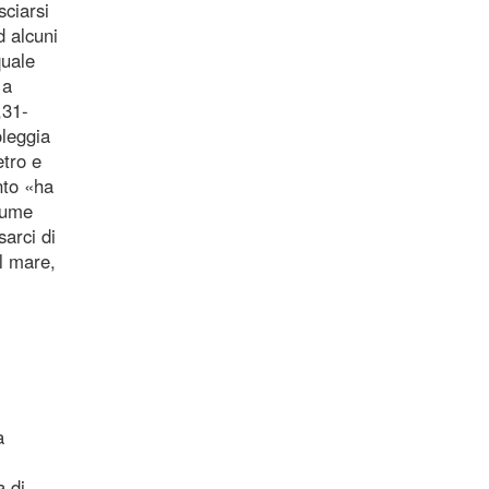
sciarsi
d alcuni
quale
 a
,31-
oleggia
etro e
nto «ha
sume
sarci di
al mare,
a
a di