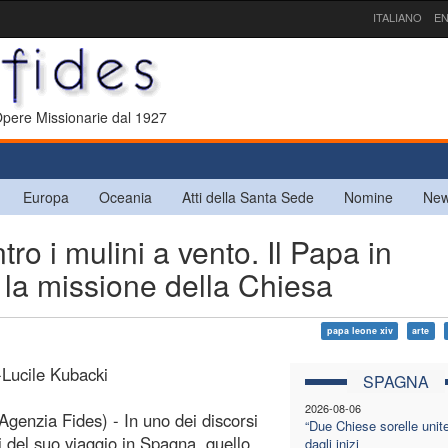
ITALIANO
EN
 Opere Missionarie dal 1927
Europa
Oceania
Atti della Santa Sede
Nomine
New
ro i mulini a vento. Il Papa in
 la missione della Chiesa
papa leone xiv
arte
-Lucile Kubacki
SPAGNA
2026-08-06
Agenzia Fides) - In uno dei discorsi
“Due Chiese sorelle unite
li del suo viaggio in Spagna, quello
dagli inizi