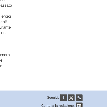
passato
 eroici
ani!
durante
e un
sserci
he
es
Seguici:
Contatta la redazione: