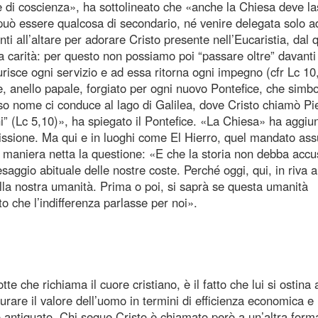
e di coscienza», ha sottolineato che «anche la Chiesa deve la
 può essere qualcosa di secondario, né venire delegata solo a
ti all’altare per adorare Cristo presente nell’Eucaristia, dal 
la carità: per questo non possiamo poi “passare oltre” davanti
risce ogni servizio e ad essa ritorna ogni impegno (cfr Lc 10
re, anello papale, forgiato per ogni nuovo Pontefice, che simb
esso nome ci conduce al lago di Galilea, dove Cristo chiamò Pi
ni” (Lc 5,10)», ha spiegato il Pontefice. «La Chiesa» ha aggiu
issione. Ma qui e in luoghi come El Hierro, quel mandato as
n maniera netta la questione: «E che la storia non debba accu
esaggio abituale delle nostre coste. Perché oggi, qui, in riva 
ella nostra umanità. Prima o poi, si saprà se questa umanità
 che l’indifferenza parlasse per noi».
e che richiama il cuore cristiano, è il fatto che lui si ostina 
surare il valore dell’uomo in termini di efficienza economica e
 o antiquato. Chi segue Cristo è chiamato però a un’altra form