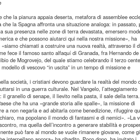
e
i e che la pianura appaia deserta, metafora di assemblee eccle
a che la Spagna affronta una situazione analoga: in passato, 
la sua presenza nelle zone di terra devastata, emersero model
merica e che possono aiutarci qui nella nostra missione», ha
«siamo chiamati a costruire una nuova realtà, attraverso il d
come fece il famoso santo alfaquí di Granada, fra Hernando de
ribio de Mogrovejo, del quale stiamo celebrando il terzo cent
modello di vescovo “in uscita” in un tempo di missione e
 nella società, i cristiani devono guardare la realtà del mondo 
uttarsi in una guerra culturale. Nel Vangelo, l’atteggiamento
l granello di senape, il lievito nella pasta, il sale della terra.
Paese che ha una «grande storia alle spalle», la missione di
re a non negarla e ad abitarla come benedizione, rifuggire qu
 chiaro, ma popolano il mondo di fantasmi e di nemici». «La v
scontro, ma quella dell’incontro a generare stabilità e prosper
ntinente può fare al mondo se vuole rimanere giovane, come g
he interpellano ancora» ha ribadito. Poco dopo, ha invitato i