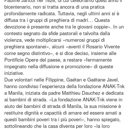
bicentenario, non si tratta ancora di una pratica
profondamente radicata. Tuttavia, negli ultimi anni si è
diffusa tra i gruppi di preghiera di madri… Questa
devozione è presente anche tra le giovani coppie». In un
contesto segnato da sfide pastorali e talvolta dalla
violenza, vede moltiplicarsi «numerosi gruppi di
preghiera spontanei», alcuni «aventi il Rosario Vivente
come segno distintivo», e si dice deciso, insieme alle
Pontificie Opere del paese, a restare «fermamente
impegnato nella diffusione e promozione» di queste
iniziative.
Due volontari nelle Filippine, Gaétan e Gaëtane Javel,
hanno condiviso l’esperienza della fondazione ANAK-Tnk
a Manila, iniziata da padre Matthieu Dauchez e dedicata
ai bambini di strada. «La fondazione ANAK-Tnk viene in
aiuto dei bambini di strada di Manila, la sua missione è
restituire dignità e capacità di amare ed essere amati a
questi bambini poveri tra i più poveri», hanno spiegato,
sottolineando che la casa diventa per loro «la loro