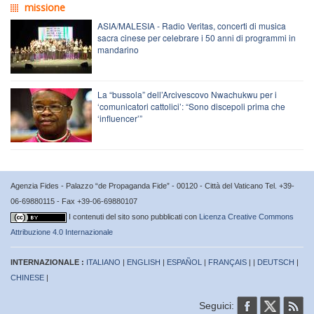
missione
ASIA/MALESIA - Radio Veritas, concerti di musica
sacra cinese per celebrare i 50 anni di programmi in
mandarino
La “bussola” dell’Arcivescovo Nwachukwu per i
‘comunicatori cattolici’: “Sono discepoli prima che
‘influencer’”
Agenzia Fides - Palazzo “de Propaganda Fide” - 00120 - Città del Vaticano Tel. +39-
06-69880115 - Fax +39-06-69880107
I contenuti del sito sono pubblicati con
Licenza Creative Commons
Attribuzione 4.0 Internazionale
INTERNAZIONALE :
ITALIANO
|
ENGLISH
|
ESPAÑOL
|
FRANÇAIS
| |
DEUTSCH
|
CHINESE
|
Seguici: