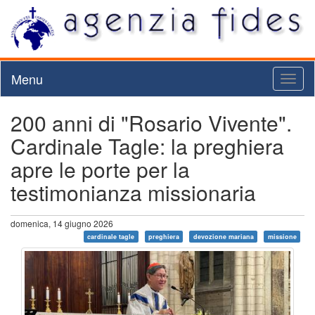
Menu
Toggl
naviga
200 anni di "Rosario Vivente".
Cardinale Tagle: la preghiera
apre le porte per la
testimonianza missionaria
domenica, 14 giugno 2026
cardinale tagle
preghiera
devozione mariana
missione