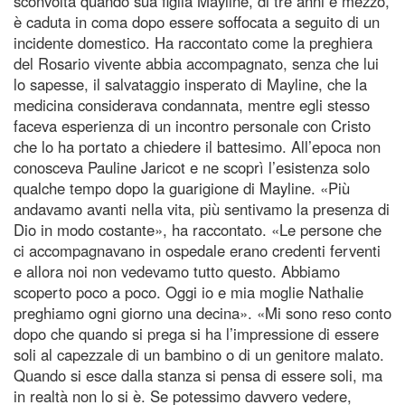
sconvolta quando sua figlia Mayline, di tre anni e mezzo,
è caduta in coma dopo essere soffocata a seguito di un
incidente domestico. Ha raccontato come la preghiera
del Rosario vivente abbia accompagnato, senza che lui
lo sapesse, il salvataggio insperato di Mayline, che la
medicina considerava condannata, mentre egli stesso
faceva esperienza di un incontro personale con Cristo
che lo ha portato a chiedere il battesimo. All’epoca non
conosceva Pauline Jaricot e ne scoprì l’esistenza solo
qualche tempo dopo la guarigione di Mayline. «Più
andavamo avanti nella vita, più sentivamo la presenza di
Dio in modo costante», ha raccontato. «Le persone che
ci accompagnavano in ospedale erano credenti ferventi
e allora noi non vedevamo tutto questo. Abbiamo
scoperto poco a poco. Oggi io e mia moglie Nathalie
preghiamo ogni giorno una decina». «Mi sono reso conto
dopo che quando si prega si ha l’impressione di essere
soli al capezzale di un bambino o di un genitore malato.
Quando si esce dalla stanza si pensa di essere soli, ma
in realtà non lo si è. Se potessimo davvero vedere,