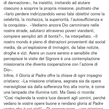
di dannazione», ha insistito, invitando ad aiutare
ciascuno a scoprire la propria missione, piuttosto che
«farlo perdere indirizzandolo verso falsi obiettivi come la
celebrità, la ricchezza, la superiorità, l’autosufficienza e
la conquista». «Vediamo ancora Dio camminare nelle
nostre strade, salutarci attraverso poveri viandanti,
compiere semplici atti di bontà?», ha interpellato. «Il
nostro mondo è pieno di distrazioni provenienti dai social
media, da un’esplosione di immagini, da false notizie,
droghe e vizi. Avere un cuore sereno e sensibile che
percepisce le visite del Signore è una contemplazione
missionaria che diventa cooperazione con l’azione di
Dio».
Infine, il Gloria al Padre offre la chiave di ogni impegno
cristiano: «La missione cristiana, segnata sia da opere
meravigliose sia dalla sofferenza fino alla morte, è come
una lampada che illumina tutti. Ma Gesù ci ricorda:
“Così risplenda la vostra luce davanti agli uomini, perché
vedano le vostre opere buone e rendano gloria al Padre
vostro che è nei cieli”». Di conseguenza, «una missione