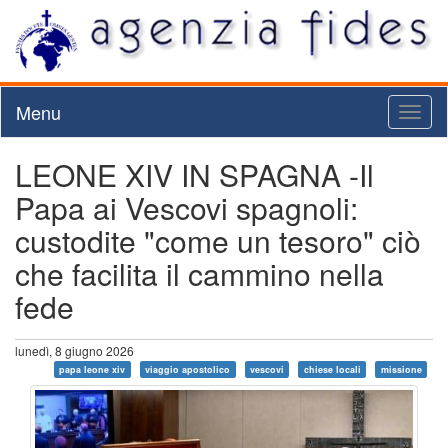
Menu
Toggl
naviga
LEONE XIV IN SPAGNA -Il
Papa ai Vescovi spagnoli:
custodite "come un tesoro" ciò
che facilita il cammino nella
fede
lunedì, 8 giugno 2026
papa leone xiv
viaggio apostolico
vescovi
chiese locali
missione