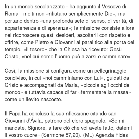
In un mondo secolarizzato - ha aggiunto il Vescovo di
Roma - molti non «rifiutano semplicemente Dio», ma
portano dentro «una profonda sete di senso, di verità, di
appartenenza e di speranza»; la missione consiste allora
nel riconoscere questi desideri, ascoltarli con rispetto e
offrire, come Pietro e Giovanni al paralitico alla porta del
tempio, «il tesoro» che la Chiesa ha ricevuto: Gesù
Cristo, «nel cui nome l’uomo può alzarsi e camminare».
Così, la missione si configura come un pellegrinaggio
condiviso, in cui «noi camminiamo con Lui», guidati da
Cristo e accompagnati da Maria, «piccola agli occhi del
mondo» e tuttavia capace di far «fermentare la massa»
come un lievito nascosto.
Il Papa ha concluso la sua riflessione citando san
Giovanni d’Ávila, patrono del clero spagnolo: «Se mi
mandate, Signore, a fare ciò che voi avete fatto, datemi
il vostro cuore» (Sermone 57,20). (ML) Agenzia Fides