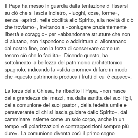
Il Papa ha messo in guardia dalla tentazione di fissarsi
su ciò che si lascia indietro, «luoghi, cose, forme»,
senza «aprirci, nella docilità allo Spirito, alla novità di ciò
che troviamo», invitando a «coniugare prudentemente
libertà e coraggio» per «abbandonare strutture che non
ci aiutano, non rispondono o addirittura ci allontanano
dal nostro fine, con la forza di conservare come un
tesoro ciò che lo facilita». Dicendo questo, ha
sottolineato la bellezza del patrimonio architettonico
spagnolo, indicando la «sfida enorme» di fare in modo
che «questo patrimonio produca i frutti di cui è capace».
La forza della Chiesa, ha ribadito il Papa, «non nasce
dalla grandezza dei mezzi, ma dalla santità dei suoi figli,
dalla comunione dei suoi pastori, dalla fedeltà umile e
perseverante di chi si lascia guidare dallo Spirito», dal
camminare insieme come un solo corpo, anche in un
tempo «di polarizzazioni e contrapposizioni sempre più
dure». La comunione diventa così il primo segno