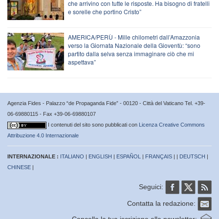
che arrivino con tutte le risposte. Ha bisogno di fratelli
e sorelle che portino Cristo”
AMERICA/PERÙ - Mille chilometri dall’Amazzonia
verso la Giornata Nazionale della Gioventù: “sono
partito dalla selva senza immaginare ciò che mi
aspettava”
Agenzia Fides - Palazzo “de Propaganda Fide” - 00120 - Città del Vaticano Tel. +39-
06-69880115 - Fax +39-06-69880107
I contenuti del sito sono pubblicati con
Licenza Creative Commons
Attribuzione 4.0 Internazionale
INTERNAZIONALE :
ITALIANO
|
ENGLISH
|
ESPAÑOL
|
FRANÇAIS
| |
DEUTSCH
|
CHINESE
|
Seguici:
Contatta la redazione: