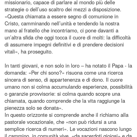
missionario, capace di parlare al mondo più delle
strategie o dell’uso scaltro dei mezzi a disposizione.
«Questa chiamata a essere segno di comunione in
Cristo, camminando nell’unità e tendendo la nostra
mano al fratello che incontriamo, ci pone davanti a
un’altra sfida che oggi tocca il cuore di molti: la difficoltà
di assumere impegni definitivi e di prendere decisioni
vitali», ha proseguito.
In tanti giovani, e non solo in loro – ha notato il Papa - la
domanda: «Per chi sono?» risuona come una ricerca
sincera di senso, di appartenenza e di dono. Il cuore
umano non si colma accumulando esperienze, possibilità
o garanzie provvisorie: si colma quando scopre una
chiamata, quando comprende che la vita raggiunge la
pienezza solo se donata».
In questo orizzonte si comprende anche il richiamo alla
pastorale vocazionale, che «non può ridursi a una
semplice ricerca di numeri». Le vocazioni nascono lungo
il cammino, in comunità vive, «da sacerdoti gioiosi» e da