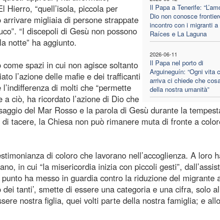
 Hierro, “quell’isola, piccola per
Il Papa a Tenerife: “L’am
Dio non conosce frontier
 arrivare migliaia di persone strappate
incontro con i migranti a
cayuco”. “I discepoli di Gesù non possono
Raíces e La Laguna
la notte” ha aggiunto.
2026-06-11
Il Papa nel porto di
co come spazi in cui non agisce soltanto
Arguineguín: “Ogni vita 
o l’azione delle mafie e dei trafficanti
arriva ci chiede che cos
l’indifferenza di molti che “permette
della nostra umanità”
te a ciò, ha ricordato l’azione di Dio che
ssaggio del Mar Rosso e la parola di Gesù durante la tempest
e di tacere, la Chiesa non può rimanere muta di fronte a colo
testimonianza di coloro che lavorano nell’accoglienza. A loro h
no, in cui “la misericordia inizia con piccoli gesti”, dall’assi
 punto ha messo in guardia contro la riduzione del migrante 
 dei tanti’, smette di essere una categoria e una cifra, solo al
 nostra figlia, quei volti parte della nostra famiglia; e allo