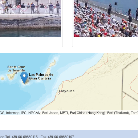
S, Intermap, iPC, NRCAN, Esri Japan, METI, Esri China (Hong Kong), Esri (Thailand), To
icano Tel. +39-06-69880115 - Fax +39-06-69880107