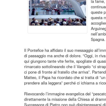
la fame, 
continua
queste p
questa m
accoglie
Arguineg
nell’amb
Spagna.
Il Pontefice ha affidato il suo messaggio all’i
di passaggio ma anche di dolore. “Oggi, in riva
qui giungono tante vite ferite, spogliate di quas
rimarcato sottolineando che il Vangelo “ci stra
ci pone di fronte al fratello che arriva”. Parten
Matteo, il Papa ha ricordato che si tratta di “
prendere alla leggera” perché ci ichiama a rico
Rievocando l’immagine evangelica del “pescator
direttamente la missione della Chiesa al dramm
Successore di Pietro non può disinteressarsi di