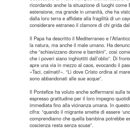
ricordando anche la situazione di luoghi come El
estensione, ma grande in umanità, che ha visto
dalla loro terra e affidate alla fragilità di un 
considerare estraneo il clamore di chi grida dal
Il Papa ha descritto il Mediterraneo e l’Atlanti
la natura, ma anche il male umano. Ha denunciat
che “schiavizzano donne e bambini”, così come 
che i poveri siano inghiottiti dall’oblio”. Di fron
apre una via in mezzo al caos, evocando il pa
«Taci, calmati!». “Lì dove Cristo ordina al mar
sono abbandonati alle sue acque”.
Il Pontefice ha voluto anche soffermarsi sulla 
espresso gratitudine per il loro impegno quotidia
immediata fino alla vicinanza umana. In questo
cifra: “quando il migrante smette di essere ‘uno
comprendiamo che quella bambina potrebbe essere
coscienza resta senza scuse”.