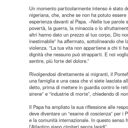
Un momento particolarmente intenso è stato dedi
nigeriana, che, anche se non ha potuto essere p
esperienza davanti al Papa. «Nelle tue parole 
povertà, la guerra, la minaccia o lo sfruttamen
altri hanno dato un prezzo al tuo corpo, Dio n
inestimabile” ha affermato, sottolineando che 
violenza. “La tua vita non appartiene a chi ti 
dignità che nessuno può strapparti. E noi vogli
sentire, più forte del dolore.”
Rivolgendosi direttamente ai migranti, il Pontef
una famiglia e una casa che vi siete lasciata al
detto, prima di mettere in guardia contro le reti c
sirene” e “industrie di morte”, chiedendo di n
Il Papa ha ampliato la sua riflessione alle respo
deve diventare un “esame di coscienza” per i Pa
e la comunità internazionale. In questo senso h
l’Atlantico siano cimiteri senza lapidi”.