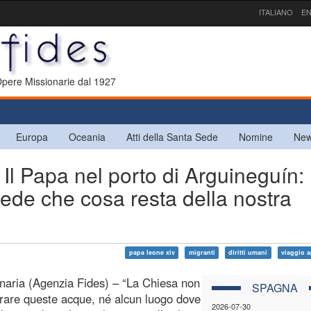
ITALIANO
EN
 Opere Missionarie dal 1927
Europa
Oceania
Atti della Santa Sede
Nomine
New
 Papa nel porto di Arguineguín:
hiede che cosa resta della nostra
papa leone xiv
migranti
diritti umani
viaggio a
aria (Agenzia Fides) – “La Chiesa non
SPAGNA
rare queste acque, né alcun luogo dove
2026-07-30