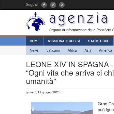
Seguici
Organo di informazione delle Pontificie
HOME
MISSIONARI UCCISI
STATISTICHE
News
Vaticano
Africa
Asia
America
LEONE XIV IN SPAGNA - Il
“Ogni vita che arriva ci c
umanità”
giovedì, 11 giugno 2026
Gran Can
può igno