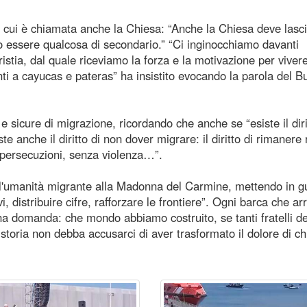
a cui è chiamata anche la Chiesa: “Anche la Chiesa deve lasci
uò essere qualcosa di secondario.” “Ci inginocchiamo davanti
ristia, dal quale riceviamo la forza e la motivazione per vivere
ti a cayucas e pateras” ha insistito evocando la parola del B
i e sicure di migrazione, ricordando che anche se “esiste il diri
te anche il diritto di non dover migrare: il diritto di rimanere 
persecuzioni, senza violenza…”.
o l'umanità migrante alla Madonna del Carmine, mettendo in g
vi, distribuire cifre, rafforzare le frontiere”. Ogni barca che ar
una domanda: che mondo abbiamo costruito, se tanti fratelli d
 storia non debba accusarci di aver trasformato il dolore di chi