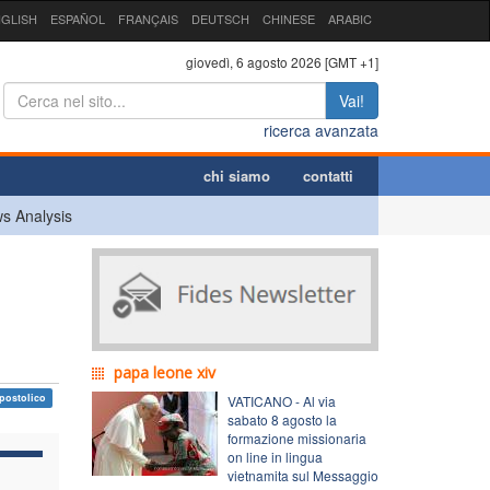
GLISH
ESPAÑOL
FRANÇAIS
DEUTSCH
CHINESE
ARABIC
giovedì, 6 agosto 2026 [GMT +1]
Vai!
ricerca avanzata
chi siamo
contatti
s Analysis
papa leone xiv
postolico
VATICANO - Al via
sabato 8 agosto la
formazione missionaria
on line in lingua
vietnamita sul Messaggio