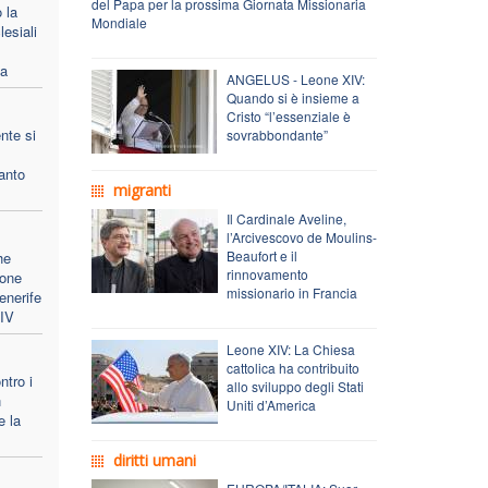
del Papa per la prossima Giornata Missionaria
 la
Mondiale
lesiali
pa
ANGELUS - Leone XIV:
Quando si è insieme a
Cristo “l’essenziale è
nte si
sovrabbondante”
anto
migranti
Il Cardinale Aveline,
l’Arcivescovo de Moulins-
Beaufort e il
he
rinnovamento
ione
missionario in Francia
enerife
XIV
Leone XIV: La Chiesa
cattolica ha contribuito
ntro i
allo sviluppo degli Stati
n
Uniti d’America
e la
diritti umani