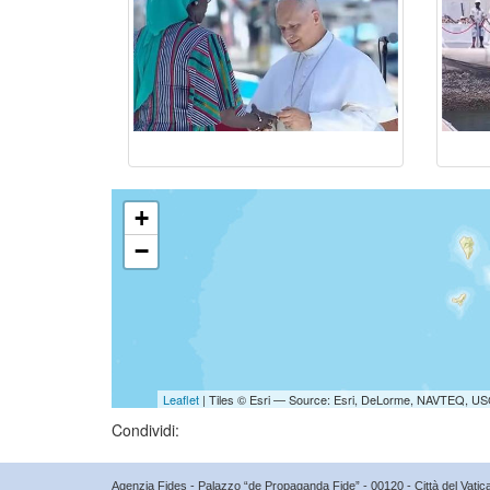
+
−
Leaflet
| Tiles © Esri — Source: Esri, DeLorme, NAVTEQ, USG
Condividi:
Agenzia Fides - Palazzo “de Propaganda Fide” - 00120 - Città del Vat