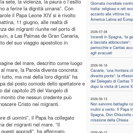
la sete, la violenza, la paura o l’esilio
Giornata mondiale contro
no a ferire la dignità umana”. Con
tratta: religiose e reti ecc
accanto alle vittime tra
arole il Papa Leone XIV si è rivolto
America Latina ed Euro
attina, 11 giugno, alle realtà di
nza dei migranti riunite nel porto di
2026-07-28
uín, a Las Palmas de Gran Canaria,
Incendi in Spagna, “la ge
ito del suo viaggio apostolico in
è lasciata abbracciare”:
parrocchie e Caritas acc
agli evacuati
mmagine del mare, descritto come luogo
2026-06-18
 al mare, la Parola diventa concreta:
Canarie, “una frontiera c
diventa ponte”: la rifless
i tutto, ma mai della loro dignità” ha
del Delegato di Caritas T
ppa dal posto comodo dello spettatore e
dopo la visita di Leone 
do dal capitolo 25 del Vangelo di
un monito che nessun credente può
2026-06-13
noscere Cristo nei migranti.
Non servono battaglie co
mulini a vento. Il Papa i
Spagna, Don Chisciotte 
e di uomini”, il Papa ha collegato
missione della Chiesa
a dei migranti nel mare. “Il
 questi approdi”, ha affermato,
2026-06-12