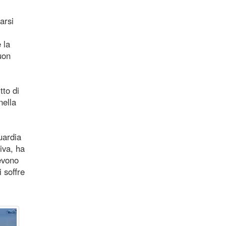
arsi
 la
uon
tto di
nella
uardia
riva, ha
evono
 soffre