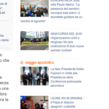
EUROPA/ITALIA: Suor
ore di
Inês Paulo Albino: “La
e”,
presenza dei bambini,
 Las
ovunque essi siano, ci
dovrebbe guidare ad un
cambio di sguardo”
ASIA/COREA DEL SUD -
che
Organizzazioni civili e
a resta
religiose: No alla
costruzione di due nuove
centrali nucleari
a:
ro che
viaggio apostolico
La Neo-Presidente Keiko
Fujimori in visita alla
a
Presidenza della
Conferenza episcopale
stenza
peruviana
a una
lora
LEONE XIV IN SPAGNA -
ra la
Il Papa ai Vescovi
spagnoli: custodite