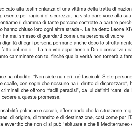
cato alla testimonianza di una vittima della tratta di nazion
resente per ragioni di sicurezza, ha visto dare voce alla sua
sentiamo il dramma di tante persone costrette a partire perch
to hanno chiuso loro ogni altra strada». Le ha detto Leone XI
on ha mai smesso di guardarti come una persona di valore
la dignità di ogni persona permane anche dopo lo sfruttamento
ha fatto del male… La tua vita appartiene a Dio e conserva un
amo camminare con te, finché quella verità non tornerà a fars
ice ha ribadito: “Non siete numeri, né fascicoli! Siete person
le spalle, con sogni che nessuno ha il diritto di disprezzare”, 
riminali che offrono “facili paradisi”, da lui definiti “canti del
on cedere a queste promesse.
nsabilità politiche e sociali, affermando che la situazione mig
esi di origine, di transito e di destinazione, così come per l
a avvertito che non ci si può “abituare a che il Mediterraneo 