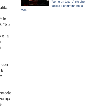
"come un tesoro" ciò che
facilita il cammino nella
alità
fede
é la
V. “Se
 e la
a
i
e con
ha
le
ratoria
’Europa
e