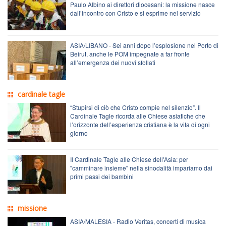
Paulo Albino ai direttori diocesani: la missione nasce
dall’incontro con Cristo e si esprime nel servizio
ASIA/LIBANO - Sei anni dopo l’esplosione nel Porto di
Beirut, anche le POM impegnate a far fronte
all’emergenza dei nuovi sfollati
cardinale tagle
“Stupirsi di ciò che Cristo compie nel silenzio”. Il
Cardinale Tagle ricorda alle Chiese asiatiche che
l’orizzonte dell’esperienza cristiana è la vita di ogni
giorno
Il Cardinale Tagle alle Chiese dell'Asia: per
"camminare insieme" nella sinodalità impariamo dai
primi passi dei bambini
missione
ASIA/MALESIA - Radio Veritas, concerti di musica