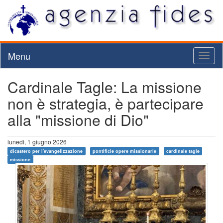
Menu
Toggl
naviga
Cardinale Tagle: La missione
non è strategia, è partecipare
alla "missione di Dio"
lunedì, 1 giugno 2026
dicastero per l'evangelizzazione
pontificie opere missionarie
cardinale tagle
missione