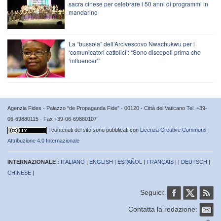
sacra cinese per celebrare i 50 anni di programmi in
mandarino
La “bussola” dell’Arcivescovo Nwachukwu per i
‘comunicatori cattolici’: “Sono discepoli prima che
‘influencer’”
Agenzia Fides - Palazzo “de Propaganda Fide” - 00120 - Città del Vaticano Tel. +39-
06-69880115 - Fax +39-06-69880107
I contenuti del sito sono pubblicati con
Licenza Creative Commons
Attribuzione 4.0 Internazionale
INTERNAZIONALE :
ITALIANO
|
ENGLISH
|
ESPAÑOL
|
FRANÇAIS
| |
DEUTSCH
|
CHINESE
|
Seguici:
Contatta la redazione: