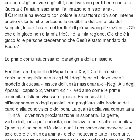
premurosi gli uni verso gli altri, che lavorano per il bene comune.
Questa è l’unità missionaria, l’animazione missionaria».
Il Cardinale ha evocato con dolore le situazioni di divisioni interne,
anche violente, che feriscono la credibilità dell’annuncio del
Vangelo, in particolare nei territori di prima evangelizzazione: «Ciò
che è in gioco non è la mia tribù, né la mia regione. Ciò che è in
gioco è: le persone crederanno che Gesù è stato mandato dal
Padre? »
Le prime comunità cristiane, paradigma della missione
Per illustrare l’appello di Papa Leone XIV, il Cardinale si è
richiamato esplicitamente agli Atti degli Apostoli, dove vede il
modello di questa «mistica dell’unità missionaria»: «Negli Atti degli
Apostoli, capitolo 2, versetti 42-47, vediamo come le prime
comunità cristiane vivessero questo. Erano assidui
all’insegnamento degli apostoli, alla preghiera, alla frazione del
pane e alla condivisione dei beni. La qualità della vita comunitaria
– l’unità – diventava proclamazione missionaria. La gente,
vedendoli, forse per curiosità, cominciava a unirsi alla comunità».
Queste prime comunità, delle quali Luca scrive che avevano «un
solo cuore e un’unica anima» e che mettevano tutto in comune,
possono costituire un orizzonte per la vita ecclesiale attuale: «Per