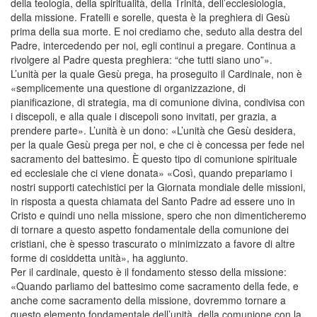
della teologia, della spiritualità, della Trinità, dell’ecclesiologia,
della missione. Fratelli e sorelle, questa è la preghiera di Gesù
prima della sua morte. E noi crediamo che, seduto alla destra del
Padre, intercedendo per noi, egli continui a pregare. Continua a
rivolgere al Padre questa preghiera: “che tutti siano uno”».
L’unità per la quale Gesù prega, ha proseguito il Cardinale, non è
«semplicemente una questione di organizzazione, di
pianificazione, di strategia, ma di comunione divina, condivisa con
i discepoli, e alla quale i discepoli sono invitati, per grazia, a
prendere parte». L’unità è un dono: «L’unità che Gesù desidera,
per la quale Gesù prega per noi, e che ci è concessa per fede nel
sacramento del battesimo. È questo tipo di comunione spirituale
ed ecclesiale che ci viene donata» «Così, quando prepariamo i
nostri supporti catechistici per la Giornata mondiale delle missioni,
in risposta a questa chiamata del Santo Padre ad essere uno in
Cristo e quindi uno nella missione, spero che non dimenticheremo
di tornare a questo aspetto fondamentale della comunione dei
cristiani, che è spesso trascurato o minimizzato a favore di altre
forme di cosiddetta unità», ha aggiunto.
Per il cardinale, questo è il fondamento stesso della missione:
«Quando parliamo del battesimo come sacramento della fede, e
anche come sacramento della missione, dovremmo tornare a
questo elemento fondamentale dell’unità, della comunione con la