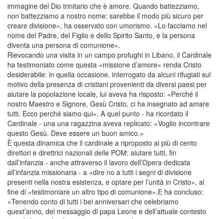
immagine del Dio trinitario che è amore. Quando battezziamo,
non battezziamo a nostro nome: sarebbe il modo più sicuro per
creare divisione», ha osservato con umorismo. «Lo facciamo nel
nome del Padre, del Figlio e dello Spirito Santo, e la persona
diventa una persona di comunione».
Rievocando una visita in un campo profughi in Libano, il Cardinale
ha testimoniato come questa «missione d’amore» renda Cristo
desiderabile: in quella occasione, interrogato da alcuni rifugiati sul
motivo della presenza di cristiani provenienti da diversi paesi per
aiutare la popolazione locale, lui aveva ha risposto: «Perché il
nostro Maestro e Signore, Gesù Cristo, ci ha insegnato ad amare
tutti. Ecco perché siamo qui». A quel punto - ha ricordato il
Cardinale - una una ragazzina aveva replicato: «Voglio incontrare
questo Gesù. Deve essere un buon amico.»
È questa dinamica che il cardinale a riproposto ai più di cento
direttori e direttrici nazionali delle POM: aiutare tutti, fin
dall’infanzia - anche attraverso il lavoro dell’Opera dedicata
all’infanzia missionaria - a «dire no a tutti i segni di divisione
presenti nella nostra esistenza, e optare per l’unità in Cristo», al
fine di «testimoniare un altro tipo di comunione».E ha concluso:
«Tenendo conto di tutti i bei anniversari che celebriamo
quest’anno, del messaggio di papa Leone e dell’attuale contesto