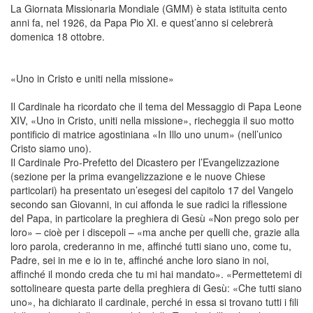
La Giornata Missionaria Mondiale (GMM) è stata istituita cento
anni fa, nel 1926, da Papa Pio XI. e quest’anno si celebrerà
domenica 18 ottobre.
«Uno in Cristo e uniti nella missione»
Il Cardinale ha ricordato che il tema del Messaggio di Papa Leone
XIV, «Uno in Cristo, uniti nella missione», riecheggia il suo motto
pontificio di matrice agostiniana «In Illo uno unum» (nell’unico
Cristo siamo uno).
Il Cardinale Pro-Prefetto del Dicastero per l’Evangelizzazione
(sezione per la prima evangelizzazione e le nuove Chiese
particolari) ha presentato un’esegesi del capitolo 17 del Vangelo
secondo san Giovanni, in cui affonda le sue radici la riflessione
del Papa, in particolare la preghiera di Gesù «Non prego solo per
loro» – cioè per i discepoli – «ma anche per quelli che, grazie alla
loro parola, crederanno in me, affinché tutti siano uno, come tu,
Padre, sei in me e io in te, affinché anche loro siano in noi,
affinché il mondo creda che tu mi hai mandato». «Permettetemi di
sottolineare questa parte della preghiera di Gesù: «Che tutti siano
uno», ha dichiarato il cardinale, perché in essa si trovano tutti i fili