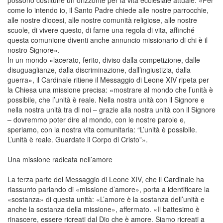
come lo intendo io, il Santo Padre chiede alle nostre parrocchie,
alle nostre diocesi, alle nostre comunità religiose, alle nostre
scuole, di vivere questo, di farne una regola di vita, affinché
questa comunione diventi anche annuncio missionario di chi è il
nostro Signore».
In un mondo «lacerato, ferito, diviso dalla competizione, dalle
disuguaglianze, dalla discriminazione, dall’ingiustizia, dalla
guerra», il Cardinale ritiene il Messaggio di Leone XIV ripeta per
la Chiesa una missione precisa: «mostrare al mondo che l’unità è
possibile, che l’unità è reale. Nella nostra unità con il Signore e
nella nostra unità tra di noi – grazie alla nostra unità con il Signore
– dovremmo poter dire al mondo, con le nostre parole e,
speriamo, con la nostra vita comunitaria: “L’unità è possibile.
L’unità è reale. Guardate il Corpo di Cristo”».
Una missione radicata nell’amore
La terza parte del Messaggio di Leone XIV, che il Cardinale ha
riassunto parlando di «missione d’amore», porta a identificare la
«sostanza» di questa unità: «L’amore è la sostanza dell’unità e
anche la sostanza della missione», affermato. «Il battesimo è
rinascere, essere ricreati dal Dio che è amore. Siamo ricreati a