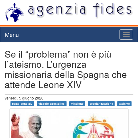
Menu
Toggl
naviga
Se il “problema” non è più
l’ateismo. L’urgenza
missionaria della Spagna che
attende Leone XIV
venerdì, 5 giugno 2026
papa leone xiv
viaggio apostolico
missione
secolarizzazione
ateismo