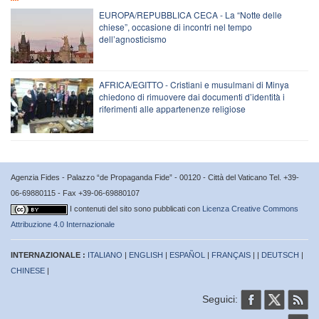
EUROPA/REPUBBLICA CECA - La “Notte delle
chiese”, occasione di incontri nel tempo
dell’agnosticismo
AFRICA/EGITTO - Cristiani e musulmani di Minya
chiedono di rimuovere dai documenti d’identità i
riferimenti alle appartenenze religiose
Agenzia Fides - Palazzo “de Propaganda Fide” - 00120 - Città del Vaticano Tel. +39-
06-69880115 - Fax +39-06-69880107
I contenuti del sito sono pubblicati con
Licenza Creative Commons
Attribuzione 4.0 Internazionale
INTERNAZIONALE :
ITALIANO
|
ENGLISH
|
ESPAÑOL
|
FRANÇAIS
| |
DEUTSCH
|
CHINESE
|
Seguici: