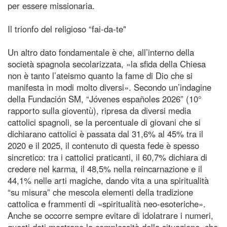
per essere missionaria.
Il trionfo del religioso “fai-da-te"
Un altro dato fondamentale è che, all’interno della
società spagnola secolarizzata, «la sfida della Chiesa
non è tanto l’ateismo quanto la fame di Dio che si
manifesta in modi molto diversi». Secondo un’indagine
della Fundación SM, “Jóvenes españoles 2026” (10°
rapporto sulla gioventù), ripresa da diversi media
cattolici spagnoli, se la percentuale di giovani che si
dichiarano cattolici è passata dal 31,6% al 45% tra il
2020 e il 2025, il contenuto di questa fede è spesso
sincretico: tra i cattolici praticanti, il 60,7% dichiara di
credere nel karma, il 48,5% nella reincarnazione e il
44,1% nelle arti magiche, dando vita a una spiritualità
“su misura” che mescola elementi della tradizione
cattolica e frammenti di «spiritualità neo-esoteriche».
Anche se occorre sempre evitare di idolatrare i numeri,
questi dati mostrano la complessità della situazione, che