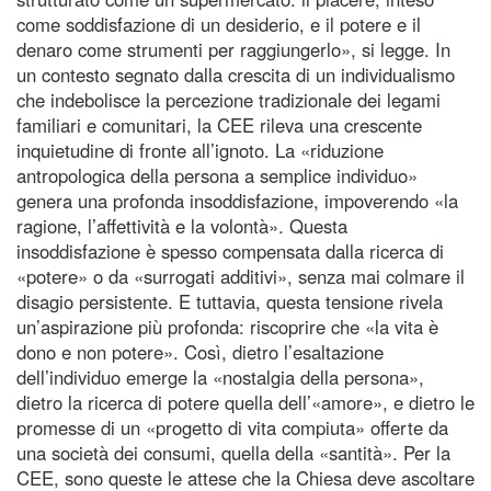
come soddisfazione di un desiderio, e il potere e il
denaro come strumenti per raggiungerlo», si legge. In
un contesto segnato dalla crescita di un individualismo
che indebolisce la percezione tradizionale dei legami
familiari e comunitari, la CEE rileva una crescente
inquietudine di fronte all’ignoto. La «riduzione
antropologica della persona a semplice individuo»
genera una profonda insoddisfazione, impoverendo «la
ragione, l’affettività e la volontà». Questa
insoddisfazione è spesso compensata dalla ricerca di
«potere» o da «surrogati additivi», senza mai colmare il
disagio persistente. E tuttavia, questa tensione rivela
un’aspirazione più profonda: riscoprire che «la vita è
dono e non potere». Così, dietro l’esaltazione
dell’individuo emerge la «nostalgia della persona»,
dietro la ricerca di potere quella dell’«amore», e dietro le
promesse di un «progetto di vita compiuta» offerte da
una società dei consumi, quella della «santità». Per la
CEE, sono queste le attese che la Chiesa deve ascoltare