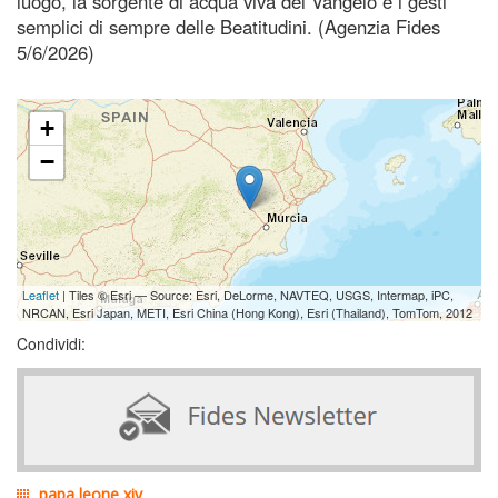
luogo, la sorgente di acqua viva del Vangelo e i gesti
semplici di sempre delle Beatitudini. (Agenzia Fides
5/6/2026)
+
−
Leaflet
| Tiles © Esri — Source: Esri, DeLorme, NAVTEQ, USGS, Intermap, iPC,
NRCAN, Esri Japan, METI, Esri China (Hong Kong), Esri (Thailand), TomTom, 2012
Condividi:
papa leone xiv