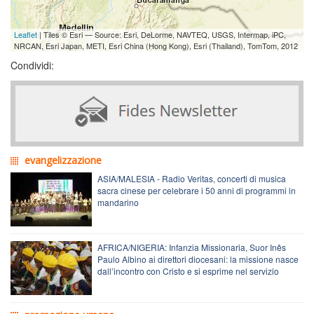
Leaflet
| Tiles © Esri — Source: Esri, DeLorme, NAVTEQ, USGS, Intermap, iPC,
NRCAN, Esri Japan, METI, Esri China (Hong Kong), Esri (Thailand), TomTom, 2012
Condividi:
evangelizzazione
ASIA/MALESIA - Radio Veritas, concerti di musica
sacra cinese per celebrare i 50 anni di programmi in
mandarino
AFRICA/NIGERIA: Infanzia Missionaria, Suor Inês
Paulo Albino ai direttori diocesani: la missione nasce
dall’incontro con Cristo e si esprime nel servizio