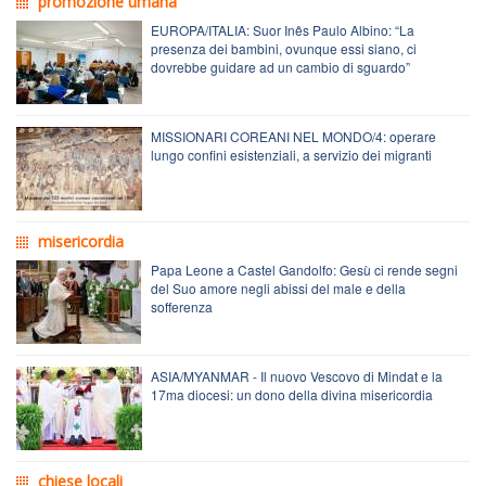
promozione umana
EUROPA/ITALIA: Suor Inês Paulo Albino: “La
presenza dei bambini, ovunque essi siano, ci
dovrebbe guidare ad un cambio di sguardo”
MISSIONARI COREANI NEL MONDO/4: operare
lungo confini esistenziali, a servizio dei migranti
misericordia
Papa Leone a Castel Gandolfo: Gesù ci rende segni
del Suo amore negli abissi del male e della
sofferenza
ASIA/MYANMAR - Il nuovo Vescovo di Mindat e la
17ma diocesi: un dono della divina misericordia
chiese locali