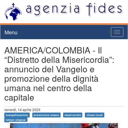
Menu
Toggl
naviga
AMERICA/COLOMBIA - Il
“Distretto della Misericordia”:
annuncio del Vangelo e
promozione della dignità
umana nel centro della
capitale
venerdì, 14 aprile 2023
evangelizzazione
promozione umana
misericordia
chiese locali
istituti religiosi