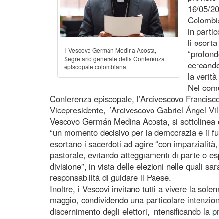
16/05/20
Colombia
in parti
li esort
Il Vescovo Germán Medina Acosta,
“profond
Segretario generale della Conferenza
cercando
episcopale colombiana
la verità
Nel comu
Conferenza episcopale, l’Arcivescovo Francisc
Vicepresidente, l’Arcivescovo Gabriel Ángel Vill
Vescovo Germán Medina Acosta, si sottolinea c
“un momento decisivo per la democrazia e il fut
esortano i sacerdoti ad agire “con imparzialità
pastorale, evitando atteggiamenti di parte o e
divisione”, in vista delle elezioni nelle quali s
responsabilità di guidare il Paese.
Inoltre, i Vescovi invitano tutti a vivere la sole
maggio, condividendo una particolare intenzione 
discernimento degli elettori, intensificando la 