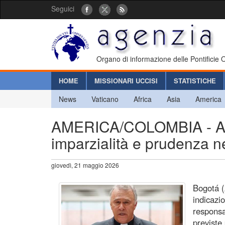
Seguici
Organo di informazione delle Pontificie
HOME
MISSIONARI UCCISI
STATISTICHE
News
Vaticano
Africa
Asia
America
AMERICA/COLOMBIA - Appe
imparzialità e prudenza n
giovedì, 21 maggio 2026
Bogotá (
indicazi
responsab
previste