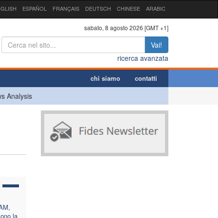
GLISH
ESPAÑOL
FRANÇAIS
DEUTSCH
CHINESE
ARABIC
sabato, 8 agosto 2026 [GMT +1]
Vai!
ricerca avanzata
chi siamo
contatti
s Analysis
LAM,
ono la