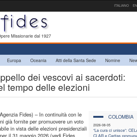
ITALIANO
EN
 Opere Missionarie dal 1927
Europa
Oceania
Atti della Santa Sede
Nomine
New
llo dei vescovi ai sacerdoti:
el tempo delle elezioni
Agenzia Fides) – In continuità con le
COLOMBIA
oni già fornite per promuovere un voto
2026-08-05
ile in vista delle elezioni presidenziali
“La cura ci unisce”: CE
 per il 31 maggio 2026 (vedi Fides
CLAR e Caritas promuov