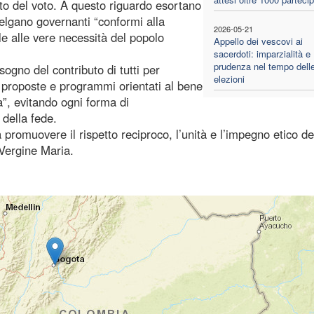
ento del voto. A questo riguardo esortano
celgano governanti “conformi alla
2026-05-21
lle alle vere necessità del popolo
Appello dei vescovi ai
sacerdoti: imparzialità e
prudenza nel tempo dell
sogno del contributo di tutti per
elezioni
u proposte e programmi orientati al bene
a”, evitando ogni forma di
 della fede.
romuovere il rispetto reciproco, l’unità e l’impegno etico de
a Vergine Maria.