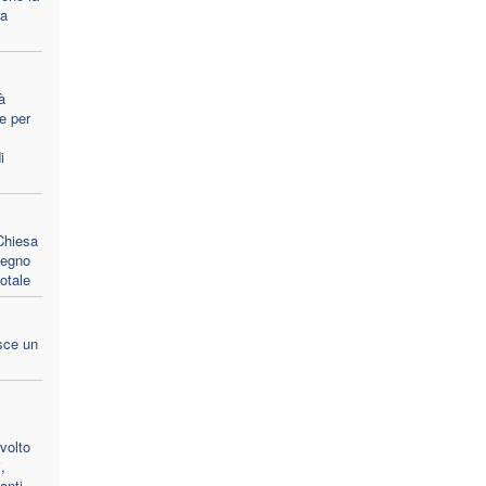
ra
à
e per
i
 Chiesa
pegno
otale
sce un
volto
,
anti