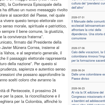
cultura del “prendersi cu
26), la Conferenza Episcopale della
dell’altro”
 ha diffuso un nuovo messaggio rivolto
colare ai sacerdoti del Paese, nel quale
2026-07-31
a a vivere questo tempo elettorale con
Il Manuale delle comunit
o senso morale, spirituale e patriottico,
ecclesiali latinoamerican
affrontare la crisi delle
 sempre il bene comune, la giustizia,
dipendenze. Una storia d
 e la convivenza fraterna”.
comunione
nicato, firmato dal Presidente della
o Javier Múnera Correa, insieme al
2026-07-06
Calo delle vocazioni, la
a Vahos, e al segretario generale, il
colombiana rinnova l’im
he il passaggio elettorale rappresenta
per la formazione sacerd
uro della nazione”. Per questo si
, prudenza, sapienza e autentico senso
2026-06-24
spressioni che possano approfondire la
Dalle urne colombiane e
Paese diviso
aranno scelti coloro che avranno la
2026-06-23
nnità di Pentecoste, il prossimo 24
Al via la IX edizione del
per la pace, la riconciliazione e il
Congresso missionario ri
preghiera per la Colombia, affinché lo
a bambini ed adolescenti
attesi oltre 1000 partecip