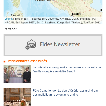
Leaflet
| Tiles © Esri — Source: Esri, DeLorme, NAVTEQ, USGS, Intermap, iPC,
NRCAN, Esri Japan, METI, Esri China (Hong Kong), Esri (Thailand), TomTom, 2012
Partager:
missionnaires assassinés
Le bréviaire ensanglanté et les autres « souvenirs de
famille » du père Amédée Benoît
Père Camerlengo : Le don d’Osório, assassiné par
des malfaiteurs, devient une graine