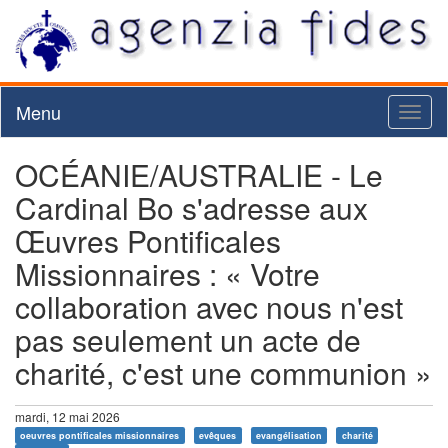
Menu
Toggl
naviga
OCÉANIE/AUSTRALIE - Le
Cardinal Bo s'adresse aux
Œuvres Pontificales
Missionnaires : « Votre
collaboration avec nous n'est
pas seulement un acte de
charité, c'est une communion »
mardi, 12 mai 2026
oeuvres pontificales missionnaires
evêques
evangélisation
charité