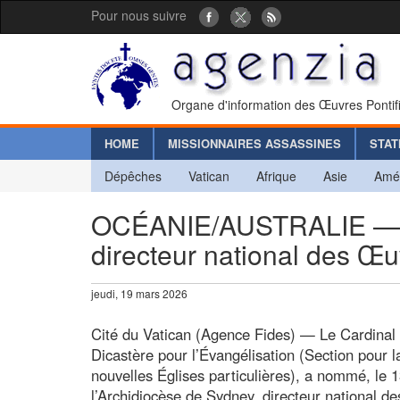
Pour nous suivre
Organe d'information des Œuvres Pontif
HOME
MISSIONNAIRES ASSASSINES
STAT
Dépêches
Vatican
Afrique
Asie
Amé
OCÉANIE/AUSTRALIE — 
directeur national des Œu
jeudi, 19 mars 2026
Cité du Vatican (Agence Fides) — Le Cardinal 
Dicastère pour l’Évangélisation (Section pour l
nouvelles Églises particulières), a nommé, le 
l’Archidiocèse de Sydney, directeur national d