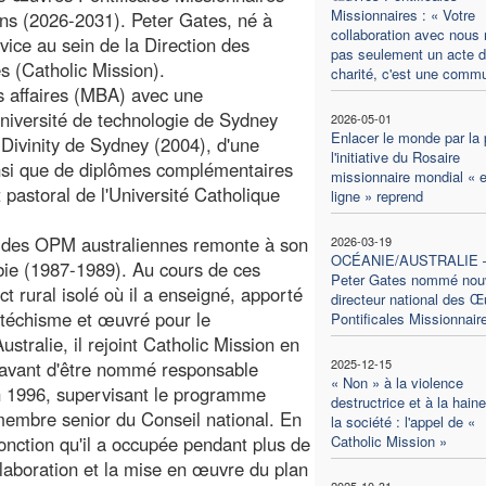
Missionnaires : « Votre
ns (2026-2031). Peter Gates, né à
collaboration avec nous 
ice au sein de la Direction des
pas seulement un acte 
s (Catholic Mission).
charité, c'est une comm
es affaires (MBA) avec une
Université de technologie de Sydney
2026-05-01
Enlacer le monde par la p
 Divinity de Sydney (2004), d'une
l'initiative du Rosaire
ainsi que de diplômes complémentaires
missionnaire mondial « 
pastoral de l'Université Catholique
ligne » reprend
r des OPM australiennes remonte à son
2026-03-19
OCÉANIE/AUSTRALIE
bie (1987-1989). Au cours de ces
Peter Gates nommé nou
ct rural isolé où il a enseigné, apporté
directeur national des Œ
atéchisme et œuvré pour le
Pontificales Missionnair
ralie, il rejoint Catholic Mission en
2025-12-15
 avant d'être nommé responsable
« Non » à la violence
 en 1996, supervisant le programme
destructrice et à la hain
membre senior du Conseil national. En
la société : l'appel de «
fonction qu'il a occupée pendant plus de
Catholic Mission »
'élaboration et la mise en œuvre du plan
2025-10-31