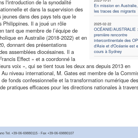
 l'introduction de la synodalité
En mission en Australie,
tionnelle et dans la supervision des
les traces des migrants
 jeunes dans des pays tels que le
Philippines. Il a joué un rôle
2025-02-22
OCÉANIE/AUSTRALIE :
e, en tant que membre de l’équipe de
première rencontre
atholique en Australie (2018-2022) et en
intercontinentale des O
020, donnant des présentations
d'Asie et d'Océanie est 
s des assemblées diocésaines. Il a
cours à Sydney
 Francis Effect » et a coordonné la
eurs voix », qui se tient tous les deux ans depuis 2013 en
ia. Au niveau international, M. Gates est membre de la Commi
te de fonds confessionnelle et la transformation numérique d
 de pratiques efficaces pour les directions nationales à travers
icano Tel. +39-06-69880115 - Fax +39-06-69880107