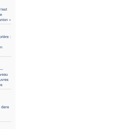
n'est
de
union »
rière :
en
 —
veau
uvres
es
e dans