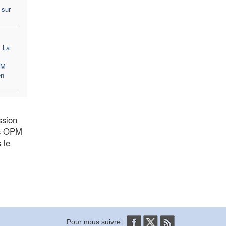
 sur
 La
PM
en
ssion
es OPM
 le
Pour nous suivre :