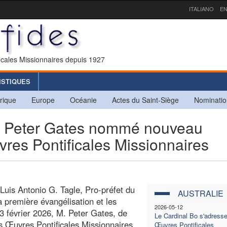
ITALIANO
EN
icales Missionnaires depuis 1927
ISTIQUES
rique
Europe
Océanie
Actes du Saint-Siège
Nominatio
Peter Gates nommé nouveau
vres Pontificales Missionnaires
Luis Antonio G. Tagle, Pro-préfet du
AUSTRALIE
a première évangélisation et les
2026-05-12
13 février 2026, M. Peter Gates, de
Le Cardinal Bo s'adress
es Œuvres Pontificales Missionnaires
Œuvres Pontificales