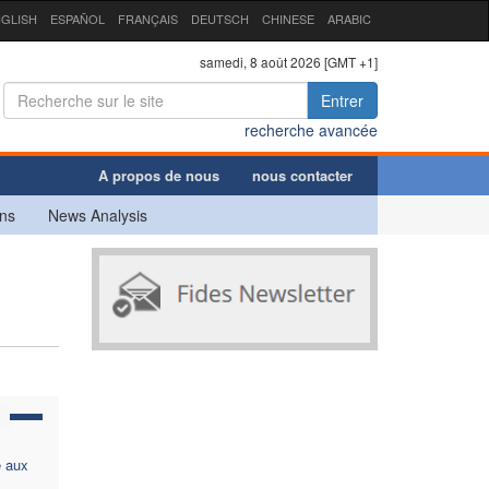
GLISH
ESPAÑOL
FRANÇAIS
DEUTSCH
CHINESE
ARABIC
samedi, 8 août 2026 [GMT +1]
Entrer
recherche avancée
A propos de nous
nous contacter
ns
News Analysis
e aux