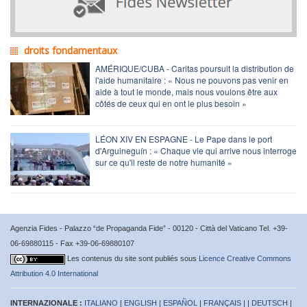
droits fondamentaux
AMÉRIQUE/CUBA - Caritas poursuit la distribution de
l'aide humanitaire : « Nous ne pouvons pas venir en
aide à tout le monde, mais nous voulons être aux
côtés de ceux qui en ont le plus besoin »
LÉON XIV EN ESPAGNE - Le Pape dans le port
d'Arguineguín : « Chaque vie qui arrive nous interroge
sur ce qu'il reste de notre humanité »
Agenzia Fides - Palazzo “de Propaganda Fide” - 00120 - Città del Vaticano Tel. +39-
06-69880115 - Fax +39-06-69880107
Les contenus du site sont publiés sous
Licence Creative Commons
Attribution 4.0 International
INTERNAZIONALE :
ITALIANO
|
ENGLISH
|
ESPAÑOL
|
FRANÇAIS
| |
DEUTSCH
|