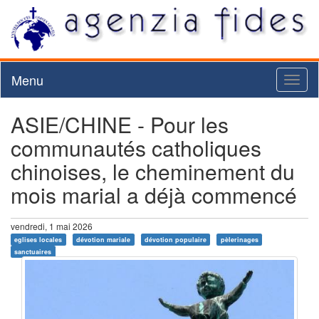
Menu
Toggl
naviga
ASIE/CHINE - Pour les
communautés catholiques
chinoises, le cheminement du
mois marial a déjà commencé
vendredi, 1 mai 2026
eglises locales
dévotion mariale
dévotion populaire
pèlerinages
sanctuaires