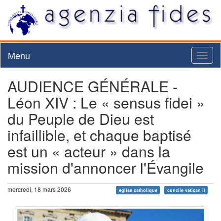
Menu
Toggl
naviga
AUDIENCE GÉNÉRALE -
Léon XIV : Le « sensus fidei »
du Peuple de Dieu est
infaillible, et chaque baptisé
est un « acteur » dans la
mission d'annoncer l'Évangile
mercredi, 18 mars 2026
eglise catholique
concile vatican ii