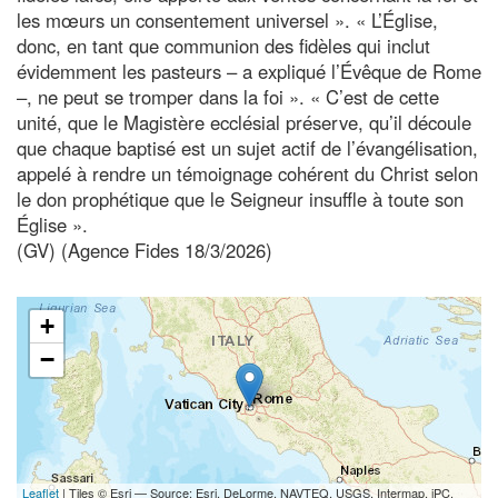
les mœurs un consentement universel ». « L’Église,
donc, en tant que communion des fidèles qui inclut
évidemment les pasteurs – a expliqué l’Évêque de Rome
–, ne peut se tromper dans la foi ». « C’est de cette
unité, que le Magistère ecclésial préserve, qu’il découle
que chaque baptisé est un sujet actif de l’évangélisation,
appelé à rendre un témoignage cohérent du Christ selon
le don prophétique que le Seigneur insuffle à toute son
Église ».
(GV) (Agence Fides 18/3/2026)
+
−
Leaflet
| Tiles © Esri — Source: Esri, DeLorme, NAVTEQ, USGS, Intermap, iPC,