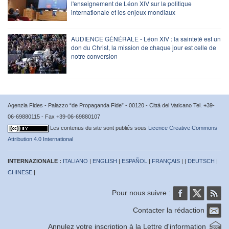
l'enseignement de Léon XIV sur la politique
internationale et les enjeux mondiaux
AUDIENCE GÉNÉRALE - Léon XIV : la sainteté est un
don du Christ, la mission de chaque jour est celle de
notre conversion
Agenzia Fides - Palazzo “de Propaganda Fide” - 00120 - Città del Vaticano Tel. +39-
06-69880115 - Fax +39-06-69880107
Les contenus du site sont publiés sous
Licence Creative Commons
Attribution 4.0 International
INTERNAZIONALE :
ITALIANO
|
ENGLISH
|
ESPAÑOL
|
FRANÇAIS
| |
DEUTSCH
|
CHINESE
|
Pour nous suivre :
Contacter la rédaction
Annulez votre inscription à la Lettre d'information