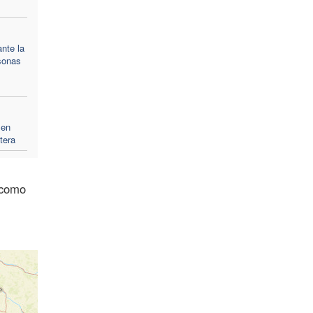
ante la
sonas
 en
tera
 como