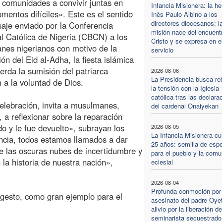
 comunidades a convivir juntas en
Infancia Misionera: la h
mentos difíciles». Este es el sentido
Inês Paulo Albino a los
directores diocesanos: l
aje enviado por la Conferencia
misión nace del encuent
l Católica de Nigeria (CBCN) a los
Cristo y se expresa en e
es nigerianos con motivo de la
servicio
ión del Eid al-Adha, la fiesta islámica
erda la sumisión del patriarca
2026-08-06
La Presidencia busca re
a la voluntad de Dios.
la tensión con la Iglesia
católica tras las declara
elebración, invita a musulmanes,
del cardenal Onaiyekan
, a reflexionar sobre la reparación
o y le fue devuelto», subrayan los
2026-08-05
La Infancia Misionera c
ncia, todos estamos llamados a dar
25 años: semilla de esp
de las oscuras nubes de incertidumbre y
para el pueblo y la comu
 la historia de nuestra nación»,
eclesial
2026-08-04
Profunda conmoción por 
 gesto, como gran ejemplo para el
asesinato del padre Oyet
alivio por la liberación de
seminarista secuestrado