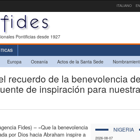
ITALIANO
EN
ionales Pontificias desde 1927
STICAS
Europa
Oceanía
Actos de la Santa Sede
Nombramient
l recuerdo de la benevolencia d
uente de inspiración para nuestr
gencia Fides) – «Que la benevolencia
NIGERIA
da por Dios hacia Abraham inspire a
2026-08-07