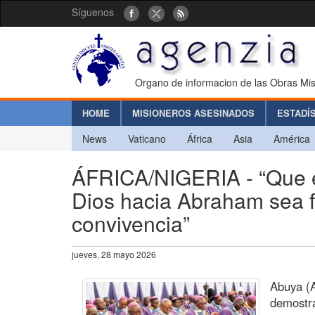
Síguenos
Organo de informacion de las Obras Mis
HOME
MISIONEROS ASESINADOS
ESTADÍ
News
Vaticano
África
Asia
América
ÁFRICA/NIGERIA - “Que e
Dios hacia Abraham sea f
convivencia”
jueves, 28 mayo 2026
Abuya (A
demostra