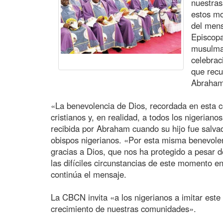
nuestras
estos mo
del mens
Episcopa
musulman
celebrac
que recu
Abraham 
«La benevolencia de Dios, recordada en esta c
cristianos y, en realidad, a todos los nigerianos
recibida por Abraham cuando su hijo fue salvad
obispos nigerianos. «Por esta misma benevole
gracias a Dios, que nos ha protegido a pesar 
las difíciles circunstancias de este momento en
continúa el mensaje.
La CBCN invita «a los nigerianos a imitar este
crecimiento de nuestras comunidades».