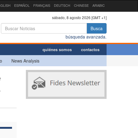
GLISH
ESPAÑOL
FRANÇAIS
DEUTSCH
CHINESE
ARABIC
sábado, 8 agosto 2026 [GMT +1]
Busca
búsqueda avanzada.
quiénes somos
contactos
o
News Analysis
e
a