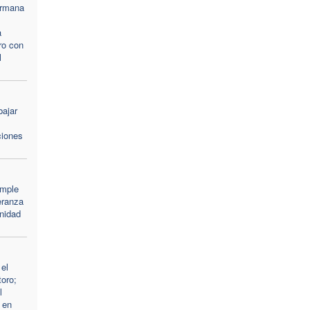
ermana
a
ro con
l
bajar
ciones
umple
eranza
nidad
el
oro;
l
 en