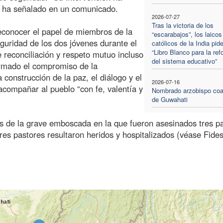
”, ha señalado en un comunicado.
2026-07-27
Tras la victoria de los
econocer el papel de miembros de la
“escarabajos”, los laicos
guridad de los dos jóvenes durante el
católicos de la India pid
“Libro Blanco para la re
e reconciliación y respeto mutuo incluso
del sistema educativo”
firmado el compromiso de la
construcción de la paz, el diálogo y el
2026-07-16
acompañar al pueblo “con fe, valentía y
Nombrado arzobispo coa
de Guwahati
s de la grave emboscada en la que fueron asesinados tres p
tres pastores resultaron heridos y hospitalizados (véase Fide