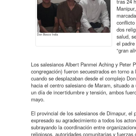
tras 24 
Manipur,
marcada 
conflict
dos reli
Don Bosco India
salud, s
el padre
“gran ali
Los salesianos Albert Panmei Aching y Peter Po
congregación) fueron secuestrados en torno a 
cuando se desplazaban desde el complejo Don 
hacia el centro salesiano de Maram, situado a
un día de incertidumbre y tensión, ambos fuero
mayo.
El provincial de los salesianos de Dimapur, e
expresado su agradecimiento a todos los actore
subrayando la coordinación entre organizaciones
religiosos, autoridades comunitarias y fuerzas