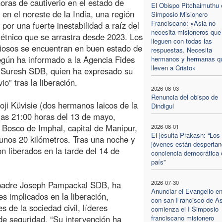
horas de cautiverio en el estado de
El Obispo Pitchaimuthu e
 en el noreste de la India, una región
Simposio Misionero
Franciscano: «Asia no
por una fuerte inestabilidad a raíz del
necesita misioneros que
o étnico que se arrastra desde 2023. Los
lleguen con todas las
giosos se encuentran en buen estado de
respuestas. Necesita
egún ha informado a la Agencia Fides
hermanos y hermanas q
lleven a Cristo»
 Suresh SDB, quien ha expresado su
vio” tras la liberación.
2026-08-03
Renuncia del obispo de
ji Küvisie (dos hermanos laicos de la
Dindigul
las 21:00 horas del 13 de mayo,
Bosco de Imphal, capital de Manipur,
2026-08-01
El jesuita Prakash: “Los
 unos 20 kilómetros. Tras una noche y
jóvenes están despertan
n liberados en la tarde del 14 de
conciencia democrática 
país”
2026-07-30
l padre Joseph Pampackal SDB, ha
Anunciar el Evangelio e
s implicados en la liberación,
con san Francisco de As
 de la sociedad civil, líderes
comienza el I Simposio
 de seguridad. “Su intervención ha
franciscano misionero