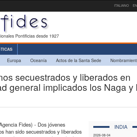
ITALIANO
EN
ionales Pontificias desde 1927
STICAS
Europa
Oceanía
Actos de la Santa Sede
Nombramient
nos secuestrados y liberados en
dad general implicados los Naga y 
Agencia Fides) - Dos jóvenes
INDIA
os han sido secuestrados y liberados
2026-08-04