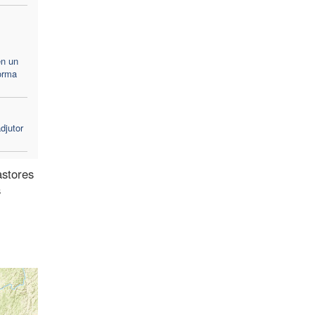
en un
forma
djutor
astores
s