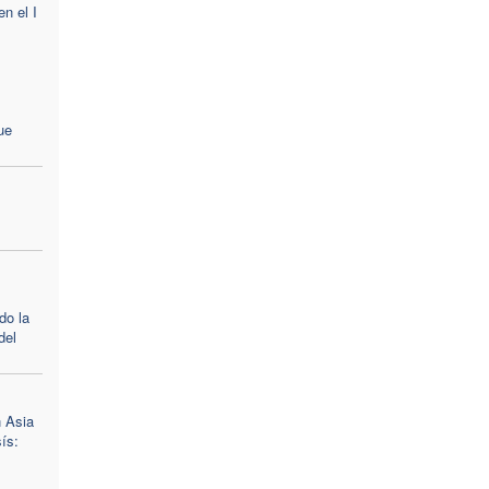
n el I
ue
do la
del
n Asia
ís: