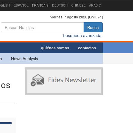
GLISH
ESPAÑOL
FRANÇAIS
DEUTSCH
CHINESE
ARABIC
viernes, 7 agosto 2026 [GMT +1]
Busca
búsqueda avanzada.
quiénes somos
contactos
o
News Analysis
los