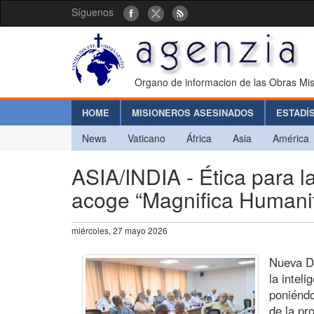
Síguenos
Organo de informacion de las Obras Mis
HOME
MISIONEROS ASESINADOS
ESTADÍ
News
Vaticano
África
Asia
América
ASIA/INDIA - Ética para la I
acoge “Magnifica Humanit
miércoles, 27 mayo 2026
Nueva De
la inteli
poniéndo
de la pr