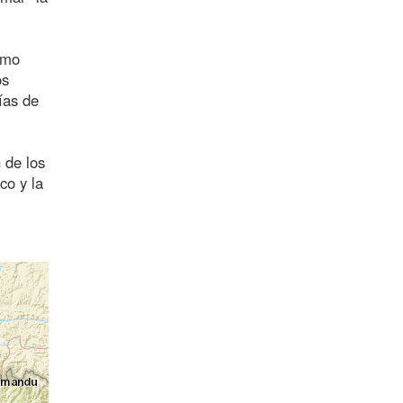
omo
os
ías de
 de los
co y la