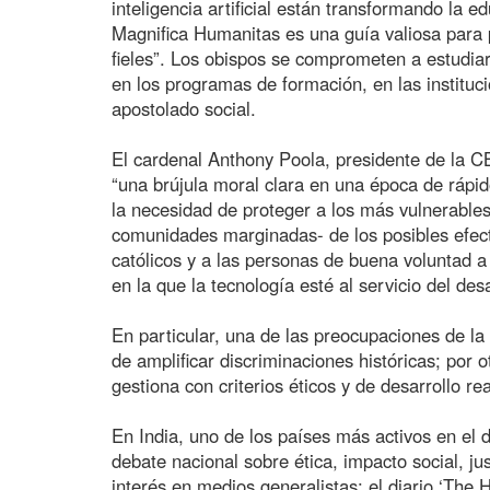
inteligencia artificial están transformando la ed
Magnifica Humanitas es una guía valiosa para p
fieles”. Los obispos se comprometen a estudiar 
en los programas de formación, en las instituci
apostolado social.
El cardenal Anthony Poola, presidente de la C
“una brújula moral clara en una época de rápi
la necesidad de proteger a los más vulnerable
comunidades marginadas- de los posibles efect
católicos y a las personas de buena voluntad a 
en la que la tecnología esté al servicio del de
En particular, una de las preocupaciones de la I
de amplificar discriminaciones históricas; por o
gestiona con criterios éticos y de desarrollo rea
En India, uno de los países más activos en el d
debate nacional sobre ética, impacto social, ju
interés en medios generalistas: el diario ‘The