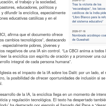
ucación, el trabajo y la sociedad,
Tras la victoria de los
astores, educadores, políticos y
“escarabajos”, los laicos
y difundir la encíclica, especialmente
católicos de la India pid
“Libro Blanco para la re
ones educativas católicas y en el
del sistema educativo”
2026-07-16
BCI, afirma que el documento ofrece
Nombrado arzobispo coa
dos cambios tecnológicos”, destacando
de Guwahati
s -especialmente pobres, jóvenes y
os negativos de una IA sin control. “La CBCI anima a todos 
leer la encíclica con espíritu de oración y a promover una cu
sarrollo integral de cada persona humana”.
glesia es el impacto de la IA sobre los Dalit: por un lado, el 
tro, la posibilidad de ofrecer oportunidades de inclusión si se
l.
esarrollo de la IA, la encíclica llega en un momento de inten
sticia y regulación tecnológica. El texto ha despertado tambié
 Hindu’ ha destacado por ejemplo el llamado del Papa a “desa