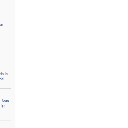
ue
do la
del
n Asia
ís: