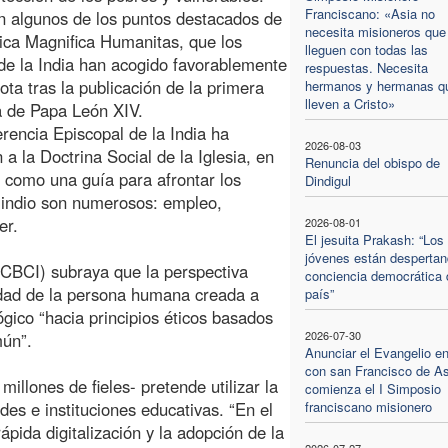
Franciscano: «Asia no
n algunos de los puntos destacados de
necesita misioneros que
lica Magnifica Humanitas, que los
lleguen con todas las
de la India han acogido favorablemente
respuestas. Necesita
ota tras la publicación de la primera
hermanos y hermanas q
lleven a Cristo»
a de Papa León XIV.
rencia Episcopal de la India ha
2026-08-03
 a la Doctrina Social de la Iglesia, en
Renuncia del obispo de
como una guía para afrontar los
Dindigul
o indio son numerosos: empleo,
er.
2026-08-01
El jesuita Prakash: “Los
jóvenes están despertan
(CBCI) subraya que la perspectiva
conciencia democrática 
lidad de la persona humana creada a
país”
ógico “hacia principios éticos basados
2026-07-30
mún”.
Anunciar el Evangelio e
con san Francisco de As
illones de fieles- pretende utilizar la
comienza el I Simposio
des e instituciones educativas. “En el
franciscano misionero
ápida digitalización y la adopción de la
2026-07-27