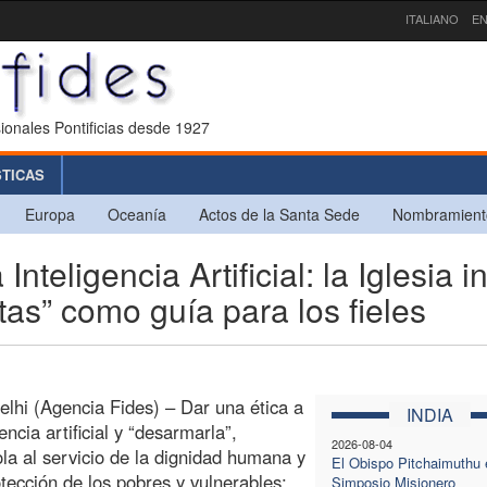
ITALIANO
EN
ionales Pontificias desde 1927
STICAS
Europa
Oceanía
Actos de la Santa Sede
Nombramient
nteligencia Artificial: la Iglesia i
as” como guía para los fieles
lhi (Agencia Fides) – Dar una ética a
INDIA
gencia artificial y “desarmarla”,
2026-08-04
la al servicio de la dignidad humana y
El Obispo Pitchaimuthu e
otección de los pobres y vulnerables:
Simposio Misionero