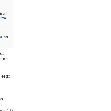
en un
forma
djutor
los
ltura
riesgo
so
n
rmar” la