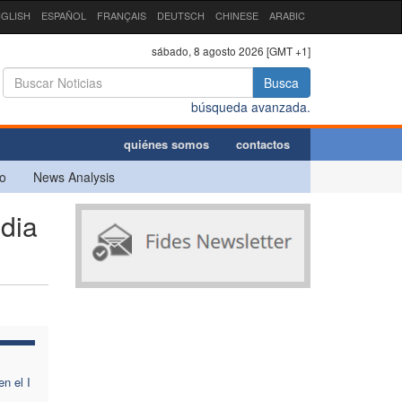
GLISH
ESPAÑOL
FRANÇAIS
DEUTSCH
CHINESE
ARABIC
sábado, 8 agosto 2026 [GMT +1]
Busca
búsqueda avanzada.
quiénes somos
contactos
o
News Analysis
ndia
n el I