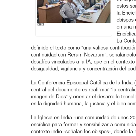
estos so
la Encíc
obispos 
CBCI
en una n
Encíclic
La Confe
definido el texto como “una valiosa contribución
continuidad con Rerum Novarum”, señalándolo 
desafíos vinculados a la IA, que en el context
desigualdad, vigilancia y concentración del pod
La Conferencia Episcopal Católica de la India 
central del documento es reafirmar “la centra
imagen de Dios” y orientar el desarrollo tecnol
en la dignidad humana, la justicia y el bien co
La Iglesia en India -una comunidad de unos 20 m
encíclica para formar y sensibilizar a comunida
contexto indio -señalan los obispos-, donde la r