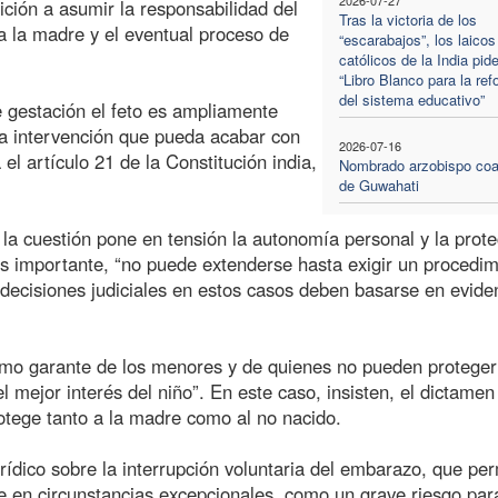
ción a asumir la responsabilidad del
Tras la victoria de los
ra la madre y el eventual proceso de
“escarabajos”, los laicos
católicos de la India pid
“Libro Blanco para la re
del sistema educativo”
 gestación el feto es ampliamente
na intervención que pueda acabar con
2026-07-16
el artículo 21 de la Constitución india,
Nombrado arzobispo coa
de Guwahati
la cuestión pone en tensión la autonomía personal y la prote
es importante, “no puede extenderse hasta exigir un procedim
ecisiones judiciales en estos casos deben basarse en evide
o garante de los menores y de quienes no pueden proteger
el mejor interés del niño”. En este caso, insisten, el dictamen
tege tanto a la madre como al no nacido.
rídico sobre la interrupción voluntaria del embarazo, que per
 en circunstancias excepcionales, como un grave riesgo para