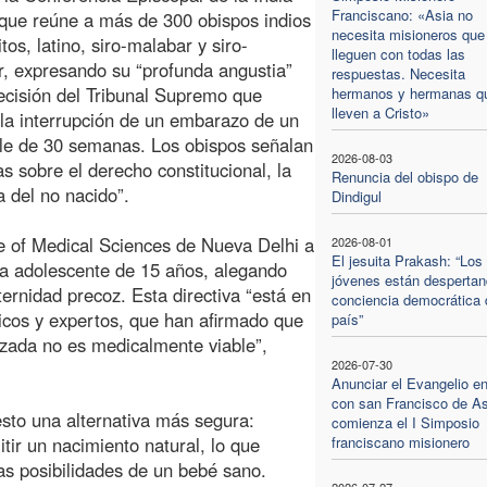
Franciscano: «Asia no
que reúne a más de 300 obispos indios
necesita misioneros que
itos, latino, siro-malabar y siro-
lleguen con todas las
, expresando su “profunda angustia”
respuestas. Necesita
decisión del Tribunal Supremo que
hermanos y hermanas q
lleven a Cristo»
 la interrupción de un embarazo de un
ble de 30 semanas. Los obispos señalan
2026-08-03
s sobre el derecho constitucional, la
Renuncia del obispo de
a del no nacido”.
Dindigul
tute of Medical Sciences de Nueva Delhi a
2026-08-01
El jesuita Prakash: “Los
a adolescente de 15 años, alegando
jóvenes están despertan
ternidad precoz. Esta directiva “está en
conciencia democrática 
icos y expertos, que han afirmado que
país”
nzada no es medicalmente viable”,
2026-07-30
Anunciar el Evangelio e
con san Francisco de As
sto una alternativa más segura:
comienza el I Simposio
tir un nacimiento natural, lo que
franciscano misionero
as posibilidades de un bebé sano.
2026-07-27