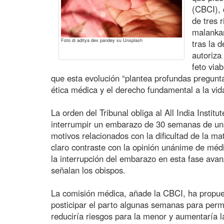
(CBCI), 
de tres r
malankar
Foto di aditya dev pandey su Unsplash
tras la 
autoriza
feto via
que esta evolución “plantea profundas pregunta
ética médica y el derecho fundamental a la vid
La orden del Tribunal obliga al All India Insti
interrumpir un embarazo de 30 semanas de un
motivos relacionados con la dificultad de la ma
claro contraste con la opinión unánime de méd
la interrupción del embarazo en esta fase ava
señalan los obispos.
La comisión médica, añade la CBCI, ha propue
posticipar el parto algunas semanas para permi
reduciría riesgos para la menor y aumentaría l