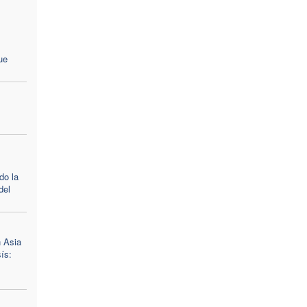
ue
do la
del
n Asia
ís: