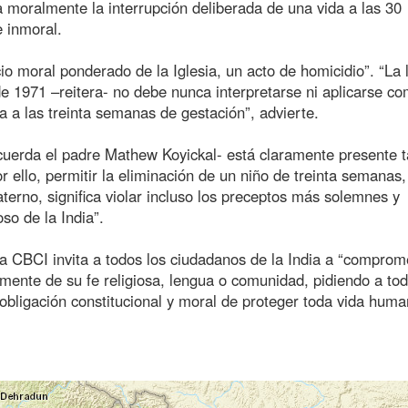
a moralmente la interrupción deliberada de una vida a las 30
 inmoral.
juicio moral ponderado de la Iglesia, un acto de homicidio”. “La 
de 1971 –reitera- no debe nunca interpretarse ni aplicarse c
a a las treinta semanas de gestación”, advierte.
ecuerda el padre Mathew Koyickal- está claramente presente 
r ello, permitir la eliminación de un niño de treinta semanas,
erno, significa violar incluso los preceptos más solemnes y
oso de la India”.
 la CBCI invita a todos los ciudadanos de la India a “comprom
mente de su fe religiosa, lengua o comunidad, pidiendo a tod
 obligación constitucional y moral de proteger toda vida hum