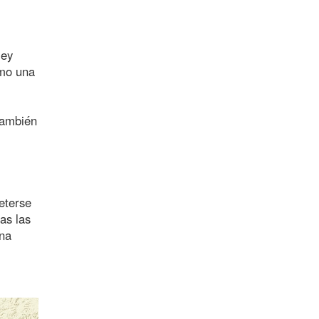
ley
omo una
también
eterse
as las
ana