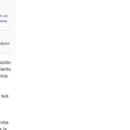
en un
forma
djutor
cción
iento
ncia
 sus
mite
 la