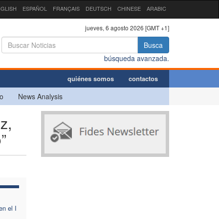
GLISH
ESPAÑOL
FRANÇAIS
DEUTSCH
CHINESE
ARABIC
jueves, 6 agosto 2026 [GMT +1]
Busca
búsqueda avanzada.
quiénes somos
contactos
o
News Analysis
z,
”
n el I