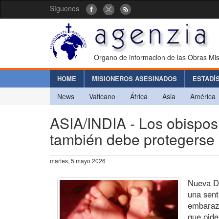
Síguenos
Organo de informacion de las Obras Mis
HOME
MISIONEROS ASESINADOS
ESTADÍ
News
Vaticano
África
Asia
América
ASIA/INDIA - Los obispos 
también debe protegerse e
martes, 5 mayo 2026
Nueva De
una sent
embarazo
que pide