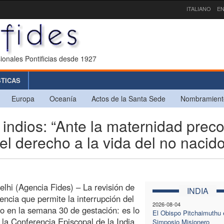
ITALIANO
EN
ionales Pontificias desde 1927
STICAS
Europa
Oceanía
Actos de la Santa Sede
Nombramient
indios: “Ante la maternidad preco
l derecho a la vida del no nacido
lhi (Agencia Fides) – La revisión de
INDIA
encia que permite la interrupción del
2026-08-04
 en la semana 30 de gestación: es lo
El Obispo Pitchaimuthu e
 la Conferencia Episcopal de la India
Simposio Misionero