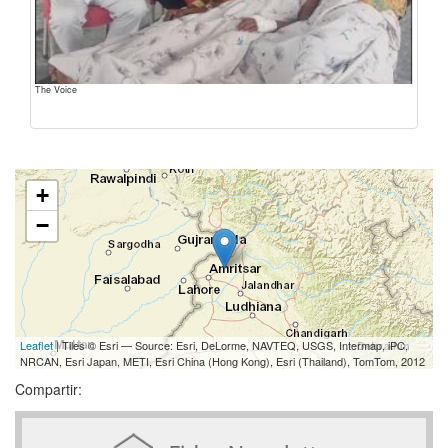
The Voice
+
−
Leaflet
| Tiles © Esri — Source: Esri, DeLorme, NAVTEQ, USGS, Intermap, iPC,
NRCAN, Esri Japan, METI, Esri China (Hong Kong), Esri (Thailand), TomTom, 2012
Compartir: