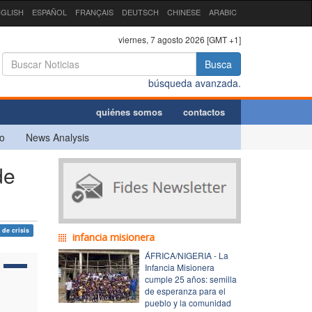
GLISH
ESPAÑOL
FRANÇAIS
DEUTSCH
CHINESE
ARABIC
viernes, 7 agosto 2026 [GMT +1]
Busca
búsqueda avanzada.
quiénes somos
contactos
o
News Analysis
de
 de crisis
infancia misionera
ÁFRICA/NIGERIA - La
Infancia Misionera
cumple 25 años: semilla
de esperanza para el
pueblo y la comunidad