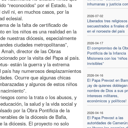
inhumanas y justicia cor
ido “reconocidos” por el Estado, la
 civil ni, en muchos casos, por la
2026-07-02
d eclesial.
Liberados tres religiosos
lema de la falta de certificado de
secuestrados a finales d
to en los niños es una realidad en la
en el noroeste del país
de nuestras diócesis, especialmente
2026-04-17
randes ciudades metropolitanas”,
El compromiso de la Ob
u Amah, director de las Obras
Pontificia de la Infancia
ionado por la visita del Papa al país.
Misionera con los “niños
invisibles”
tus- están la guerra y la extrema
el país hay numerosos desplazamientos
2026-04-16
idades. Ocurre que algunas chicas
El Papa Prevost en Ba
embarazadas y algunos de estos niños
¡ay de quienes doblegan 
 nacimiento”.
nombre de Dios a sus pr
intereses militares,
 riesgos como la trata o los abusos, y
económicos y políticos!
educación, la salud y la vida social y
lsado por la Obra Pontificia de la
2026-04-16
nerables de la diócesis de Bafia,
El Papa Prevost a las
 la diócesis. El proyecto no solo
autoridades de Camerún
se liberen las energías d