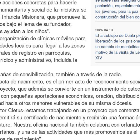
 acciones concretas para hacerle
población, especialment
manitaria y social de la iniciativa se
los jóvenes, para la paz 
la Infancia Misionera, que promueve la
construcción del bien c
os bajo el lema de su fundador,
 ayudan a los niños”.
2026-04-13
El arzobispo de Duala pi
 organización de clínicas móviles para
liberación de los prision
idades locales para llegar a las zonas
un cambio de mentalida
ales de registro en parroquias,
motivo de la visita de L
XIV
ídico y administrativo, incluida la
as de sensibilización, también a través de la radio.
acta de nacimiento, es el primer acto de reconocimiento soci
 proyecto, que además se convierte en un instrumento de cate
an con pequeñas aportaciones económicas, oración, distribuci
dad hacia otros menores vulnerables de su misma diócesis.
ector Cletus- estamos trabajando en un proyecto que comenza
 emitirá su certificado de nacimiento y recibirán una formació
futuro. Nuestra oficina nacional también colabora con orfanat
fanos, y una de las actividades que más promovemos es el
dos de nacimiento”.