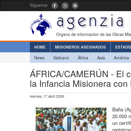
Síguenos
Organo de informacion de las Obras Mis
HOME
MISIONEROS ASESINADOS
ESTADÍ
News
Vaticano
África
Asia
América
ÁFRICA/CAMERÚN - El com
la Infancia Misionera con l
viernes, 17 abril 2026
Bafia (A
20.000 n
un certi
registro