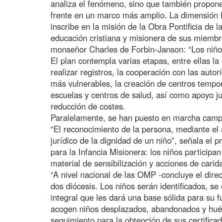
analiza el fenómeno, sino que también propone
frente en un marco más amplio. La dimensión hu
inscribe en la misión de la Obra Pontificia de 
educación cristiana y misionera de sus miembr
monseñor Charles de Forbin-Janson: “Los niños
El plan contempla varias etapas, entre ellas la
realizar registros, la cooperación con las autor
más vulnerables, la creación de centros tempor
escuelas y centros de salud, así como apoyo jur
reducción de costes.
Paralelamente, se han puesto en marcha campañ
“El reconocimiento de la persona, mediante el 
jurídico de la dignidad de un niño”, señala el
para la Infancia Misionera: los niños particip
material de sensibilización y acciones de cari
“A nivel nacional de las OMP -concluye el dir
dos diócesis. Los niños serán identificados, se
integral que les dará una base sólida para su 
acogen niños desplazados, abandonados y huér
seguimiento para la obtención de sus certifica