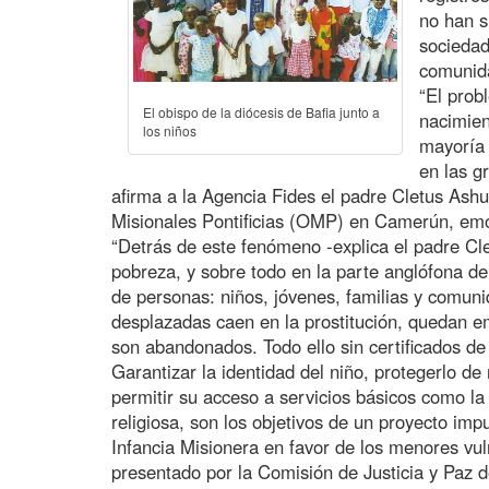
no han s
sociedad
comunida
“El prob
El obispo de la diócesis de Bafia junto a
nacimien
los niños
mayoría 
en las g
afirma a la Agencia Fides el padre Cletus Ash
Misionales Pontificias (OMP) en Camerún, emoc
“Detrás de este fenómeno -explica el padre Cle
pobreza, y sobre todo en la parte anglófona d
de personas: niños, jóvenes, familias y comun
desplazadas caen en la prostitución, quedan 
son abandonados. Todo ello sin certificados de
Garantizar la identidad del niño, protegerlo de
permitir su acceso a servicios básicos como la 
religiosa, son los objetivos de un proyecto impu
Infancia Misionera en favor de los menores vul
presentado por la Comisión de Justicia y Paz de