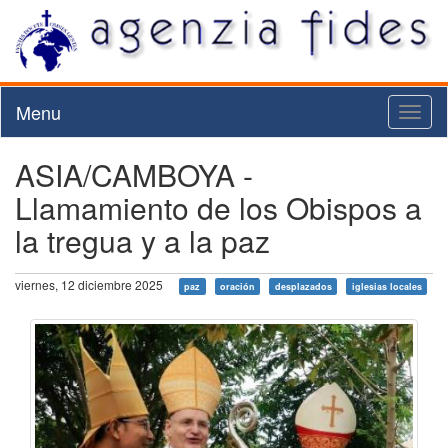
Menu
Toggl
naviga
ASIA/CAMBOYA -
Llamamiento de los Obispos a
la tregua y a la paz
viernes, 12 diciembre 2025
paz
oración
desplazados
iglesias locales