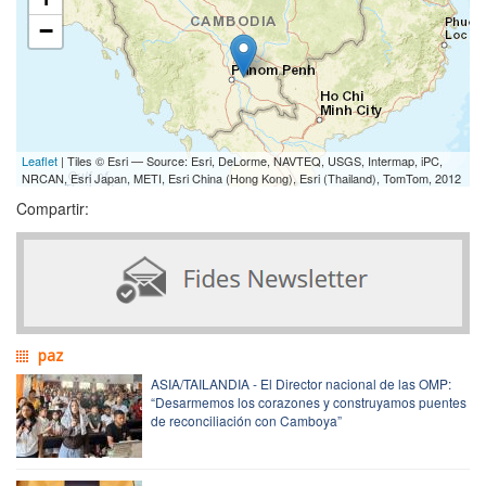
−
Leaflet
| Tiles © Esri — Source: Esri, DeLorme, NAVTEQ, USGS, Intermap, iPC,
NRCAN, Esri Japan, METI, Esri China (Hong Kong), Esri (Thailand), TomTom, 2012
Compartir:
paz
ASIA/TAILANDIA - El Director nacional de las OMP:
“Desarmemos los corazones y construyamos puentes
de reconciliación con Camboya”