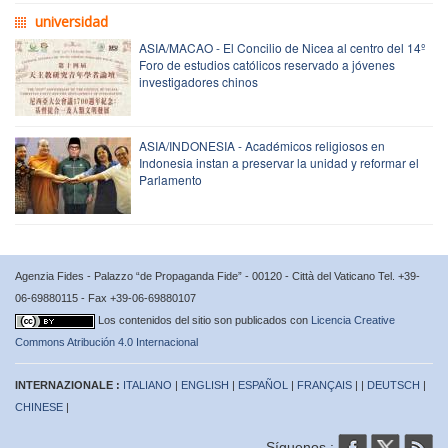
universidad
ASIA/MACAO - El Concilio de Nicea al centro del 14º
Foro de estudios católicos reservado a jóvenes
investigadores chinos
ASIA/INDONESIA - Académicos religiosos en
Indonesia instan a preservar la unidad y reformar el
Parlamento
Agenzia Fides - Palazzo “de Propaganda Fide” - 00120 - Città del Vaticano Tel. +39-
06-69880115 - Fax +39-06-69880107
Los contenidos del sitio son publicados con
Licencia Creative
Commons Atribución 4.0 Internacional
INTERNAZIONALE :
ITALIANO
|
ENGLISH
|
ESPAÑOL
|
FRANÇAIS
| |
DEUTSCH
|
CHINESE
|
Síguenos :