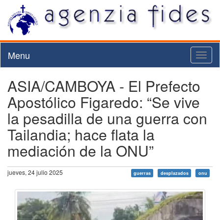
Menu
Toggl
naviga
ASIA/CAMBOYA - El Prefecto
Apostólico Figaredo: “Se vive
la pesadilla de una guerra con
Tailandia; hace flata la
mediación de la ONU”
jueves, 24 julio 2025
guerras
desplazados
onu