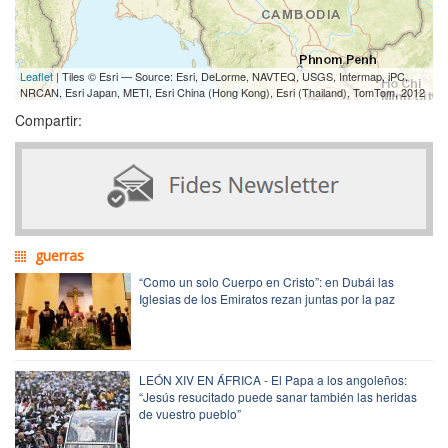
Leaflet
| Tiles © Esri — Source: Esri, DeLorme, NAVTEQ, USGS, Intermap, iPC,
NRCAN, Esri Japan, METI, Esri China (Hong Kong), Esri (Thailand), TomTom, 2012
Compartir:
guerras
“Como un solo Cuerpo en Cristo”: en Dubái las
Iglesias de los Emiratos rezan juntas por la paz
LEÓN XIV EN ÁFRICA - El Papa a los angoleños:
“Jesús resucitado puede sanar también las heridas
de vuestro pueblo”