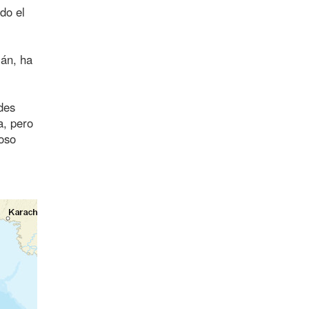
do el
mán, ha
des
a, pero
roso