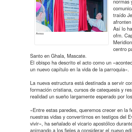
normas y
comunica
traído J
afronten
Así lo h
Avosa
ofm. Cap
Meridion
centro p
Santo en Ghala, Mascate.
El obispo ha descrito el acto como un «acontec
un nuevo capítulo en la vida de la parroquia».
La nueva estructura está destinada a servir com
formación cristiana, cursos de catequesis y re
realidad un sueño largamente esperado por los 
«Entre estas paredes, queremos crecer en la f
nuestras vidas y convertirnos en testigos del 
vivir», ha señalado el vicario apostólico durant
animando a los fieles a considerar el nuevo edi