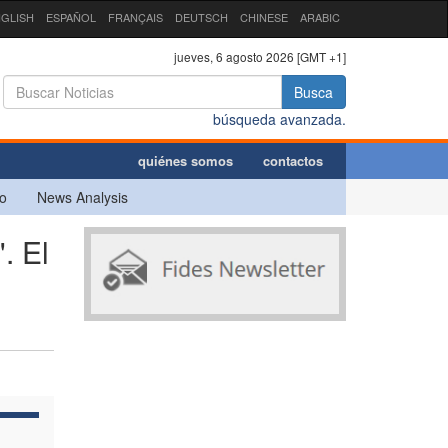
GLISH
ESPAÑOL
FRANÇAIS
DEUTSCH
CHINESE
ARABIC
jueves, 6 agosto 2026 [GMT +1]
Busca
búsqueda avanzada.
quiénes somos
contactos
o
News Analysis
. El