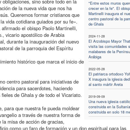
 obligaciones, sino sobre todo en la
"Entre estos muros que
ción de la nueva vida que nos ha
crecer en la fe". El obis
Martinelli inaugura el nu
esús. Queremos formar cristianos que
centro pastoral de la par
 la vida cotidiana guiados por su fe».
de Ghala
a afirmado el obispo Paolo Martinelli,
., vicario apostólico de Arabia
2024-11-28
al, durante la inauguración del nuevo
El Arzobispo Mayor Thatt
visita las comunidades s
astoral de la parroquia del Espíritu
malabares de la Penínsu
Arábiga
imiento histórico que marca el inicio de
2022-05-28
El patriarca ortodoxo Y
X inaugura la iglesia de
o centro pastoral para iniciativas de
al santo mártir Areta
sidencia para sacerdotes, haciendo
fieles de Ghala y de todo el Vicariato.
2019-09-09
Una nueva iglesia católi
construida en la Sultaní
e, para que nuestra fe pueda moldear
construida en solo 18 m
Evangelio a través de nuestra forma de
e la misa de acción de gracias,
ficio como un faro de formación y un don espiritual para las