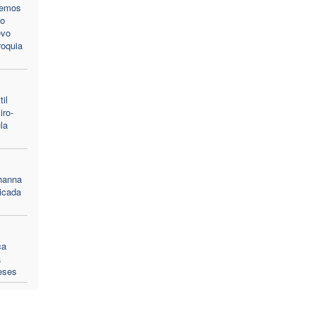
remos
po
evo
roquia
il
iro-
la
ohanna
dicada
ca
a
eses