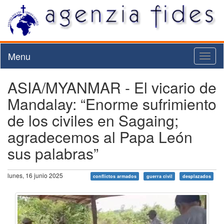
Menu
Toggl
naviga
ASIA/MYANMAR - El vicario de
Mandalay: “Enorme sufrimiento
de los civiles en Sagaing;
agradecemos al Papa León
sus palabras”
lunes, 16 junio 2025
conflictos armados
guerra civil
desplazados