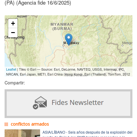
(PA) (Agencia fide 16/6/2025)
+
−
Leaflet
| Tiles © Esri — Source: Esri, DeLorme, NAVTEQ, USGS, Intermap, iPC,
NRCAN, Esri Japan, METI, Esri China (Hong Kong), Esri (Thailand), TomTom, 2012
Compartir:
conflictos armados
ASIA/LÍBANO - Seis años después de la explosión del