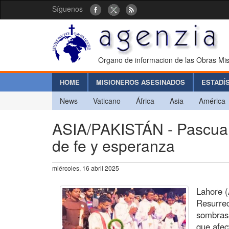
Síguenos
Organo de informacion de las Obras Mis
HOME
MISIONEROS ASESINADOS
ESTADÍ
News
Vaticano
África
Asia
América
ASIA/PAKISTÁN - Pascua e
de fe y esperanza
miércoles, 16 abril 2025
Lahore (
Resurrec
sombras 
que afec