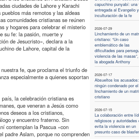
capuchino punyabí: una 
adas ciudades de Lahore y Karachi
entregada al Evangelio y
s pueblos más remotos y las aldeas
inculturación de la fe
 las comunidades cristianas se reúnen
ias y hogares para celebrar el misterio
2026-07-29
de su fe: la pasión, muerte y
Linchamiento de un mat
cristiano: “Un caso
ción de Jesucristo», declara a la
emblemático de las
uchino de Lahore, capital de la
dificultades para persegu
violencia de las masas”,
la abogada Anthony
 nuestra fe, que proclama el triunfo de
2026-07-17
ranza especialmente a quienes soportan
Absueltos los acusados:
ningún condenado por el
linchamiento de un matr
cristiano
aís, la celebración cristiana es
ulmanes, que veneran a Jesús como
2026-07-15
nos deseos a los cristianos,
La colaboración entre lí
álogo y encuentro fraterno. Sin
religiosos y autoridades 
aní contemplan la Pascua «con
evita la violencia en un
presunto caso de blasfe
ta el padre Aslam, porque no comprenden