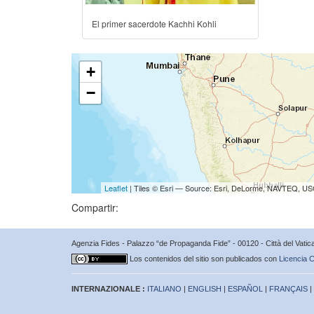
El primer sacerdote Kachhi Kohli
+
−
Leaflet
| Tiles © Esri — Source: Esri, DeLorme, NAVTEQ, USG
Compartir:
Agenzia Fides - Palazzo “de Propaganda Fide” - 00120 - Città del Vat
Los contenidos del sitio son publicados con
Licencia C
INTERNAZIONALE :
ITALIANO
|
ENGLISH
|
ESPAÑOL
|
FRANÇAIS
|