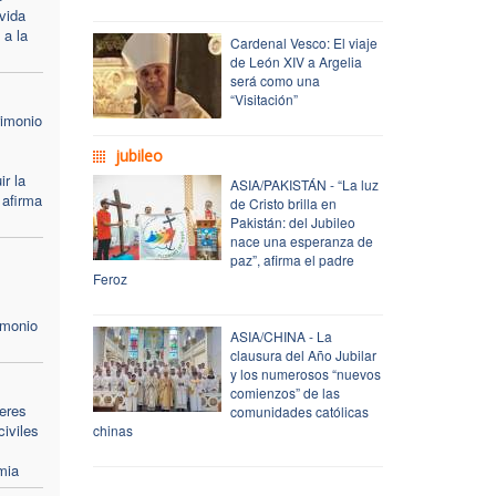
vida
 a la
Cardenal Vesco: El viaje
de León XIV a Argelia
será como una
“Visitación”
rimonio
jubileo
ir la
ASIA/PAKISTÁN - “La luz
 afirma
de Cristo brilla en
Pakistán: del Jubileo
nace una esperanza de
paz”, afirma el padre
Feroz
imonio
ASIA/CHINA - La
clausura del Año Jubilar
y los numerosos “nuevos
comienzos” de las
deres
comunidades católicas
civiles
chinas
mia