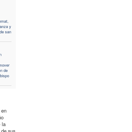
hmat,
ranza y
 de san
n
mover
ón de
obispo
 en
ño
 la
 de sus