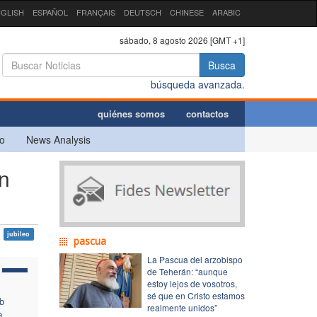
GLISH
ESPAÑOL
FRANÇAIS
DEUTSCH
CHINESE
ARABIC
sábado, 8 agosto 2026 [GMT +1]
Busca
búsqueda avanzada.
quiénes somos
contactos
o
News Analysis
n
jubileo
pascua
La Pascua del arzobispo
de Teherán: “aunque
estoy lejos de vosotros,
sé que en Cristo estamos
b
realmente unidos”
e