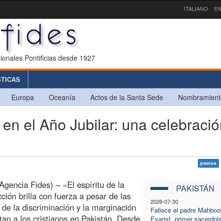
ITALIANO
EN
ionales Pontificias desde 1927
STICAS
Europa
Oceanía
Actos de la Santa Sede
Nombramient
n el Año Jubilar: una celebració
pascua
Agencia Fides) – «El espíritu de la
PAKISTÁN
ción brilla con fuerza a pesar de las
2026-07-30
de la discriminación y la marginación
Fallece el padre Mahboo
tan a los cristianos en Pakistán. Desde
Evarist, primer sacerdot