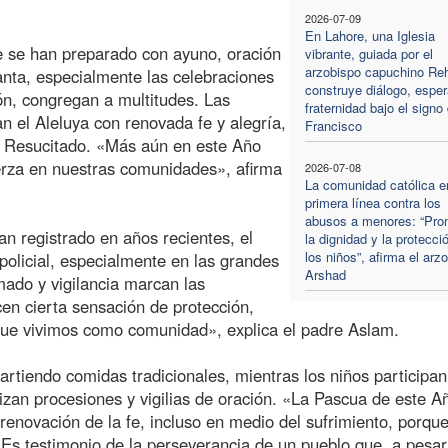
2026-07-09
En Lahore, una Iglesia
se se han preparado con ayuno, oración
vibrante, guiada por el
arzobispo capuchino Re
anta, especialmente las celebraciones
construye diálogo, espe
n, congregan a multitudes. Las
fraternidad bajo el signo
an el Aleluya con renovada fe y alegría,
Francisco
or Resucitado. «Más aún en este Año
uerza en nuestras comunidades», afirma
2026-07-08
La comunidad católica e
primera línea contra los
abusos a menores: “Pro
n registrado en años recientes, el
la dignidad y la protecci
los niños”, afirma el arz
policial, especialmente en las grandes
Arshad
mado y vigilancia marcan las
en cierta sensación de protección,
que vivimos como comunidad», explica el padre Aslam.
artiendo comidas tradicionales, mientras los niños participan
izan procesiones y vigilias de oración. «La Pascua de este A
renovación de la fe, incluso en medio del sufrimiento, porque
 Es testimonio de la perseverancia de un pueblo que, a pesar