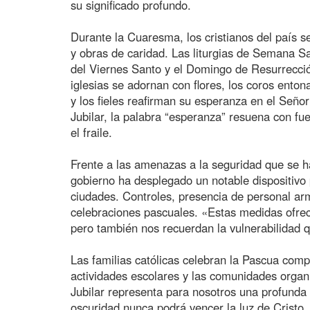
su significado profundo.
Durante la Cuaresma, los cristianos del país 
y obras de caridad. Las liturgias de Semana S
del Viernes Santo y el Domingo de Resurrecció
iglesias se adornan con flores, los coros enton
y los fieles reafirman su esperanza en el Señ
Jubilar, la palabra “esperanza” resuena con f
el fraile.
Frente a las amenazas a la seguridad que se ha
gobierno ha desplegado un notable dispositivo 
ciudades. Controles, presencia de personal ar
celebraciones pascuales. «Estas medidas ofrec
pero también nos recuerdan la vulnerabilidad 
Las familias católicas celebran la Pascua comp
actividades escolares y las comunidades organ
Jubilar representa para nosotros una profunda 
oscuridad nunca podrá vencer la luz de Cristo.