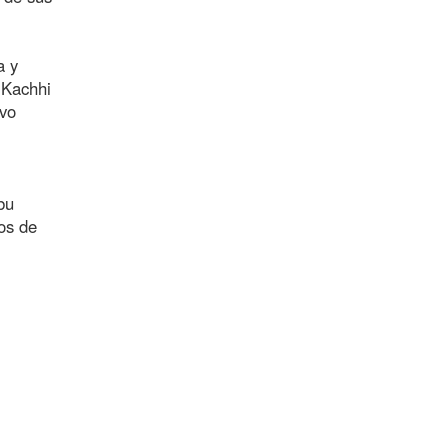
a y
 Kachhi
evo
bu
os de