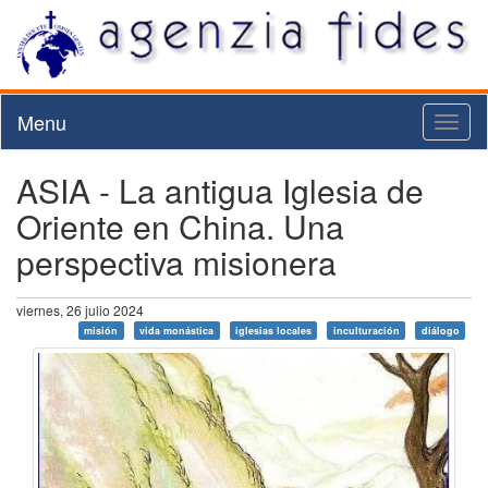
Menu
Toggl
naviga
ASIA - La antigua Iglesia de
Oriente en China. Una
perspectiva misionera
viernes, 26 julio 2024
misión
vida monástica
iglesias locales
inculturación
diálogo