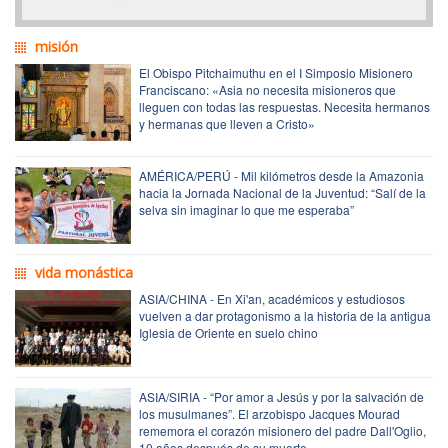
misión
El Obispo Pitchaimuthu en el I Simposio Misionero
Franciscano: «Asia no necesita misioneros que
lleguen con todas las respuestas. Necesita hermanos
y hermanas que lleven a Cristo»
AMÉRICA/PERÚ - Mil kilómetros desde la Amazonia
hacia la Jornada Nacional de la Juventud: “Salí de la
selva sin imaginar lo que me esperaba”
vida monástica
ASIA/CHINA - En Xi'an, académicos y estudiosos
vuelven a dar protagonismo a la historia de la antigua
Iglesia de Oriente en suelo chino
ASIA/SIRIA - “Por amor a Jesús y por la salvación de
los musulmanes”. El arzobispo Jacques Mourad
rememora el corazón misionero del padre Dall'Oglio,
10 años después de su muerte