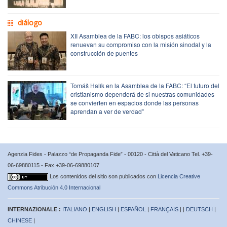
diálogo
XII Asamblea de la FABC: los obispos asiáticos
renuevan su compromiso con la misión sinodal y la
construcción de puentes
Tomáš Halík en la Asamblea de la FABC: “El futuro del
cristianismo dependerá de si nuestras comunidades
se convierten en espacios donde las personas
aprendan a ver de verdad”
Agenzia Fides - Palazzo “de Propaganda Fide” - 00120 - Città del Vaticano Tel. +39-
06-69880115 - Fax +39-06-69880107
Los contenidos del sitio son publicados con
Licencia Creative
Commons Atribución 4.0 Internacional
INTERNAZIONALE :
ITALIANO
|
ENGLISH
|
ESPAÑOL
|
FRANÇAIS
| |
DEUTSCH
|
CHINESE
|