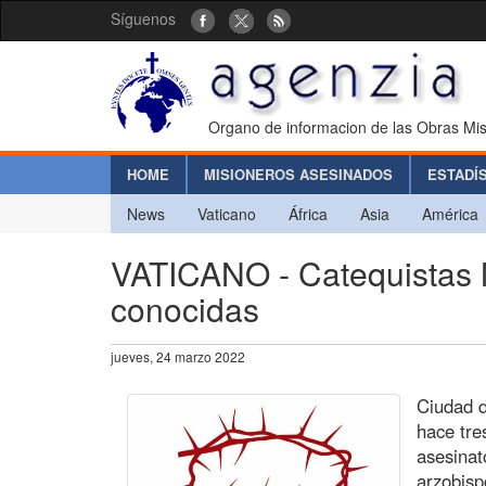
Síguenos
Organo de informacion de las Obras Mis
HOME
MISIONEROS ASESINADOS
ESTADÍ
News
Vaticano
África
Asia
América
VATICANO - Catequistas M
conocidas
jueves, 24 marzo 2022
Ciudad d
hace tre
asesina
arzobisp