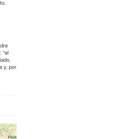
to.
,
adre
 “el
iado,
s y, por