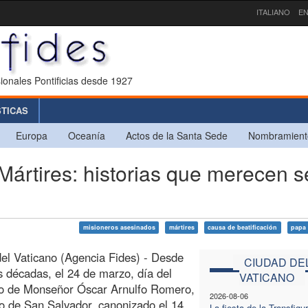
ITALIANO
EN
ionales Pontificias desde 1927
STICAS
Europa
Oceanía
Actos de la Santa Sede
Nombramient
ártires: historias que merecen s
misioneros asesinados
mártires
causa de beatificación
papa 
el Vaticano (Agencia Fides) - Desde
CIUDAD DE
s décadas, el 24 de marzo, día del
VATICANO
to de Monseñor Óscar Arnulfo Romero,
2026-08-06
o de San Salvador, canonizado el 14
La fiesta de la Transfigu