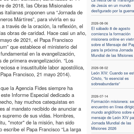
re de 2018, las Obras Misionales
de Jesús en un mundo
desfigurado por la guerra
ias italianas proponen una “Jornada de
oneros Mártires”, para vivirla en su
2026-08-06
a través de la oración, la reflexión, el
El sábado 8 de agosto
las obras de caridad. Hace casi un año,
comienza la formación
 mayo de 2021, el Papa Francisco
misionera online en viet
sobre el Mensaje del Pa
ium” que establece el ministerio del
para la próxima Jornada
 fundamental en la evangelización,
Mundial de las Misiones
os de primera evangelización. “Los
eciosa e insustituible labor apostólica,
2026-08-02
León XIV: Cuando se es
” (Papa Francisco, 21 mayo 2014).
Cristo, “lo esencial es
sobreabundante”
n que la Agencia Fides siempre ha
 este Informe Especial dedicado a
2026-07-14
 hecho, hay muchos catequistas en
Formación misionera: s
encuentro en línea dirigi
les al mandato recibido de anunciar a
mundo anglófono sobre e
cio supremo de sus vidas. Hombres,
mensaje de León XIV par
tu, "motor" de la misión, han sido
Jornada Mundial de las
Misiones 2026
o escribe el Papa Francisco “La larga