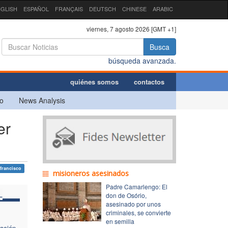
GLISH
ESPAÑOL
FRANÇAIS
DEUTSCH
CHINESE
ARABIC
viernes, 7 agosto 2026 [GMT +1]
Busca
búsqueda avanzada.
quiénes somos
contactos
o
News Analysis
er
francisco
misioneros asesinados
Padre Camarlengo: El
L
don de Osório,
asesinado por unos
criminales, se convierte
en semilla
ración