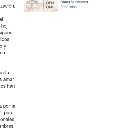
Obras Misionales
ización,
Pontificias
el
Thoj
siguen
didos
o y
oso
ea la
ca amar
nos han
a por la
”, para
ionales
nombres