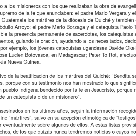
 a los misioneros con los que realizaban la obra de evangel
supremo de la fe que anunciaban: el padre Mario Vergara y el
 Guatemala los mártires de la diócesis de Quiché y también 
Obdulio Arroyo; el padre Mario Borzaga y el catequista Paolo 
ible la presencia permanente de sacerdotes, los catequistas 
entos, guiando la oración, ayudando a los necesitados, deci
: por ejemplo, los jóvenes catequistas ugandeses Davide Okel
mose Lucien Botovasoa, en Madagascar; Peter To Rot, afectu
apúa Nueva Guinea.
o de la beatificación de los mártires del Quiché: “Bendita s
, porque con su testimonio nos han mostrado lo que signifi
un pueblo indígena bendecido por la fe en Jesucristo, porque 
de un catequista o de un misionero”.
 asesinados en los últimos años, según la información recogid
ino “mártires”, salvo en su acepción etimológica de “testigos
ir eventualmente sobre algunos de ellos. A estas listas provis
muchos, de los que quizás nunca tendremos noticias o cuyos 