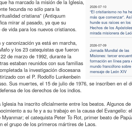
 que ha marcado la misión de la Iglesia,
2026-07-10
nte fecunda no sólo para la
“El cristianismo no ha h
iritualidad cristiana” (Antiquum
más que comenzar”. Así
ifica mirar al pasado, ya que su
hunde sus raíces en los
Hechos de los Apóstoles
 de vida para los nuevos cristianos.
mirada misionera de Le
ón y canonización ya está en marcha,
2026-07-09
Mafo y los 23 catequistas que fueron
Jornada Mundial de las
 22 de marzo de 1992, durante la
Misiones: tercer encuent
formación en línea para 
ntras estaban reunidos con sus familias
mundo francófono sobre 
ompletada la investigación diocesana
mensaje de León XIV
tirizado con el P. Rodolfo Lunkenbein
so. Sus muertes, el 15 de julio de 1976, se inscriben en el d
defensa de los derechos de los indios.
Iglesia ha inscrito oficialmente entre los beatos. Algunos de 
cimiento a su fe y a su trabajo en la causa del Evangelio: e
de Myanmar; el catequista Peter To Rot, primer beato de Papú
n el grupo de los primeros mártires de Laos.