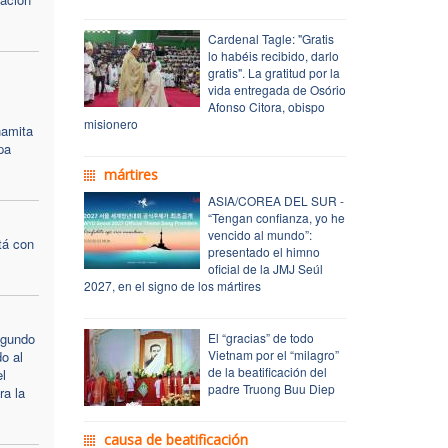
Cardenal Tagle: "Gratis
lo habéis recibido, darlo
gratis". La gratitud por la
vida entregada de Osório
Afonso Citora, obispo
misionero
namita
pa
mártires
ASIA/COREA DEL SUR -
“Tengan confianza, yo he
vencido al mundo”:
tá con
presentado el himno
oficial de la JMJ Seúl
2027, en el signo de los mártires
egundo
El “gracias” de todo
Vietnam por el “milagro”
do al
de la beatificación del
l
padre Truong Buu Diep
a la
causa de beatificación