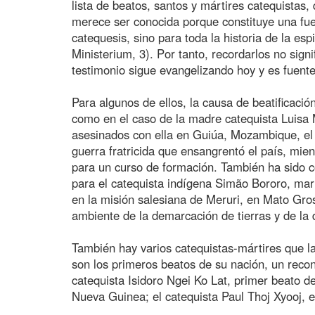
lista de beatos, santos y mártires catequistas,
merece ser conocida porque constituye una fue
catequesis, sino para toda la historia de la esp
Ministerium, 3). Por tanto, recordarlos no sign
testimonio sigue evangelizando hoy y es fuente
Para algunos de ellos, la causa de beatificaci
como en el caso de la madre catequista Luisa 
asesinados con ella en Guiúa, Mozambique, el
guerra fratricida que ensangrentó el país, mie
para un curso de formación. También ha sido c
para el catequista indígena Simão Bororo, mar
en la misión salesiana de Meruri, en Mato Gros
ambiente de la demarcación de tierras y de la 
También hay varios catequistas-mártires que la 
son los primeros beatos de su nación, un recono
catequista Isidoro Ngei Ko Lat, primer beato 
Nueva Guinea; el catequista Paul Thoj Xyooj, e