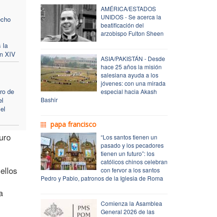
AMÉRICA/ESTADOS
UNIDOS - Se acerca la
echo
beatificación del
arzobispo Fulton Sheen
 la
ón XIV
ASIA/PAKISTÁN - Desde
hace 25 años la misión
salesiana ayuda a los
jóvenes: con una mirada
ro de
especial hacia Akash
el
Bashir
el
papa francisco
uro
“Los santos tienen un
pasado y los pecadores
tienen un futuro”: los
católicos chinos celebran
ellos
con fervor a los santos
Pedro y Pablo, patronos de la Iglesia de Roma
l
a
Comienza la Asamblea
General 2026 de las