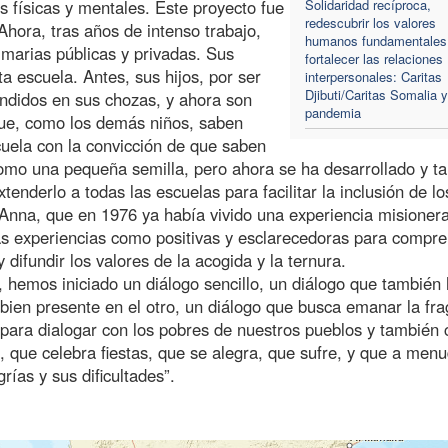
s físicas y mentales. Este proyecto fue
Solidaridad recíproca,
redescubrir los valores
 Ahora, tras años de intenso trabajo,
humanos fundamentales
imarias públicas y privadas. Sus
fortalecer las relaciones
a escuela. Antes, sus hijos, por ser
interpersonales: Caritas
Djibuti/Caritas Somalia y
ndidos en sus chozas, y ahora son
pandemia
que, como los demás niños, saben
scuela con la convicción de que saben
mo una pequeña semilla, pero ahora se ha desarrollado y t
enderlo a todas las escuelas para facilitar la inclusión de lo
 Anna, que en 1976 ya había vivido una experiencia misioner
s experiencias como positivas y esclarecedoras para compr
 difundir los valores de la acogida y la ternura.
-, hemos iniciado un diálogo sencillo, un diálogo que también
 bien presente en el otro, un diálogo que busca emanar la fr
 para dialogar con los pobres de nuestros pueblos y también 
, que celebra fiestas, que se alegra, que sufre, y que a men
ías y sus dificultades”.