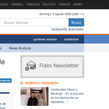
GLISH
ESPAÑOL
FRANÇAIS
DEUTSCH
CHINESE
ARABIC
domingo, 9 agosto 2026 [GMT +1]
Busca
búsqueda avanzada.
quiénes somos
contactos
o
News Analysis
de
onsagrada
institutos misioneros
Cardenales Vesco y
Marengo: «En la escuela
de los Hechos de los
Apóstoles…»
s de
buti