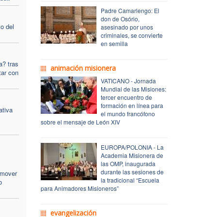
Padre Camarlengo: El
don de Osório,
o del
asesinado por unos
criminales, se convierte
en semilla
a? tras
animación misionera
tar con
VATICANO - Jornada
Mundial de las Misiones:
tercer encuentro de
formación en línea para
ativa
el mundo francófono
sobre el mensaje de León XIV
EUROPA/POLONIA - La
Academia Misionera de
las OMP, inaugurada
durante las sesiones de
omover
la tradicional “Escuela
o
para Animadores Misioneros”
evangelización