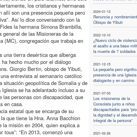
Ciertamente, los cristianos y hermanas
n allí son una presencia pequeña pero
2024-01-13
Renuncia y nombramient
ativa”. Así lo dice conversando con la
Obispo de Yibuti
Fides la hermana Simona Brambilla,
a general de las Misioneras de la
2022-10-10
a (MC), congregación que trabaja en
¿Nuevo ciclo de violenci
el asalto a una base mili
la muerte de 7 soldados
es una tierra desértica que alberga
ia ha hecho mucho por el diálogo
2021-12-15
ns. Giorgio Bertin, obispo de Yibuti,
La pequeña pero signific
presencia de una Iglesia
una entrevista al semanario católico
dialogante y en camino
la situación geopolítica de Somalia y de
a Iglesia se ha adelantado incluso a su
2021-07-03
de las personas con discapacidad, que
Los misioneros de la
s en casa.
Consolata junto a niños
discapacitados para “pr
cia estatal que se encarga de su
la dignidad y el desarroll
 la que tiene la Hna. Anna Bacchion
integral de la persona”
e la misión en 2004, quien explica a
pur tous”: “En 2013, comenzó una
2021-02-26