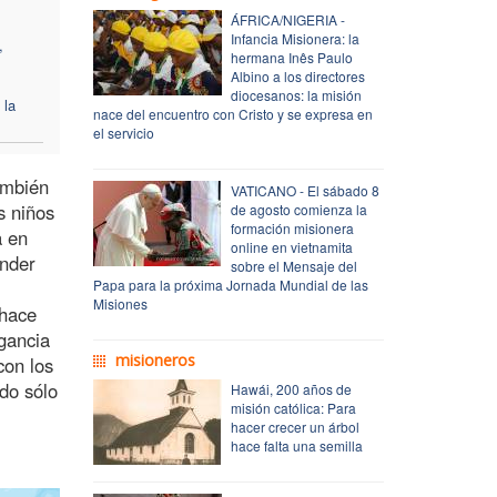
ÁFRICA/NIGERIA -
Infancia Misionera: la
,
hermana Inês Paulo
Albino a los directores
diocesanos: la misión
 la
nace del encuentro con Cristo y se expresa en
el servicio
ambién
VATICANO - El sábado 8
s niños
de agosto comienza la
formación misionera
a en
online en vietnamita
ender
sobre el Mensaje del
Papa para la próxima Jornada Mundial de las
Misiones
 hace
agancia
misioneros
con los
udo sólo
Hawái, 200 años de
misión católica: Para
hacer crecer un árbol
hace falta una semilla