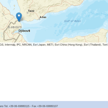
S, Intermap, iPC, NRCAN, Esri Japan, METI, Esri China (Hong Kong), Esri (Thailand), To
icano Tel. +39-06-69880115 - Fax +39-06-69880107