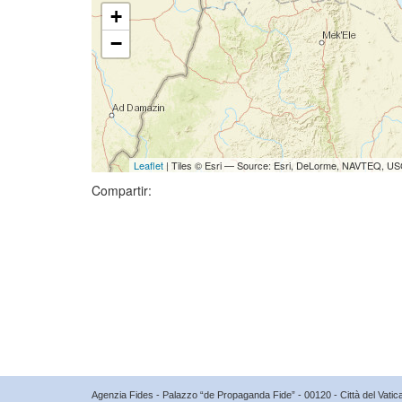
+
−
Leaflet
| Tiles © Esri — Source: Esri, DeLorme, NAVTEQ, USG
Compartir:
Agenzia Fides - Palazzo “de Propaganda Fide” - 00120 - Città del Vat