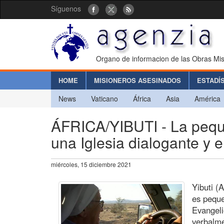
Síguenos
Organo de informacion de las Obras Mis
HOME
MISIONEROS ASESINADOS
ESTADÍ
News
Vaticano
África
Asia
América
ÁFRICA/YIBUTI - La peque
una Iglesia dialogante y 
miércoles, 15 diciembre 2021
Yibuti (A
es peque
Evangeli
verbalme