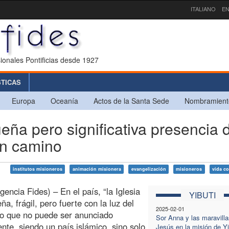
ITALIANO
EN
ionales Pontificias desde 1927
STICAS
Europa
Oceanía
Actos de la Santa Sede
Nombramient
ña pero significativa presencia 
en camino
institutos misioneros
animación misionera
evangelización
misioneros
vida c
gencia Fides) – En el país, “la Iglesia
YIBUTI
ña, frágil, pero fuerte con la luz del
2025-02-01
o que no puede ser anunciado
Sor Anna y las maravilla
nte, siendo un país islámico, sino solo
Jesús en la misión de Yi