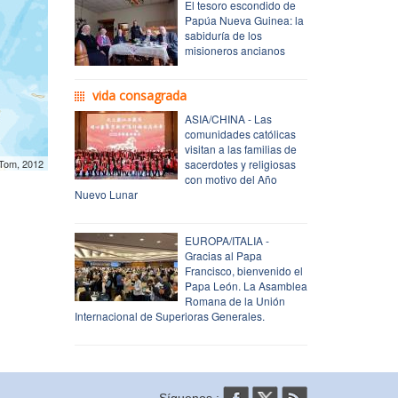
El tesoro escondido de
Papúa Nueva Guinea: la
sabiduría de los
misioneros ancianos
vida consagrada
ASIA/CHINA - Las
comunidades católicas
visitan a las familias de
mTom, 2012
sacerdotes y religiosas
con motivo del Año
Nuevo Lunar
EUROPA/ITALIA -
Gracias al Papa
Francisco, bienvenido el
Papa León. La Asamblea
Romana de la Unión
Internacional de Superioras Generales.
Síguenos :