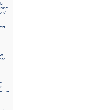
der
ondern
ens“
etzt
wei
zese
ie
rt
eit der
ahren: