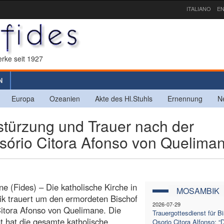
ITALIANO
EN
rke seit 1927
N
Europa
Ozeanien
Akte des Hl.Stuhls
Ernennung
N
ürzung und Trauer nach der
sório Citora Afonso von Quelima
e (Fides) – Die katholische Kirche in
MOSAMBIK
k trauert um den ermordeten Bischof
2026-07-29
itora Afonso von Quelimane. Die
Trauergottesdienst für B
t hat die gesamte katholische
Osorio Citora Alfonso: “