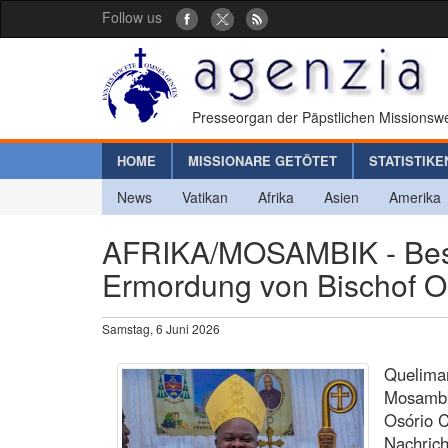
Follow us
Presseorgan der Päpstlichen Missionswe
HOME
MISSIONARE GETÖTET
STATISTIKE
News
Vatikan
Afrika
Asien
Amerika
AFRIKA/MOSAMBIK - Best
Ermordung von Bischof O
Samstag, 6 Juni 2026
Queliman
Mosambi
Osório C
Nachrich