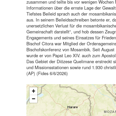
zusammen und teilte bis vor wenigen Wochen N
Informationen über die ernste Lage der Gewalt 
Tiefstes Beileid sprach auch der mosambikani
aus. In seinem Beileidsschreiben betonte er, d
unersetzlichen Verlust für die mosambikanische
Gemeinschaft darstellt“, und hob dessen Zeug
Engagements und seines Einsatzes für Friede
Bischof Citora war Mitglied der Ordensgemein
Bischofskonferenz von Mosambik. Seit August 
wurde er von Papst Leo XIV. auch zum Apostoli
Das Gebiet der Diözese Quelimane erstreckt si
und Missionsstationen sowie rund 1.930 christ
(AP) (Fides 6/6/2026)
+
−