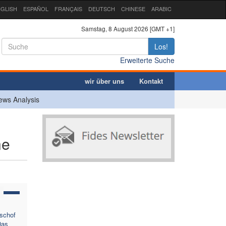
GLISH
ESPAÑOL
FRANÇAIS
DEUTSCH
CHINESE
ARABIC
Samstag, 8 August 2026 [GMT +1]
Los!
Erweiterte Suche
wir über uns
Kontakt
ews Analysis
ne
ischof
Das