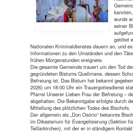
Gemeinde
kannten,
wurde a
seiner B
aufgefun
getötet 
Nationalen Kriminaldienstes dauern an, und es
Informationen zu den Umständen und den Täter
frühen Morgenstunden ereignete.
Die gesamte Gemeinde trauert um den Tod des
gegründeten Bistums Quelimane, dessen Schutz
Befreiung ist. Das Bistum hat bekannt gegebe
2026) um 18:00 Uhr ein Trauergottesdienst statt
Pfarrei Unserer Lieben Frau der Befreiung – 
abgehalten. Die Bekanntgabe erfolgte durch d
Mitteilung des plötzlichen Todes des Bischofs.
Der allgemein als „Don Osório“ bekannte Bisch
im Dikasterium für Evangelisierung (Sektion fü
Teillarkirchen), mit der er in ständigem Kontak