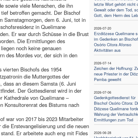
letzte Wort gehört nicht 
 sowie viele Menschen, die ihn
Gewalt oder dem Tod, s
 tief betroffen gemacht. Der Bischof
Gott, dem Herrn des Leb
m Samstagmorgen, dem 6. Juni, tot in
ischofsresidenz in Quelimane
2026-07-20
den. Er war durch Schüsse in die Brust
Erzdiözese Quelimane s
im Gedenken an Bischof
worden. Die Ermittlungen des
Osório Citora Afonso
 liegen noch keine genauen
Aktivitäten aus
n des Mordes vor, der sich in den
2026-07-14
Zeichen der Hoffnung: Z
 vierten Bischofs des 1954
neue Priester in der Diö
patronin die Muttergottes der
Pemba geweiht
n, dass an diesem Samsta (6. Juni
findet. Der Gottesdienst wird in der
2026-07-06
der Kathedrale von Quelimane –
Gedenkgottesdienst für
Bischof Osório Citora: D
en Konsultorenrat des Bistums nach
Diözese Quelimane forde
Wahrung der Vertraulichk
of war von 2017 bis 2023 Mitarbeiter
Ermittlungen zum Tod
r die Erstevangelisierung und die neuen
t stand. Er arbeitete auch eng mit Fides
2026-06-28
Unabhängigkeit vor 51 J