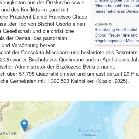
euigkeiten aus der Ortskirche sowie
"Heute braucht das Land
und des Konflikts im Land mit.
neues nationales Bewus
sche Präsident Daniel Francisco Chapo
ass „der Tod von Bischof Osório einen
2026-06-15
Beisetzung von Bischof 
 Gesellschaft und die christliche
Citora: “Treuer Hirte und
nis der Demut, des pastoralen
hingebungsvoller Mission
n und Versöhnung hervor.
schaf der Consolata-Missonare und bekleidete des Sekretärs
2025 war er Bischofs von Quelimane und im April dieses Jah
scher Administrator der Erzdiözese Beira ernannt.
ch über 57.798 Quadratkilometer und umfasst derzeit 29 Pfa
liche Gemeinden mit 1.366.593 Katholiken (Stand: 2025).