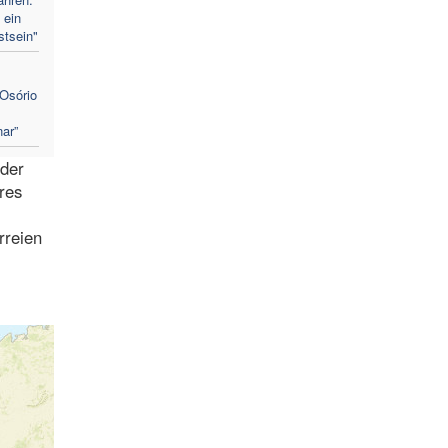
 ein
stsein"
Osório
ar”
 der
res
rreien