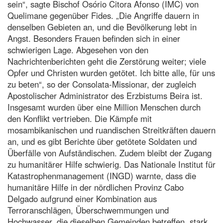
sein“, sagte Bischof Osório Citora Afonso (IMC) von
Quelimane gegenüber Fides. „Die Angriffe dauern in
denselben Gebieten an, und die Bevölkerung lebt in
Angst. Besonders Frauen befinden sich in einer
schwierigen Lage. Abgesehen von den
Nachrichtenberichten geht die Zerstörung weiter; viele
Opfer und Christen wurden getötet. Ich bitte alle, für uns
zu beten“, so der Consolata-Missionar, der zugleich
Apostolischer Administrator des Erzbistums Beira ist.
Insgesamt wurden über eine Million Menschen durch
den Konflikt vertrieben. Die Kämpfe mit
mosambikanischen und ruandischen Streitkräften dauern
an, und es gibt Berichte über getötete Soldaten und
Überfälle von Aufständischen. Zudem bleibt der Zugang
zu humanitärer Hilfe schwierig. Das Nationale Institut für
Katastrophenmanagement (INGD) warnte, dass die
humanitäre Hilfe in der nördlichen Provinz Cabo
Delgado aufgrund einer Kombination aus
Terroranschlägen, Überschwemmungen und
Hochwasser, die dieselben Gemeinden betreffen, stark