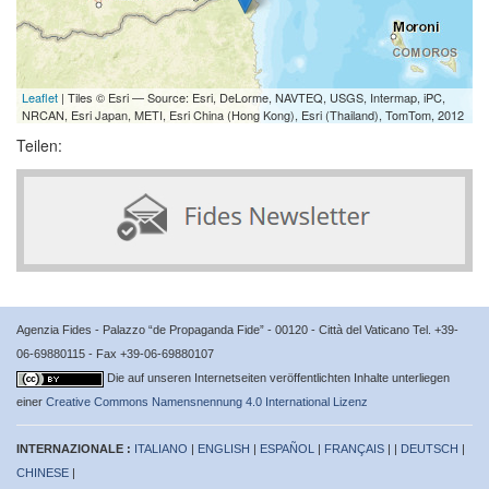
Leaflet
| Tiles © Esri — Source: Esri, DeLorme, NAVTEQ, USGS, Intermap, iPC,
NRCAN, Esri Japan, METI, Esri China (Hong Kong), Esri (Thailand), TomTom, 2012
Teilen:
Agenzia Fides - Palazzo “de Propaganda Fide” - 00120 - Città del Vaticano Tel. +39-
06-69880115 - Fax +39-06-69880107
Die auf unseren Internetseiten veröffentlichten Inhalte unterliegen
einer
Creative Commons Namensnennung 4.0 International Lizenz
INTERNAZIONALE :
ITALIANO
|
ENGLISH
|
ESPAÑOL
|
FRANÇAIS
| |
DEUTSCH
|
CHINESE
|