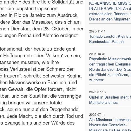
g an die Fides ihre tiefe Solidarität und
KOREANISCHE MISSI
ber die jüngsten tragischen
IN ALLER WELT/4: An d
existenziellen Rändern i
ten in Rio de Janeiro zum Ausdruck,
Dienst an den Migranten
dere über das Massaker, das sich am
nen Dienstag, dem 28. Oktober, in den
2025-11-11
dlungen Penha und Alemão ereignet
Tornado zerstört Kleinst
Bundesstaat Paraná
ionsmonat, der heute zu Ende geht
2025-10-31
r Hoffnung unter den Völkern‘ zu sein,
Päpstliche Missionswer
itansehen mussten, wie ihre
den tragischen Ereigniss
des Verlustes ist der Schmerz der
Rio de Janeiro: „Der Staa
die Pflicht zu schützen, 
nd trauern“, schreibt Schwester Regina
zu töten“
chen Missionswerke in Brasilien, und
ten Gewalt, die Opfer fordert, nicht
2025-07-16
bar, und der Staat hat die vorrangige
Gipfel in Brasilien steht 
itig bringen wir unsere totale
Multilateralismus
k, sei sie nun auf den Drogenhandel
2025-07-11
en. Jede Macht, die sich durch Tod und
Als Missionar unterwegs
 des Evangeliums und der Würde des
Novize der Consolata-
Missionare zu Besuch b