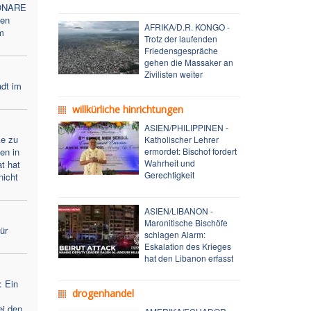
ONARE
en
AFRIKA/D.R. KONGO -
m
Trotz der laufenden
Friedensgespräche
gehen die Massaker an
Zivilisten weiter
adt im
willkürliche hinrichtungen
ASIEN/PHILIPPINEN -
ke zu
Katholischer Lehrer
en in
ermordet: Bischof fordert
Wahrheit und
t hat
Gerechtigkeit
nicht
ASIEN/LIBANON -
Maronitische Bischöfe
für
schlagen Alarm:
Eskalation des Krieges
hat den Libanon erfasst
: Ein
drogenhandel
ei den