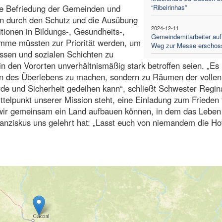
fte Befriedung der Gemeinden und
“Ribeirinhas”
ern durch den Schutz und die Ausübung
2024-12-11
tionen in Bildungs-, Gesundheits-,
Gemeindemitarbeiter au
mme müssten zur Priorität werden, um
Weg zur Messe erschos
assen und sozialen Schichten zu
 den Vororten unverhältnismäßig stark betroffen seien. „Es 
en des Überlebens zu machen, sondern zu Räumen der vollen
rde und Sicherheit gedeihen kann“, schließt Schwester Regin
telpunkt unserer Mission steht, eine Einladung zum Frieden f
 wir gemeinsam ein Land aufbauen können, in dem das Leben
Franziskus uns gelehrt hat: „Lasst euch von niemandem die Ho