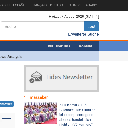
GLISH
ESPAÑOL
FRANÇAIS
DEUTSCH
CHINESE
ARABIC
Freitag, 7 August 2026 [GMT +1]
Los!
Erweiterte Suche
wir über uns
Kontakt
ews Analysis
e
massaker
ionswerke
AFRIKA/NIGERIA -
Bischöfe: “Die Situation
ist besorgniserregend,
aber es handelt sich
nicht um Völkermord“