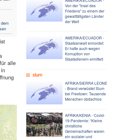
AMERIKA/ECUADOR -
Von der "Insel des
Friedens" zu einem der
gewalttätigsten Länder
der Welt
f dem
sen
AMERIKA/ECUADOR -
ist
Staatsanwalt ermordet:
Er hatte auch wegen
Korruption von
a
Staatsdienern ermittelt
ür alle
 in
slum
ffnung
AFRIKA/SIERRA LEONE
- Brand verwüstet Slum
bei Freetown: Tausende
Menschen obdachlos
AFRIKA/KENIA - Covid-
19-Pandemie: “Kleine
christliche
Gemeinschaften waren
ein sozialer und