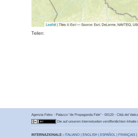
Leaflet
| Tiles © Esri — Source: Esri, DeLorme, NAVTEQ, USG
Teilen:
Agenzia Fides - Palazzo “de Propaganda Fide” - 00120 - Città del Vat
Die auf unseren Internetseiten veröffentlichten Inhalte
INTERNAZIONALE :
ITALIANO
|
ENGLISH
|
ESPAÑOL
|
FRANÇAIS
|