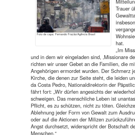
Mitteilun
Trauer ü
Gewaltta
insbeson
vergange
Foto de capa: Fernando Frazão/Agência Brasil
Wohnsie
hat.
„Im Miss
und in dem wir eingeladen sind, ‚Missionare de
richten wir unser Gebet an die Familien, die m
Angehörigen ermordet wurden. Der Schmerz je
Kirche, die denen zur Seite steht, die leiden u
da Costa Pedro, Nationaldirektorin der Päpstli
fährt fort: „Wir dürfen angesichts der wiederhol
schweigen. Das menschliche Leben ist unantast
Pflicht, es zu schützen, nicht zu töten. Gleichze
Ablehnung jeder Form von Gewalt zum Ausdruc
oder auf die Aktionen der Milizen zurückzuführ
Angst durchsetzt, widerspricht der Botschaft
Menschen.“