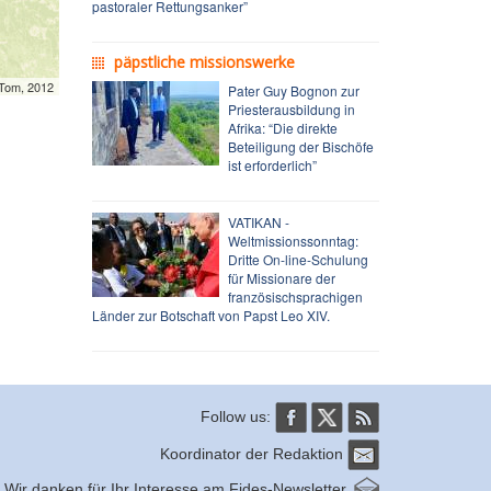
pastoraler Rettungsanker”
päpstliche missionswerke
mTom, 2012
Pater Guy Bognon zur
Priesterausbildung in
Afrika: “Die direkte
Beteiligung der Bischöfe
ist erforderlich”
VATIKAN -
Weltmissionssonntag:
Dritte On-line-Schulung
für Missionare der
französischsprachigen
Länder zur Botschaft von Papst Leo XIV.
Follow us:
Koordinator der Redaktion
Wir danken für Ihr Interesse am Fides-Newsletter