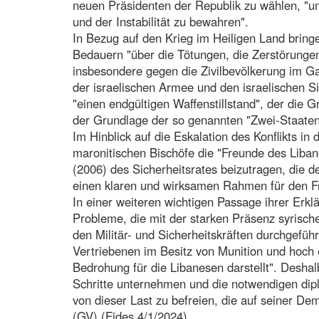
neuen Präsidenten der Republik zu wählen, 
und der Instabilität zu bewahren".
In Bezug auf den Krieg im Heiligen Land bringe
Bedauern "über die Tötungen, die Zerstörunge
insbesondere gegen die Zivilbevölkerung im G
der israelischen Armee und den israelischen S
"einen endgültigen Waffenstillstand", der die 
der Grundlage der so genannten "Zwei-Staaten
Im Hinblick auf die Eskalation des Konflikts in
maronitischen Bischöfe die "Freunde des Liban
(2006) des Sicherheitsrates beizutragen, die d
einen klaren und wirksamen Rahmen für den Fr
In einer weiteren wichtigen Passage ihrer Erk
Probleme, die mit der starken Präsenz syrisch
den Militär- und Sicherheitskräften durchgefüh
Vertriebenen im Besitz von Munition und hoch e
Bedrohung für die Libanesen darstellt". Desha
Schritte unternehmen und die notwendigen di
von dieser Last zu befreien, die auf seiner De
(GV) (Fides 4/1/2024)