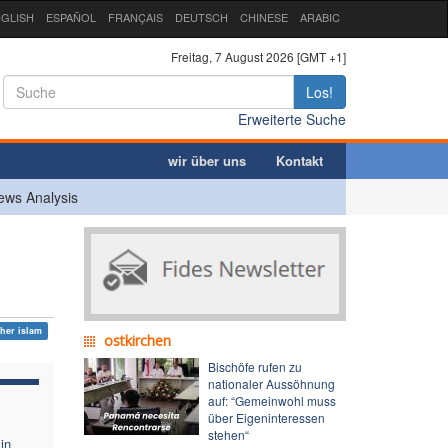
GLISH
ESPAÑOL
FRANÇAIS
DEUTSCH
CHINESE
ARABIC
Freitag, 7 August 2026 [GMT +1]
Los!
Erweiterte Suche
wir über uns
Kontakt
ews Analysis
cher islam
ostkirchen
Bischöfe rufen zu
nationaler Aussöhnung
auf: “Gemeinwohl muss
über Eigeninteressen
stehen“
in