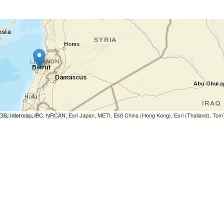
S, Intermap, iPC, NRCAN, Esri Japan, METI, Esri China (Hong Kong), Esri (Thailand), To