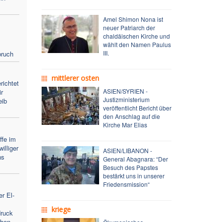
Amel Shimon Nona ist
neuer Patriarch der
chaldäischen Kirche und
wählt den Namen Paulus
III.
bruch
mittlerer osten
richtet
ASIEN/SYRIEN -
r
Justizministerium
eib
veröffentlicht Bericht über
den Anschlag auf die
Kirche Mar Elias
ffe im
illiger
ASIEN/LIBANON -
ns
General Abagnara: “Der
Besuch des Papstes
bestärkt uns in unserer
Friedensmission“
r El-
kriege
ruck
iben