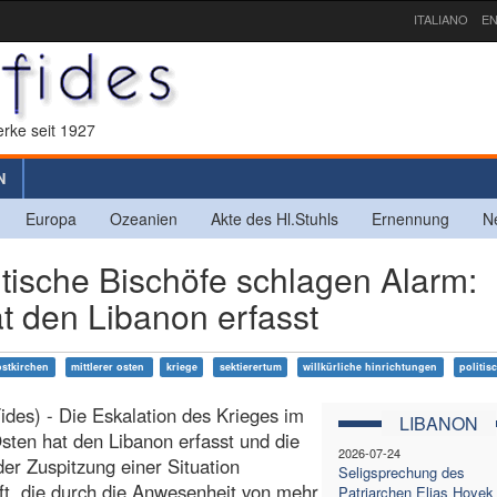
ITALIANO
EN
rke seit 1927
N
Europa
Ozeanien
Akte des Hl.Stuhls
Ernennung
N
ische Bischöfe schlagen Alarm:
t den Libanon erfasst
ostkirchen
mittlerer osten
kriege
sektierertum
willkürliche hinrichtungen
politis
Fides) - Die Eskalation des Krieges im
LIBANON
ten hat den Libanon erfasst und die
2026-07-24
der Zuspitzung einer Situation
Seligsprechung des
ft, die durch die Anwesenheit von mehr
Patriarchen Elias Hoyek 