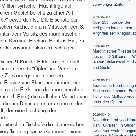
schwierigen Zeiten
 Million syrischer Flüchtlinge auf
schem Gebiet bereits zu einer Art
2026-04-09
be" geworden ist. Die Bischöfe der
Über 250 Tote bei den
schen Kirche, die am Mittwoch, den 3.
heftigsten israelischen
unter dem Vorsitz des maronitischen
Angriffen seit Kriegsaus
hen, Kardinal Béchara Boutros Raï, zu
2026-03-24
n Bkerké zusammenkamen, schlagen
Maronitischer Priester be
aus dem Südlibanon: „Wi
rlichen 9-Punkte-Erklärung, die nach
leisten Widerstand mit L
und Seele“
ibanon bereits "Opfer und Verletzte
e Zerstörungen in mehreren
2026-03-20
om Einsatz von Phosphorbomben, die
Israelische Bombenangri
n, so die Erklärung der maronitischen
Süden des Libanon: Freiw
 Anm. d. Red.) die südlichen Vororte von
Helfer des Malteserorde
unter den Opfern
te, die am Dienstag unter anderem den
ff, der eine Hochburg der
2026-03-10
erte.
Nach dem Tod von Pfarre
ronitischen Bischöfe die libanesischen
Rahi: Christen im Süden
 Verpflichtung nachzukommen", einen
zwischen Evakuierungsd
und dem Wunsch zu ble