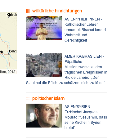
willkürliche hinrichtungen
ASIEN/PHILIPPINEN -
Katholischer Lehrer
ermordet: Bischof fordert
Wahrheit und
Gerechtigkeit
AMERIKA/BRASILIEN -
Päpstliche
Missionswerke zu den
mTom, 2012
tragischen Ereignissen in
Rio de Janeiro: „Der
Staat hat die Pflicht zu schützen, nicht zu töten“
politischer islam
ASIEN/SYRIEN -
Erzbischof Jacques
Mourad: “Jesus will, dass
seine Kirche in Syrien
bleibt”