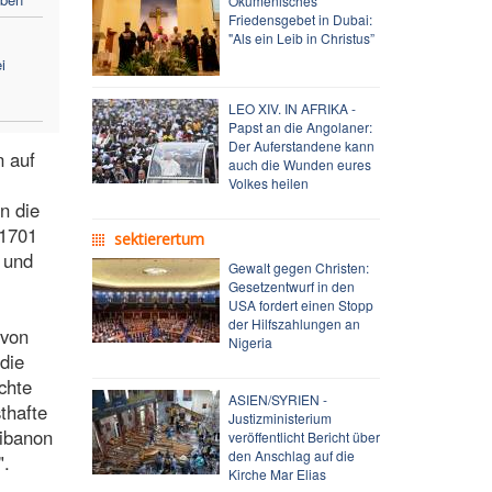
Ökumenisches
Friedensgebet in Dubai:
"Als ein Leib in Christus”
i
LEO XIV. IN AFRIKA -
Papst an die Angolaner:
Der Auferstandene kann
n auf
auch die Wunden eures
Volkes heilen
n die
 1701
sektierertum
n und
Gewalt gegen Christen:
Gesetzentwurf in den
USA fordert einen Stopp
der Hilfszahlungen an
 von
Nigeria
die
chte
ASIEN/SYRIEN -
thafte
Justizministerium
Libanon
veröffentlicht Bericht über
den Anschlag auf die
".
Kirche Mar Elias