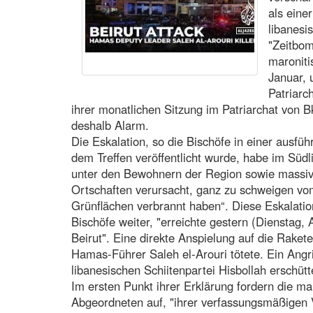
als einer
libanesi
"Zeitbom
maroniti
Januar, 
Patriarc
ihrer monatlichen Sitzung im Patriarchat vo
deshalb Alarm.
Die Eskalation, so die Bischöfe in einer ausfüh
dem Treffen veröffentlicht wurde, habe im Südl
unter den Bewohnern der Region sowie massiv
Ortschaften verursacht, ganz zu schweigen v
Grünflächen verbrannt haben“. Diese Eskalatio
Bischöfe weiter, "erreichte gestern (Dienstag,
Beirut". Eine direkte Anspielung auf die Rake
Hamas-Führer Saleh el-Arouri tötete. Ein Angri
libanesischen Schiitenpartei Hisbollah erschütt
Im ersten Punkt ihrer Erklärung fordern die ma
Abgeordneten auf, "ihrer verfassungsmäßigen