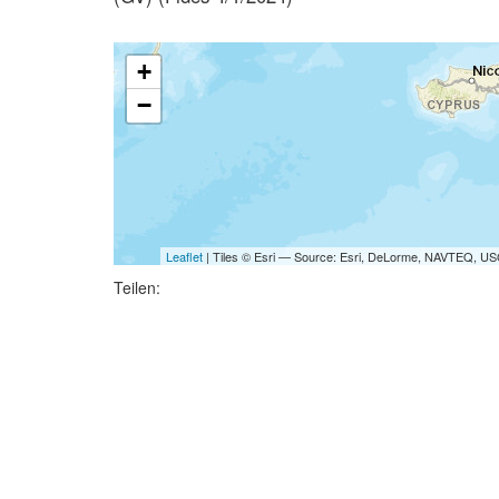
+
−
Leaflet
| Tiles © Esri — Source: Esri, DeLorme, NAVTEQ, USG
Teilen: