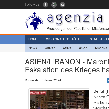
Follow us
Presseorgan der Päpstlichen Missionswe
HOME
MISSIONARE GETÖTET
STATISTIKE
News
Vatikan
Afrika
Asien
Amerika
ASIEN/LIBANON - Maronit
Eskalation des Krieges ha
Donnerstag, 4 Januar 2024
Beirut (
Nahen Os
Risiken 
verschär