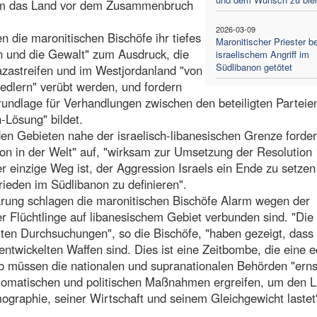
"um das Land vor dem Zusammenbruch
2026-03-09
n die maronitischen Bischöfe ihr tiefes
Maronitischer Priester be
n und die Gewalt" zum Ausdruck, die
israelischem Angriff im
Südlibanon getötet
azastreifen und im Westjordanland "von
iedlern" verübt werden, und fordern
Grundlage für Verhandlungen zwischen den beteiligten Parteie
-Lösung" bildet.
 den Gebieten nahe der israelisch-libanesischen Grenze forder
on in der Welt" auf, "wirksam zur Umsetzung der Resolution
er einzige Weg ist, der Aggression Israels ein Ende zu setze
ieden im Südlibanon zu definieren".
lärung schlagen die maronitischen Bischöfe Alarm wegen der
er Flüchtlinge auf libanesischem Gebiet verbunden sind. "Die
rten Durchsuchungen", so die Bischöfe, "haben gezeigt, dass 
ntwickelten Waffen sind. Dies ist eine Zeitbombe, die eine e
lb müssen die nationalen und supranationalen Behörden "erns
plomatischen und politischen Maßnahmen ergreifen, um den 
mographie, seiner Wirtschaft und seinem Gleichgewicht lastet