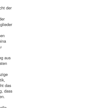
cht der
der
tglieder
sen
hina
u
eg aus
aten
nzige
ik,
cht das
g, dass
en.
olle