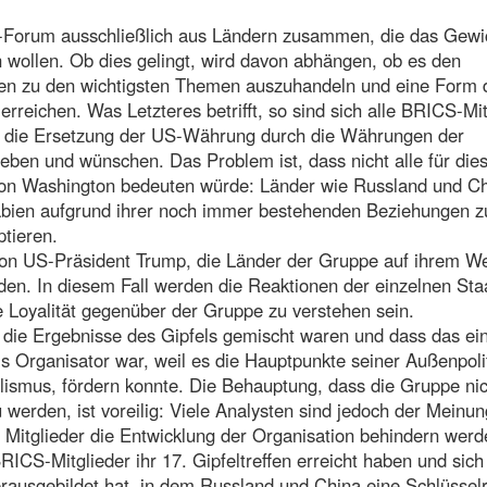
S-Forum ausschließlich aus Ländern zusammen, die das Gewi
n wollen. Ob dies gelingt, wird davon abhängen, ob es den
nen zu den wichtigsten Themen auszuhandeln und eine Form 
 erreichen. Was Letzteres betrifft, so sind sich alle BRICS-Mi
nd die Ersetzung der US-Währung durch die Währungen der
eben und wünschen. Das Problem ist, dass nicht alle für die
 von Washington bedeuten würde: Länder wie Russland und C
abien aufgrund ihrer noch immer bestehenden Beziehungen z
ptieren.
von US-Präsident Trump, die Länder der Gruppe auf ihrem W
rden. In diesem Fall werden die Reaktionen der einzelnen Sta
re Loyalität gegenüber der Gruppe zu verstehen sein.
ie Ergebnisse des Gipfels gemischt waren und dass das ei
ls Organisator war, weil es die Hauptpunkte seiner Außenpolit
lismus, fördern konnte. Die Behauptung, dass die Gruppe ni
werden, ist voreilig: Viele Analysten sind jedoch der Meinun
er Mitglieder die Entwicklung der Organisation behindern werd
RICS-Mitglieder ihr 17. Gipfeltreffen erreicht haben und sich
erausgebildet hat, in dem Russland und China eine Schlüsselr