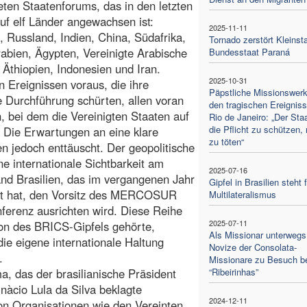
ten Staatenforums, das in den letzten
uf elf Länder angewachsen ist:
2025-11-11
n, Russland, Indien, China, Südafrika,
Tornado zerstört Kleinst
abien, Ägypten, Vereinigte Arabische
Bundesstaat Paraná
 Äthiopien, Indonesien und Iran.
2025-10-31
 Ereignissen voraus, die ihre
Päpstliche Missionswer
e Durchführung schürten, allen voran
den tragischen Ereigniss
n, bei dem die Vereinigten Staaten auf
Rio de Janeiro: „Der Staa
die Pflicht zu schützen, 
. Die Erwartungen an eine klare
zu töten“
 jedoch enttäuscht. Der geopolitische
ne internationale Sichtbarkeit am
2025-07-16
nd Brasilien, das im vergangenen Jahr
Gipfel in Brasilien steht 
ert hat, den Vorsitz des MERCOSUR
Multilateralismus
erenz ausrichten wird. Diese Reihe
2025-07-11
ion des BRICS-Gipfels gehörte,
Als Missionar unterwegs
die eigene internationale Haltung
Novize der Consolata-
.
Missionare zu Besuch b
a, das der brasilianische Präsident
“Ribeirinhas”
Inàcio Lula da Silva beklagte
2024-12-11
von Organisationen wie den Vereinten