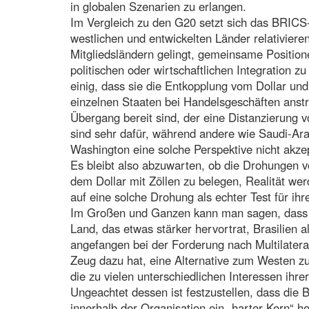
in globalen Szenarien zu erlangen.
Im Vergleich zu den G20 setzt sich das BRIC
westlichen und entwickelten Länder relativiere
Mitgliedsländern gelingt, gemeinsame Positio
politischen oder wirtschaftlichen Integration zu
einig, dass sie die Entkopplung vom Dollar u
einzelnen Staaten bei Handelsgeschäften anstr
Übergang bereit sind, der eine Distanzierung
sind sehr dafür, während andere wie Saudi-Ar
Washington eine solche Perspektive nicht akze
Es bleibt also abzuwarten, ob die Drohungen 
dem Dollar mit Zöllen zu belegen, Realität we
auf eine solche Drohung als echter Test für ih
Im Großen und Ganzen kann man sagen, dass d
Land, das etwas stärker hervortrat, Brasilien a
angefangen bei der Forderung nach Multilatera
Zeug dazu hat, eine Alternative zum Westen zu 
die zu vielen unterschiedlichen Interessen ihr
Ungeachtet dessen ist festzustellen, dass die B
innerhalb der Organisation ein „harter Kern“ h