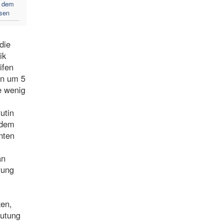
f dem
sen
die
ik
ifen
en um 5
e wenig
utin
 dem
nten
an
rung
zen,
eutung