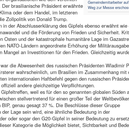
Gemeindemitarbeiter au
n. Der brasilianische Präsident erwähnte
Weg zur Messe erschos
Klima oder dem Handel, im letzteren
die Zollpolitik von Donald Trump.
 in der Abschlusserklärung des Gipfels ebenso erwähnt wie 
imawandel und die Förderung von Frieden und Sicherheit. Krit
n Osten und der katastrophale humanitäre Lage im Gazastre
 den NATO-Ländern angeordnete Erhöhung der Militärausgab
n Mangel an Investitionen für den Frieden. Gleichzeitig wurd
 war die Abwesenheit des russischen Präsidenten Wladimir P
 Ersterer wahrscheinlich, um Brasilien im Zusammenhang mit
lten internationalen Haftbefehl gegen den russischen Präside
 offiziell andere gleichzeitige Verpflichtungen.
 Gipfeltreffen, weil es für den so genannten globalen Süden 
ischen stellvertretend für einen großer Teil der Weltbevölke
n BIP, genau gesagt 37 %. Die Beschlüsse dieser Gruppe
 der Lage sein wird, eine ähnliche Bedeutung in der
der oder sogar den G20-Gipfel in seiner Bedeutung zu erset
dieser Kategorie die Möglichkeit bietet, Sichtbarkeit und Bed