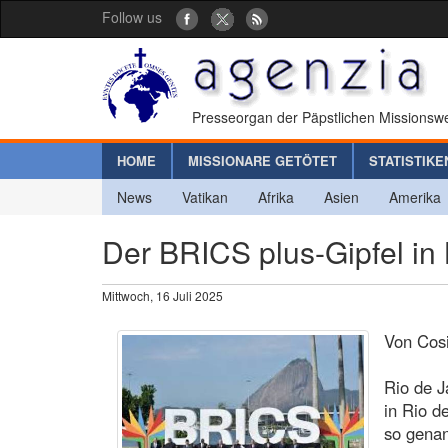
Follow us
Presseorgan der Päpstlichen Missionswe
HOME
MISSIONARE GETÖTET
STATISTIKE
News
Vatikan
Afrika
Asien
Amerika
Der BRICS plus-Gipfel in B
Mittwoch, 16 Juli 2025
Von Cos
Rio de J
in Rio d
so genan