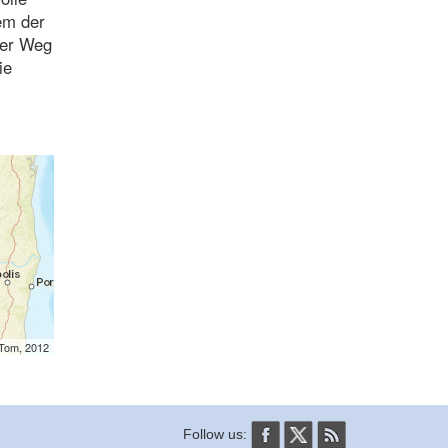
dem der
der Weg
ie
mTom, 2012
Follow us: