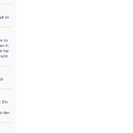
adt im
ke zu
en in
t hat
nicht
für
: Ein
ei den