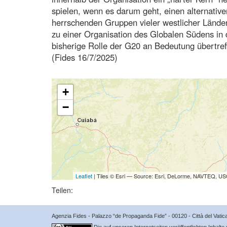
spielen, wenn es darum geht, einen alternative
herrschenden Gruppen vieler westlicher Länder
zu einer Organisation des Globalen Südens in
bisherige Rolle der G20 an Bedeutung übertref
(Fides 16/7/2025)
+
−
Leaflet
| Tiles © Esri — Source: Esri, DeLorme, NAVTEQ, USG
Teilen:
Agenzia Fides - Palazzo “de Propaganda Fide” - 00120 - Città del Vat
Die auf unseren Internetseiten veröffentlichten Inhalte