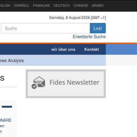
GLISH
ESPAÑOL
FRANÇAIS
DEUTSCH
CHINESE
ARABIC
Samstag, 8 August 2026 [GMT +1]
Los!
Erweiterte Suche
wir über uns
Kontakt
ews Analysis
us
ONARE
en
m