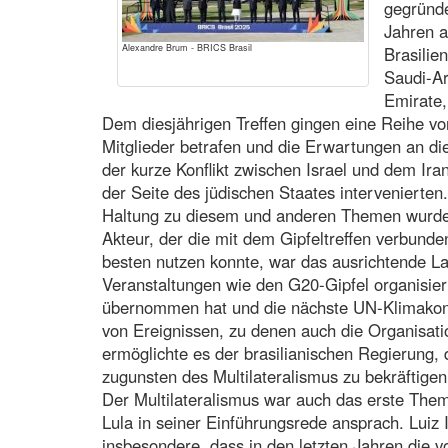
gegründe
Jahren a
Alexandre Brum - BRICS Brasil
Brasilie
Saudi-Ar
Emirate,
Dem diesjährigen Treffen gingen eine Reihe von
Mitglieder betrafen und die Erwartungen an di
der kurze Konflikt zwischen Israel und dem Ira
der Seite des jüdischen Staates intervenierten
Haltung zu diesem und anderen Themen wurden
Akteur, der die mit dem Gipfeltreffen verbunde
besten nutzen konnte, war das ausrichtende La
Veranstaltungen wie den G20-Gipfel organisi
übernommen hat und die nächste UN-Klimakonf
von Ereignissen, zu denen auch die Organisat
ermöglichte es der brasilianischen Regierung, 
zugunsten des Multilateralismus zu bekräftigen
Der Multilateralismus war auch das erste Them
Lula in seiner Einführungsrede ansprach. Luiz 
insbesondere, dass in den letzten Jahren die 