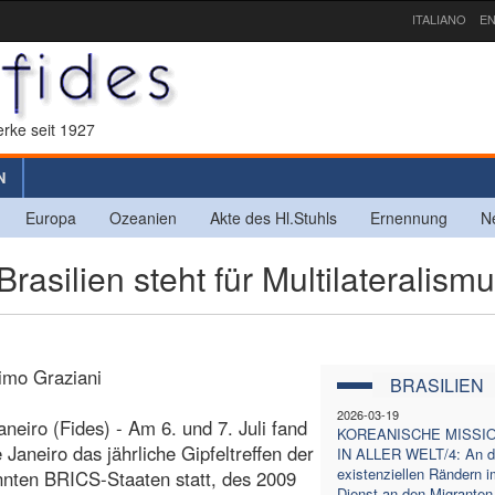
ITALIANO
EN
rke seit 1927
N
Europa
Ozeanien
Akte des Hl.Stuhls
Ernennung
N
rasilien steht für Multilateralism
imo Graziani
BRASILIEN
2026-03-19
aneiro (Fides) - Am 6. und 7. Juli fand
KOREANISCHE MISSI
e Janeiro das jährliche Gipfeltreffen der
IN ALLER WELT/4: An d
existenziellen Rändern i
nten BRICS-Staaten statt, des 2009
Dienst an den Migranten