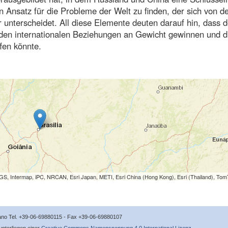
n Ansatz für die Probleme der Welt zu finden, der sich von 
 unterscheidet. All diese Elemente deuten darauf hin, dass 
 den internationalen Beziehungen an Gewicht gewinnen und d
fen könnte.
S, Intermap, iPC, NRCAN, Esri Japan, METI, Esri China (Hong Kong), Esri (Thailand), To
icano Tel. +39-06-69880115 - Fax +39-06-69880107
 unterliegen einer
Creative Commons Namensnennung 4.0 International Lizenz