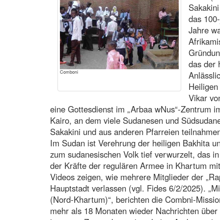
Sakakini
das 100-
Jahre wa
Afrikami
Gründun
das der 
Comboni
Anlässli
Heiligen
Vikar vo
eine Gottesdienst im „Arbaa wNus“-Zentrum im
Kairo, an dem viele Sudanesen und Südsudanes
Sakakini und aus anderen Pfarreien teilnahme
Im Sudan ist Verehrung der heiligen Bakhita 
zum sudanesischen Volk tief verwurzelt, das 
der Kräfte der regulären Armee in Khartum mit
Videos zeigen, wie mehrere Mitglieder der „R
Hauptstadt verlassen (vgl. Fides 6/2/2025). „M
(Nord-Khartum)“, berichten die Combni-Mission
mehr als 18 Monaten wieder Nachrichten über 