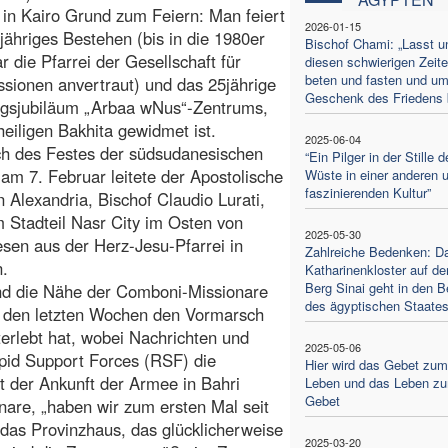
 in Kairo Grund zum Feiern: Man feiert
2026-01-15
jähriges Bestehen (bis in die 1980er
Bischof Chami: „Lasst u
r die Pfarrei der Gesellschaft für
diesen schwierigen Zeit
beten und fasten und u
ssionen anvertraut) und das 25jährige
Geschenk des Friedens b
gsjubiläum „Arbaa wNus“-Zentrums,
heiligen Bakhita gewidmet ist.
2025-06-04
ch des Festes der südsudanesischen
“Ein Pilger in der Stille d
 am 7. Februar leitete der Apostolische
Wüste in einer anderen 
faszinierenden Kultur”
n Alexandria, Bischof Claudio Lurati,
 Stadteil Nasr City im Osten von
2025-05-30
en aus der Herz-Jesu-Pfarrei in
Zahlreiche Bedenken: D
n.
Katharinenkloster auf d
Berg Sinai geht in den B
und die Nähe der Comboni-Missionare
des ägyptischen Staates
in den letzten Wochen den Vormarsch
erlebt hat, wobei Nachrichten und
2025-05-06
apid Support Forces (RSF) die
Hier wird das Gebet zum
it der Ankunft der Armee in Bahri
Leben und das Leben z
Gebet
are, „haben wir zum ersten Mal seit
das Provinzhaus, das glücklicherweise
2025-03-20