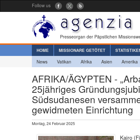
Follow us
Presseorgan der Päpstlichen Missionswe
HOME
MISSIONARE GETÖTET
STATISTIKE
News
Vatikan
Afrika
Asien
Amerika
AFRIKA/ÄGYPTEN - „Arbaa
25jähriges Gründungsjub
Südsudanesen versammeln 
gewidmeten Einrichtung
Montag, 24 Februar 2025
Kairo (F