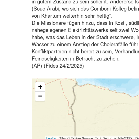
in gutem Zustand zu sein scheint. Anderersei
(Souq Arabi, wo sich das Comboni-Kolleg befi
von Khartum weiterhin sehr heftig“.
Die Missionare fügen hinzu, dass in Kosti, süd
nahegelegenen Elektrizitätswerks seit zwei Wo
habe, was das Leben in der Stadt erschwere, i
Wasser zu einem Anstieg der Cholerafälle führ
Konfliktparteien nicht bereit zu sein, Verhandl
Feindseligkeiten in Betracht zu ziehen.
(AP) (Fides 24/2/2025)
+
−
Leaflet
| Tiles © Esri — Source: Esri, DeLorme, NAVTEQ, USG