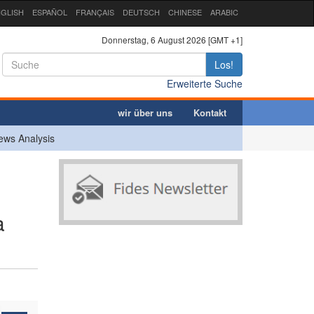
GLISH
ESPAÑOL
FRANÇAIS
DEUTSCH
CHINESE
ARABIC
Donnerstag, 6 August 2026 [GMT +1]
Los!
Erweiterte Suche
wir über uns
Kontakt
ews Analysis
a