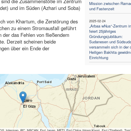
ts sind die Zusammenstöße im Zentrum
Mission zwischen Rama
ndet) und im Süden (Azhari und Soba)
und Fastenzeit
lich von Khartum, die Zerstörung des
2025-02-24
„Arbaa wNus“-Zentrum in
chen zu einem Stromausfall geführt
feiert 25jähriges
n der das Fehlen von fließendem
Gründungsjubiläum:
te. Derzeit scheinen beide
Sudanesen und Südsud
versammeln sich in der 
ungen über ein Ende der
Heiligen Bakhita gewidm
Einrichtung
S, Intermap, iPC, NRCAN, Esri Japan, METI, Esri China (Hong Kong), Esri (Thailand), To