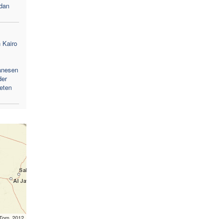
dan
 Kairo
anesen
der
eten
mTom, 2012