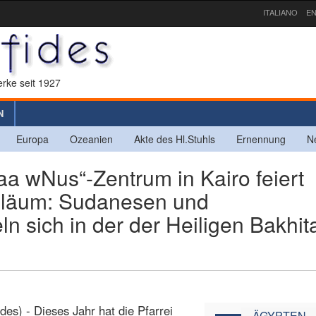
ITALIANO
EN
rke seit 1927
N
Europa
Ozeanien
Akte des Hl.Stuhls
Ernennung
N
 wNus“-Zentrum in Kairo feiert
iläum: Sudanesen und
sich in der der Heiligen Bakhit
ides) - Dieses Jahr hat die Pfarrei
ÄGYPTEN