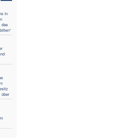
ns in
en
m das
itten“
er
und
as
em
esitz
 über
um