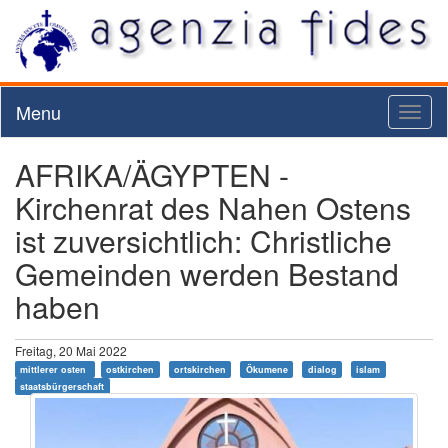
Menu
Toggl
naviga
AFRIKA/ÄGYPTEN -
Kirchenrat des Nahen Ostens
ist zuversichtlich: Christliche
Gemeinden werden Bestand
haben
Freitag, 20 Mai 2022
mittlerer osten
ostkirchen
ortskirchen
Ökumene
dialog
islam
staatsbürgerschaft