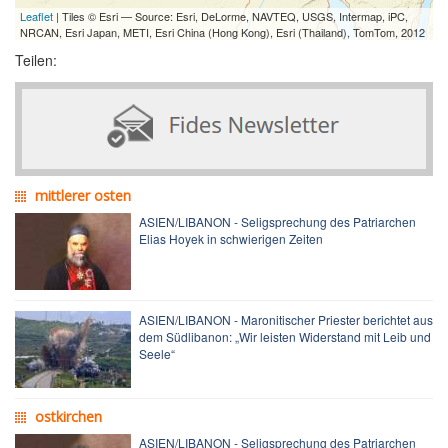
Leaflet
| Tiles © Esri — Source: Esri, DeLorme, NAVTEQ, USGS, Intermap, iPC,
NRCAN, Esri Japan, METI, Esri China (Hong Kong), Esri (Thailand), TomTom, 2012
Teilen:
mittlerer osten
ASIEN/LIBANON - Seligsprechung des Patriarchen
Elias Hoyek in schwierigen Zeiten
ASIEN/LIBANON - Maronitischer Priester berichtet aus
dem Südlibanon: „Wir leisten Widerstand mit Leib und
Seele“
ostkirchen
ASIEN/LIBANON - Seligsprechung des Patriarchen