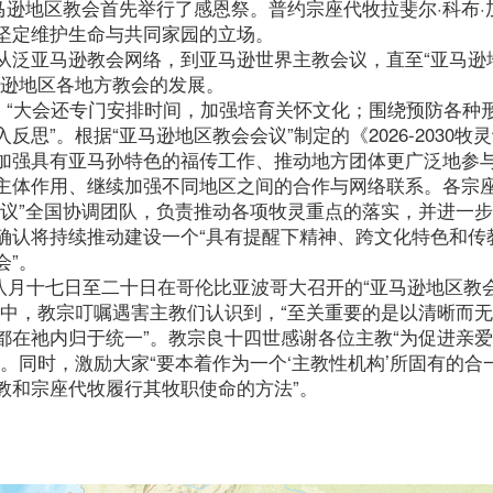
马逊地区教会首先举行了感恩祭。普约宗座代牧拉斐尔·科布·
坚定维护生命与共同家园的立场。
从泛亚马逊教会网络，到亚马逊世界主教会议，直至“亚马逊
马逊地区各地方教会的发展。
，“大会还专门安排时间，加强培育关怀文化；围绕预防各种
”。根据“亚马逊地区教会会议”制定的《2026-2030牧
加强具有亚马孙特色的福传工作、推动地方团体更广泛地参
主体作用、继续加强不同地区之间的合作与网络联系。各宗
会议”全国协调团队，负责推动各项牧灵重点的落实，并进一
确认将持续推动建设一个“具有提醒下精神、跨文化特色和传
会”。
八月十七日至二十日在哥伦比亚波哥大召开的“亚马逊地区教
电中，教宗叮嘱遇害主教们认识到，“至关重要的是以清晰而
都在祂内归于统一”。教宗良十四世感谢各位主教“为促进亲
。同时，激励大家“要本着作为一个‘主教性机构’所固有的合
教和宗座代牧履行其牧职使命的方法”。