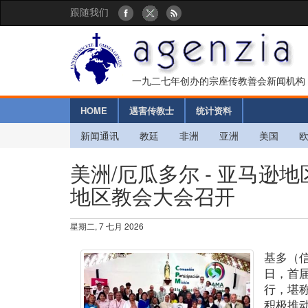
跟随我们
一九二七年创办的宗座传教善会新闻机构
HOME
遇害传教士
统计资料
新闻通讯
教廷
非洲
亚洲
美国
美洲/厄瓜多尔 - 亚马
地区教会大会召开
星期二, 7 七月 2026
基多（
日，首
行，堪
积极推