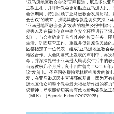
“亚马逊地区教会会议”官网报道，厄瓜多尔亚
主教主礼，并呼吁教会更加贴近亚马逊人民、
会议期间，特别回顾了亚马逊教会发展历程。
会会议”的成立，强调其使命就是切实支持亚
“亚马逊地区教会会议”发表的相关公报中指出
侵害以及在福传使命中建立安全环境进行了深入反思
划》，与会者确定了首当其冲的牧灵任务，即
生活、巩固培育工作、重视并促进原住民族的
区都指定了一位代表，组成“亚马逊地区教会
地区合作。大会闭幕式上发表的声明中，再次
命，并深深扎根于亚马逊人民现实生活中的教
当选教宗几个月后，良十四世曾向二O二五年
议”发贺电。圣座国务卿帕罗林枢机署发的贺
爱，在亚马逊居民中宣讲耶稣基督，因为万有
逊地区信众和整个教会最大福祉所作出的努力”
议精神，寻求能够切实而有效地帮助各教区主
（MLK）（Agenzia Fides 07/07/2026）