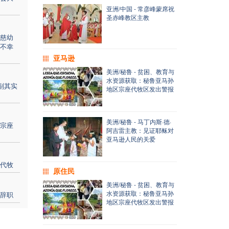
亚洲/中国 - 常彦峰蒙席祝
圣赤峰教区主教
慈幼
不幸
亚马逊
美洲/秘鲁 - 贫困、教育与
水资源获取：秘鲁亚马孙
副其实
地区宗座代牧区发出警报
美洲/秘鲁 - 马丁内斯·德·
宗座
阿吉雷主教：见证耶稣对
亚马逊人民的关爱
代牧
原住民
美洲/秘鲁 - 贫困、教育与
水资源获取：秘鲁亚马孙
辞职
地区宗座代牧区发出警报