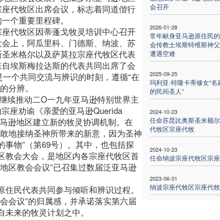
会召开
宗座代牧区出席会议，标志着同道偕行
的一个重要里程碑。
2026-01-28
宗座代牧区因蒂蓬戈牧灵培训中心召开
常年献身亚马逊原住民的
大会上，阿瓜里科、门德斯、纳波、苏
会传教士埃斯特维斯神父
斯圣米格尔以及萨莫拉宗座代牧区代表
遭遇空难
来自埃斯梅拉达斯的代表共同出席了会
2025-09-25
是一个共同交流与辨识的时刻，遵循“在
玛利亚·特隆卡蒂修女“名
性的分辨。
的民间圣人”
在继续推动二O一九年亚马逊特别世界主
座劝谕《亲爱的亚马逊Querida
2024-10-23
任命苏昆比奥斯圣米额尔
请亚马逊地区建立新的牧灵协调机制。在
代牧区宗座代牧
勇敢地接纳圣神所带来的新意，因为圣神
事物”（第69号）。其中，也包括探
2024-10-23
区教会大会，是地区内各宗座代牧区首
任命纳波宗座代牧区宗座
地区教会会议”已召集过数届泛亚马逊
2023-06-01
纳波宗座代牧区宗座代牧
原住民代表共同参与倾听和辨识过程。
会会议”的归属感，并承诺落实第六届
自未来的牧灵计划之中。