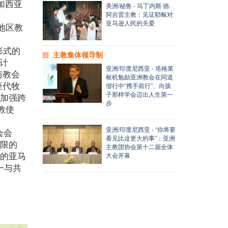
加西亚
美洲/秘鲁 - 马丁内斯·德·
阿吉雷主教：见证耶稣对
亚马逊人民的关爱
地区教
形式的
主教集体领导制
灵计
亚洲/印度尼西亚 - 塔格莱
与教会
枢机勉励亚洲教会在同道
座代牧
偕行中“携手前行”、向孩
子那样学会迈出人生第一
步加强跨
步
教使
亚洲/印度尼西亚 - “你将要
会会
看见比这更大的事”：亚洲
无限的
主教团协会第十二届全体
爱的亚马
大会开幕
一与共