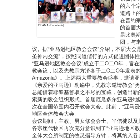
的六个
道路上
在普约
CEAMA (Facebook)
的首届
昆比奥
团，与
议。据“亚马逊地区教会会议”介绍，本届大会
圣神内交流”，按照同道偕行的方式促进团体
“亚马逊地区教会会议”成立于二O二O年，旨
教会议，以及先教宗方济各于二O二O年发表的宗
Amazonia》。上述两大重要教会盛事，邀
《亲爱的亚马逊》劝谕中，先教宗邀请教会“
总能借着耶稣基督取之不尽的宝藏，创造出新的
索新的教会组织形式。首届厄瓜多尔亚马逊地
次在全国范围内召开教会大会。此前，“亚马逊
地区全体教会大会。
会议期间，主教、男女修会会士、平信徒以及
各宗座代牧区再次充分意识到了“亚马逊地区教
全体大会所制定的牧灵指导方针，将其纳入各