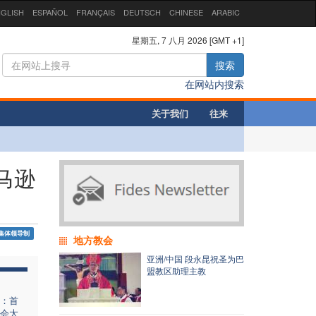
GLISH
ESPAÑOL
FRANÇAIS
DEUTSCH
CHINESE
ARABIC
星期五, 7 八月 2026 [GMT +1]
搜索
在网站内搜索
关于我们
往来
马逊
集体领导制
地方教会
亚洲/中国 段永昆祝圣为巴
盟教区助理主教
：首
会大