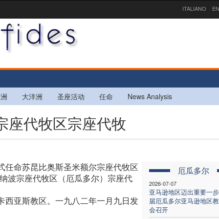
ITALIANO
EN
欧洲
大洋洲
圣座活动
任命
News Analysis
波宗座代牧区宗座代牧
式任命苏昆比奥斯圣米额尔宗座代牧区
厄瓜多尔
为纳波宗座代牧区（厄瓜多尔）宗座代
2026-07-07
亚马逊地区迈出重要一步
卡西亚斯教区。一九八二年一月九日发
届厄瓜多尔亚马逊地区教
会召开