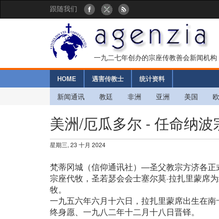
跟随我们
一九二七年创办的宗座传教善会新闻机构
HOME
遇害传教士
统计资料
新闻通讯
教廷
非洲
亚洲
美国
美洲/厄瓜多尔 - 任命纳
星期三, 23 十月 2024
梵蒂冈城（信仰通讯社）—圣父教宗方济各正
宗座代牧，圣若瑟会会士塞尔莫·拉扎里蒙席
牧。
一九五六年六月十六日，拉扎里蒙席出生在南
终身愿、一九八二年十二月十八日晋铎。