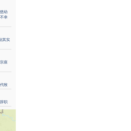
慈幼
不幸
副其实
宗座
代牧
辞职