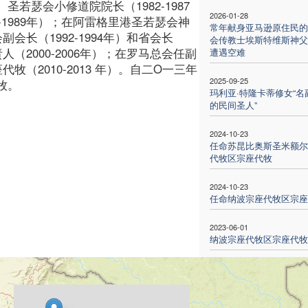
若瑟会小修道院院长（1982-1987
2026-01-28
-1989年）；在阿雷格里港圣若瑟会神
常年献身亚马逊原住民的
副会长（1992-1994年）和省会长
会传教士埃斯特维斯神父
人（2000-2006年）；在罗马总会任副
遭遇空难
代牧（2010-2013 年）。自二O一三年
2025-09-25
牧。
玛利亚·特隆卡蒂修女“名
的民间圣人”
2024-10-23
任命苏昆比奥斯圣米额尔
代牧区宗座代牧
2024-10-23
任命纳波宗座代牧区宗座
2023-06-01
纳波宗座代牧区宗座代牧